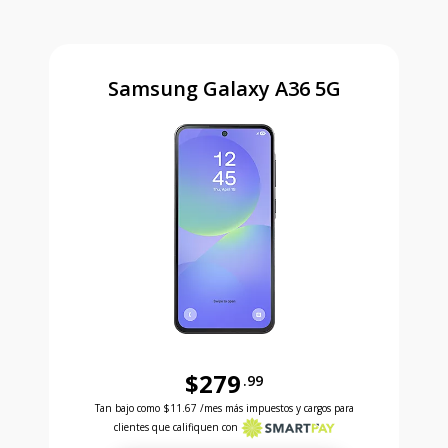
Samsung Galaxy A36 5G
$279
.99
Antes el precio era 279 dollars and 99 cents Ahora e
Tan bajo como
$11.67
/mes más impuestos y cargos para
clientes que califiquen con