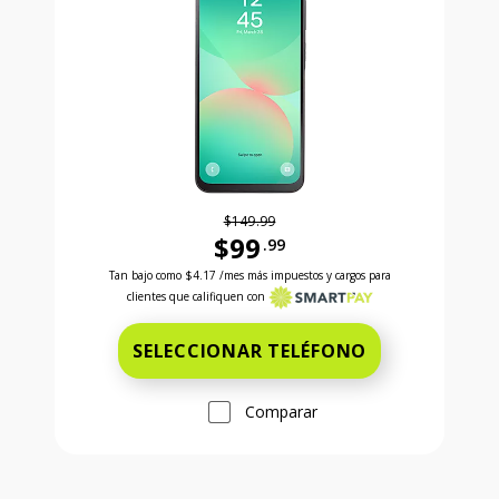
$149.99
$99
.99
Antes el precio era 149 dollars and 99 cents Ahora e
Tan bajo como
$4.17
/mes más impuestos y cargos para
clientes que califiquen con
SELECCIONAR TELÉFONO
Comparar