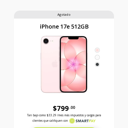
Agotado
iPhone 17e 512GB
$799
.00
Antes el precio era 799 dollars and 00 cents Ahora e
Tan bajo como
$33.29
/mes más impuestos y cargos para
clientes que califiquen con