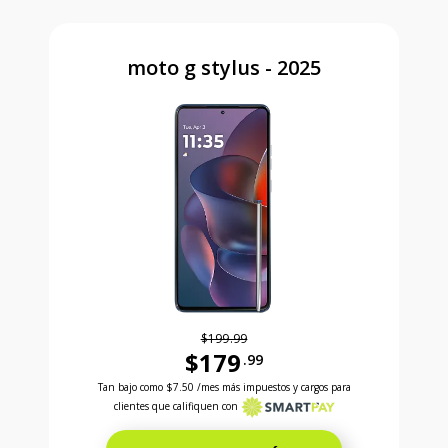
moto g stylus - 2025
$199.99
$179
.99
Antes el precio era 199 dollars and 99 cents Ahora e
Tan bajo como
$7.50
/mes más impuestos y cargos para
clientes que califiquen con