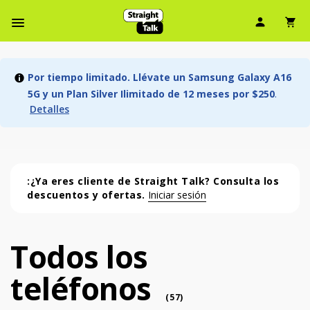
Ícono d
Ic
Menú de barra de navegación
Por tiempo limitado. Llévate un Samsung Galaxy A16
5G y un Plan Silver Ilimitado de 12 meses por $250
.
Detalles
:¿Ya eres cliente de Straight Talk? Consulta los
descuentos y ofertas.
Iniciar sesión
Todos los
Todos los teléfonos (57 phone )
teléfonos
phone
(
57
)