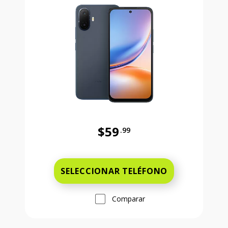
$59
.99
Antes el precio era 59 dollars and 
SELECCIONAR TELÉFONO
Comparar