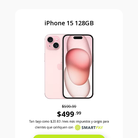
iPhone 15 128GB
$599.99
$499
.99
Antes el precio era 599 dollars and 99 cents Ahora e
Tan bajo como
$20.83
/mes más impuestos y cargos para
clientes que califiquen con