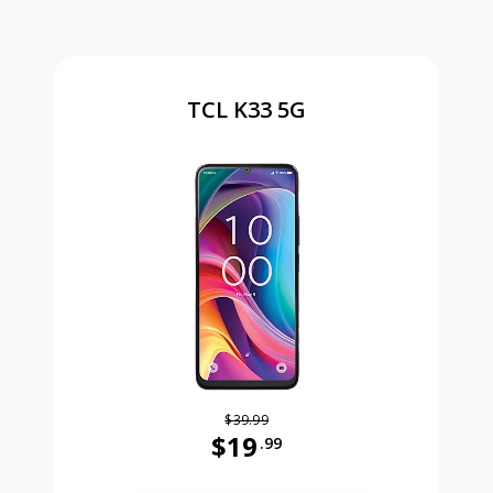
TCL K33 5G
$39.99
$19
.99
Antes el precio era 39 dollars and 