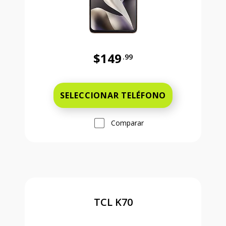
$149
.99
Antes el precio era 149 dollars and
SELECCIONAR TELÉFONO
Comparar
TCL K70