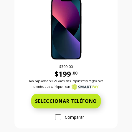
$399.00
$199
.00
Antes el precio era 399 dollars and 00 cents Ahora e
Tan bajo como
$8.29
/mes más impuestos y cargos para
clientes que califiquen con
SELECCIONAR TELÉFONO
Comparar