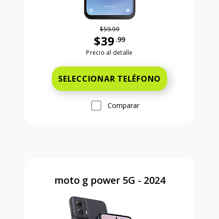
$59.99
$39
.99
Antes el precio era 59 dollars and 99
Precio al detalle
SELECCIONAR TELÉFONO
Comparar
moto g power 5G - 2024