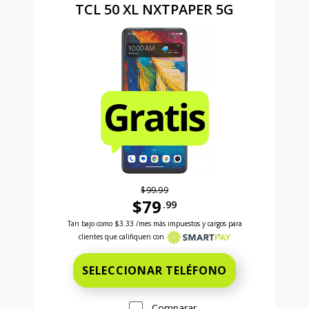
TCL 50 XL NXTPAPER 5G
$99.99
$79
.99
Antes el precio era 99 dollars and 99 cents Ahora el
Tan bajo como
$3.33
/mes más impuestos y cargos para
clientes que califiquen con
SELECCIONAR TELÉFONO
Comparar