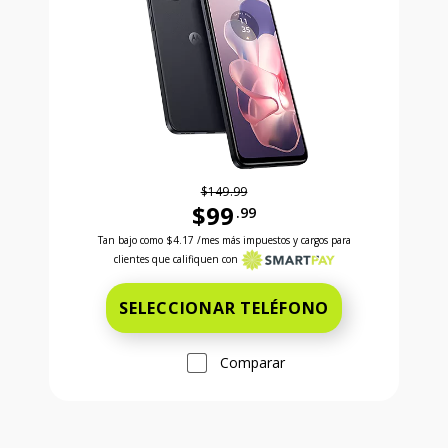
$149.99
$99
.99
Antes el precio era 149 dollars and 99 cents Ahora e
Tan bajo como
$4.17
/mes más impuestos y cargos para
clientes que califiquen con
SELECCIONAR TELÉFONO
Comparar