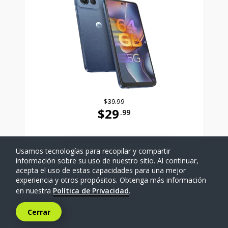
$39.99
$29
.99
Antes el precio era 39 dollars and 
Usamos tecnologías para recopilar y compartir
SELECCIONAR TELÉFONO
información sobre su uso de nuestro sitio. Al continuar,
acepta el uso de estas capacidades para una mejor
experiencia y otros propósitos. Obtenga más información
Comparar
en nuestra
Política de Privacidad
.
Cerrar