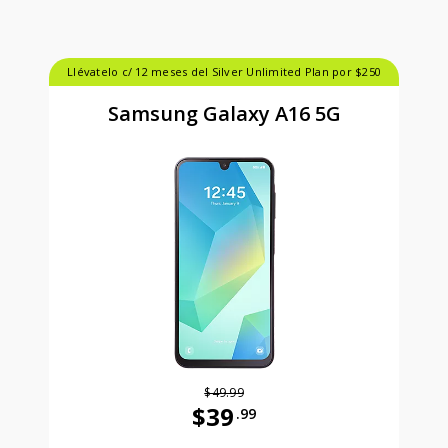
Llévatelo c/ 12 meses del Silver Unlimited Plan por $250
Samsung Galaxy A16 5G
$49.99
$39
.99
Antes el precio era 49 dollars and 