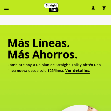
Ícono d
Ic
Menú de barra de navegación
Más Líneas.
Más Ahorros.
Cámbiate hoy a un plan de Straight Talk y obtén una
Ver detalles.
línea nueva desde solo $25/línea.