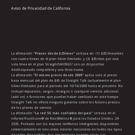
Aviso de Privacidad de California
La afirmación
"Planes desde $25/mes"
se basa en: (1) $25/línea/mes
con cuatro líneas en el plan Silver Ilimitado; y (2) $25/mes por una
sola línea en el plan StraightSAVINGS! con un dispositivo
desbloqueado compatible y una línea nueva.
La afirmación
"El mismo precio desde 2009"
aplica solo al precio
base mensual del plan de $45 de Straight Talk (actualmente el plan
Silver Ilimitado) para el periodo del 10/16/2009 hasta el presente. No
incluye impuestos, cargos, recargos o cualquier servicio adicional
(add on) o funciones que puedan haber cambiado en este tiempo.
Straight Talk no ofrece ninguna garantía sobre los futuros precios
de los planes de servicio.
La afirmación
"La red 5G más confiable del país"
se basa en el
informe RootScore® de RootMetrics® para los Estados Unidos: 2H
2025. Probado con los mejores teléfonos inteligentes disponibles
comercialmente en tres redes móviles nacionales en todos los tipos
de redes disponibles. Sus experiencias pueden variar. Las