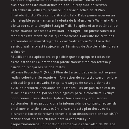
clasificaciones de RootMetrics no son un respaldo de Verizon.
La Membresía Walmart+ requiere un servicio activo en el Plan
Ilimitado Gold o Platinum de Straight Talk. Debe permanecer en un
plan elegible para mantener la oferta de la Membresía Walmart+. Una
oferta por cuenta elegible Straight Talk. Se aplica el uso estándar de
datos cuando se accede a Walmart+. Straight Talk puede cancelar o
modificar esta oferta en cualquier momento. Consulte los términos
adicionales en www.StraightTalk.com/walmartplus/tc. El uso del
servicio Walmart+ está sujeto a los Términos de Uso de la Membresía
Walmart+.
Al utilizar esta aplicación, es posible que se apliquen tarifas de
datos estándar. La información puede transmitirse con retraso y
puede no reflejar los saldos reales.
ŧŧDevice Protection™ (MP): El Plan de Servicio debe estar activo para
recibir cobertura. Se requiere información de contacto como nombre
y dirección para activarlo. Se aplican cargos de servicio de hasta
$200. Se permiten 2 reclamos en 24 meses. Los dispositivos con un
MSRP de menos de $50 no son elegibles para la cobertura. Excluye
condiciones preexistentes. Aplican limitaciones y exclusiones
adicionales. Si no proporciona la información de contacto requerida
en el momento de la activación, si compra este plan después de
alcanzar el límite de reclamaciones o si su dispositivo tiene un MSRP
menor a $50, no será elegible para la cobertura y le
proporcionaremos un beneficio alternativo o reembolso de MP. Los