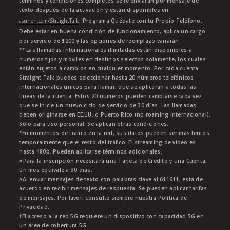
términos y condiciones completos se le enviarán por mensaje de
texto después de la activación y están disponibles en
asurion.com/StraightTalk
. Programa Quédate con tu Propio Teléfono:
Debe estar en buena condición de funcionamiento, aplica un cargo
por servicio de $200 y las opciones de reemplazo variarán.
** Las llamadas internacionales ilimitadas están disponibles a
números fijos y móviles en destinos selectos solamente, los cuales
están sujetos a cambios en cualquier momento. Por cada cuenta
Straight Talk puedes seleccionar hasta 20 números telefónicos
internacionales únicos para llamar, que se aplicarán a todas las
líneas de la cuenta. Estos 20 números pueden cambiarse cada vez
que se inicie un nuevo ciclo de servicio de 30 días. Las llamadas
deben originarse en EE.UU. o Puerto Rico (no roaming internacional).
Sólo para uso personal. Se aplican otras condiciones.
*En momentos de tráfico en la red, sus datos pueden ser más lentos
temporalmente que el resto del tráfico. El streaming de video es
hasta 480p. Pueden aplicarse términos adicionales.
∞Para la inscripción necesitará una Tarjeta de Credito y una Cuenta,
Un mes equivale a 30 dias.
∆Al enviar mensajes de texto con palabras clave al 611611, está de
acuerdo en recibir mensajes de respuesta. Se pueden aplicar tarifas
de mensajes. Por favor, consulte siempre nuestra Política de
Privacidad.
†El acceso a la red 5G requiere un dispositivo con capacidad 5G en
un área de cobertura 5G.