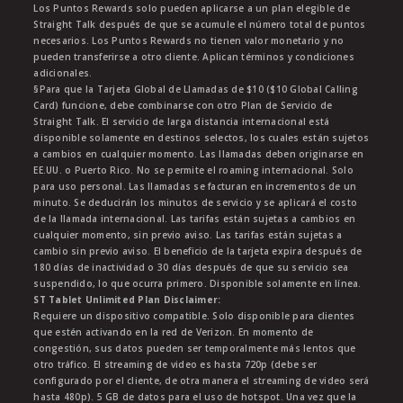
Los Puntos Rewards solo pueden aplicarse a un plan elegible de
Straight Talk después de que se acumule el número total de puntos
necesarios. Los Puntos Rewards no tienen valor monetario y no
pueden transferirse a otro cliente. Aplican términos y condiciones
adicionales.
§Para que la Tarjeta Global de Llamadas de $10 ($10 Global Calling
Card) funcione, debe combinarse con otro Plan de Servicio de
Straight Talk. El servicio de larga distancia internacional está
disponible solamente en destinos selectos, los cuales están sujetos
a cambios en cualquier momento. Las llamadas deben originarse en
EE.UU. o Puerto Rico. No se permite el roaming internacional. Solo
para uso personal. Las llamadas se facturan en incrementos de un
minuto. Se deducirán los minutos de servicio y se aplicará el costo
de la llamada internacional. Las tarifas están sujetas a cambios en
cualquier momento, sin previo aviso. Las tarifas están sujetas a
cambio sin previo aviso. El beneficio de la tarjeta expira después de
180 días de inactividad o 30 días después de que su servicio sea
suspendido, lo que ocurra primero. Disponible solamente en línea.
ST Tablet Unlimited Plan Disclaimer:
Requiere un dispositivo compatible. Solo disponible para clientes
que estén activando en la red de Verizon. En momento de
congestión, sus datos pueden ser temporalmente más lentos que
otro tráfico. El streaming de video es hasta 720p (debe ser
configurado por el cliente, de otra manera el streaming de video será
hasta 480p). 5 GB de datos para el uso de hotspot. Una vez que la