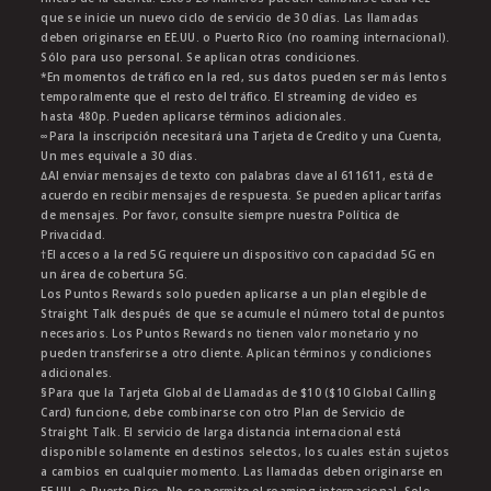
que se inicie un nuevo ciclo de servicio de 30 días. Las llamadas
deben originarse en EE.UU. o Puerto Rico (no roaming internacional).
Sólo para uso personal. Se aplican otras condiciones.
*En momentos de tráfico en la red, sus datos pueden ser más lentos
temporalmente que el resto del tráfico. El streaming de video es
hasta 480p. Pueden aplicarse términos adicionales.
∞Para la inscripción necesitará una Tarjeta de Credito y una Cuenta,
Un mes equivale a 30 dias.
∆Al enviar mensajes de texto con palabras clave al 611611, está de
acuerdo en recibir mensajes de respuesta. Se pueden aplicar tarifas
de mensajes. Por favor, consulte siempre nuestra Política de
Privacidad.
†El acceso a la red 5G requiere un dispositivo con capacidad 5G en
un área de cobertura 5G.
Los Puntos Rewards solo pueden aplicarse a un plan elegible de
Straight Talk después de que se acumule el número total de puntos
necesarios. Los Puntos Rewards no tienen valor monetario y no
pueden transferirse a otro cliente. Aplican términos y condiciones
adicionales.
§Para que la Tarjeta Global de Llamadas de $10 ($10 Global Calling
Card) funcione, debe combinarse con otro Plan de Servicio de
Straight Talk. El servicio de larga distancia internacional está
disponible solamente en destinos selectos, los cuales están sujetos
a cambios en cualquier momento. Las llamadas deben originarse en