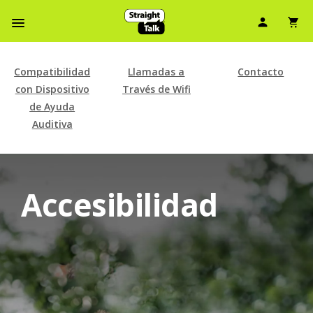
Ícono d
Ic
Menú de barra de navegación
Compatibilidad
Llamadas a
Contacto
con Dispositivo
Través de Wifi
de Ayuda
Auditiva
Accesibilidad