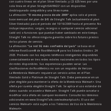
con cuatro líneas en el plan Silver Ilimitado; y (2) $25/mes por una
sola línea en el plan StraightSAVINGS! con un dispositivo
desbloqueado compatible y una línea nueva.
La afirmación
"El mismo precio desde 2009"
aplica solo al precio
base mensual del plan de $45 de Straight Talk (actualmente el plan
Silver Ilimitado) para el periodo del 10/16/2009 hasta el presente. No
incluye impuestos, cargos, recargos o cualquier servicio adicional
(add on) o funciones que puedan haber cambiado en este tiempo.
Straight Talk no ofrece ninguna garantía sobre los futuros precios
de los planes de servicio.
La afirmación
"La red 5G más confiable del país"
se basa en el
informe RootScore® de RootMetrics® para los Estados Unidos: 2H
2025. Probado con los mejores teléfonos inteligentes disponibles
comercialmente en tres redes móviles nacionales en todos los tipos
de redes disponibles. Sus experiencias pueden variar. Las
clasificaciones de RootMetrics no son un respaldo de Verizon.
La Membresía Walmart+ requiere un servicio activo en el Plan
Ilimitado Gold o Platinum de Straight Talk. Debe permanecer en un
plan elegible para mantener la oferta de la Membresía Walmart+. Una
oferta por cuenta elegible Straight Talk. Se aplica el uso estándar de
datos cuando se accede a Walmart+. Straight Talk puede cancelar o
modificar esta oferta en cualquier momento. Consulte los términos
adicionales en www.StraightTalk.com/walmartplus/tc. El uso del
servicio Walmart+ está sujeto a los Términos de Uso de la Membresía
Walmart+.