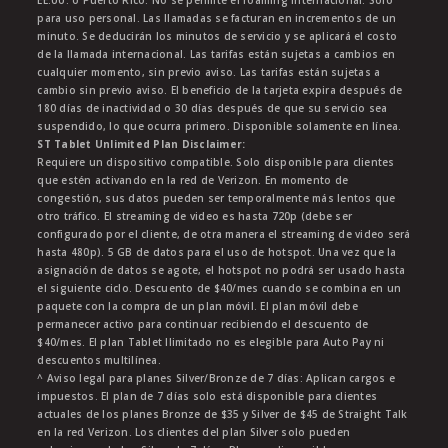
EE.UU. o Puerto Rico. No se permite el roaming internacional. Solo
para uso personal. Las llamadas se facturan en incrementos de un
minuto. Se deducirán los minutos de servicio y se aplicará el costo
de la llamada internacional. Las tarifas están sujetas a cambios en
cualquier momento, sin previo aviso. Las tarifas están sujetas a
cambio sin previo aviso. El beneficio de la tarjeta expira después de
180 días de inactividad o 30 días después de que su servicio sea
suspendido, lo que ocurra primero. Disponible solamente en línea.
ST Tablet Unlimited Plan Disclaimer:
Requiere un dispositivo compatible. Solo disponible para clientes
que estén activando en la red de Verizon. En momento de
congestión, sus datos pueden ser temporalmente más lentos que
otro tráfico. El streaming de video es hasta 720p (debe ser
configurado por el cliente, de otra manera el streaming de video será
hasta 480p). 5 GB de datos para el uso de hotspot. Una vez que la
asignación de datos se agote, el hotspot no podrá ser usado hasta
el siguiente ciclo. Descuento de $40/mes cuando se combina en un
paquete con la compra de un plan móvil. El plan móvil debe
permanecer activo para continuar recibiendo el descuento de
$40/mes. El plan Tablet Ilimitado no es elegible para Auto Pay ni
descuentos multilínea.
^ Aviso legal para planes Silver/Bronze de 7 días: Aplican cargos e
impuestos. El plan de 7 días solo está disponible para clientes
actuales de los planes Bronze de $35 y Silver de $45 de Straight Talk
en la red Verizon. Los clientes del plan Silver solo pueden