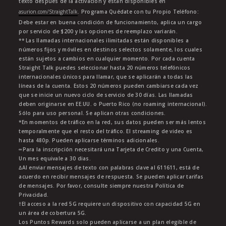
texto después de la activación y están disponibles en
asurion.com/StraightTalk
. Programa Quédate con tu Propio Teléfono:
Debe estar en buena condición de funcionamiento, aplica un cargo
por servicio de $200 y las opciones de reemplazo variarán.
** Las llamadas internacionales ilimitadas están disponibles a
números fijos y móviles en destinos selectos solamente, los cuales
están sujetos a cambios en cualquier momento. Por cada cuenta
Straight Talk puedes seleccionar hasta 20 números telefónicos
internacionales únicos para llamar, que se aplicarán a todas las
líneas de la cuenta. Estos 20 números pueden cambiarse cada vez
que se inicie un nuevo ciclo de servicio de 30 días. Las llamadas
deben originarse en EE.UU. o Puerto Rico (no roaming internacional).
Sólo para uso personal. Se aplican otras condiciones.
*En momentos de tráfico en la red, sus datos pueden ser más lentos
temporalmente que el resto del tráfico. El streaming de video es
hasta 480p. Pueden aplicarse términos adicionales.
∞Para la inscripción necesitará una Tarjeta de Credito y una Cuenta,
Un mes equivale a 30 dias.
∆Al enviar mensajes de texto con palabras clave al 611611, está de
acuerdo en recibir mensajes de respuesta. Se pueden aplicar tarifas
de mensajes. Por favor, consulte siempre nuestra Política de
Privacidad.
†El acceso a la red 5G requiere un dispositivo con capacidad 5G en
un área de cobertura 5G.
Los Puntos Rewards solo pueden aplicarse a un plan elegible de