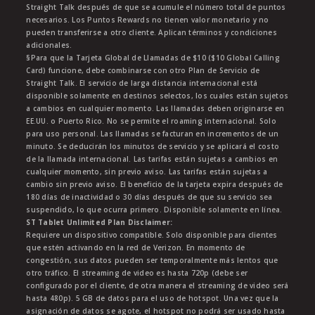
Straight Talk después de que se acumule el número total de puntos
necesarios. Los Puntos Rewards no tienen valor monetario y no
pueden transferirse a otro cliente. Aplican términos y condiciones
adicionales.
§Para que la Tarjeta Global de Llamadas de $10 ($10 Global Calling
Card) funcione, debe combinarse con otro Plan de Servicio de
Straight Talk. El servicio de larga distancia internacional está
disponible solamente en destinos selectos, los cuales están sujetos
a cambios en cualquier momento. Las llamadas deben originarse en
EE.UU. o Puerto Rico. No se permite el roaming internacional. Solo
para uso personal. Las llamadas se facturan en incrementos de un
minuto. Se deducirán los minutos de servicio y se aplicará el costo
de la llamada internacional. Las tarifas están sujetas a cambios en
cualquier momento, sin previo aviso. Las tarifas están sujetas a
cambio sin previo aviso. El beneficio de la tarjeta expira después de
180 días de inactividad o 30 días después de que su servicio sea
suspendido, lo que ocurra primero. Disponible solamente en línea.
ST Tablet Unlimited Plan Disclaimer:
Requiere un dispositivo compatible. Solo disponible para clientes
que estén activando en la red de Verizon. En momento de
congestión, sus datos pueden ser temporalmente más lentos que
otro tráfico. El streaming de video es hasta 720p (debe ser
configurado por el cliente, de otra manera el streaming de video será
hasta 480p). 5 GB de datos para el uso de hotspot. Una vez que la
asignación de datos se agote, el hotspot no podrá ser usado hasta