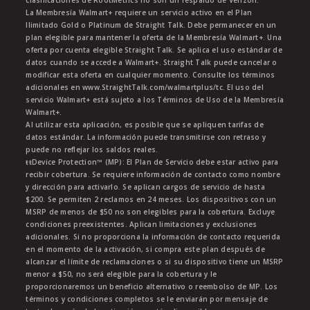
clasificaciones de RootMetrics no son un respaldo de Verizon.
La Membresía Walmart+ requiere un servicio activo en el Plan
Ilimitado Gold o Platinum de Straight Talk. Debe permanecer en un
plan elegible para mantener la oferta de la Membresía Walmart+. Una
oferta por cuenta elegible Straight Talk. Se aplica el uso estándar de
datos cuando se accede a Walmart+. Straight Talk puede cancelar o
modificar esta oferta en cualquier momento. Consulte los términos
adicionales en www.StraightTalk.com/walmartplus/tc. El uso del
servicio Walmart+ está sujeto a los Términos de Uso de la Membresía
Walmart+.
Al utilizar esta aplicación, es posible que se apliquen tarifas de
datos estándar. La información puede transmitirse con retraso y
puede no reflejar los saldos reales.
ŧŧDevice Protection™ (MP): El Plan de Servicio debe estar activo para
recibir cobertura. Se requiere información de contacto como nombre
y dirección para activarlo. Se aplican cargos de servicio de hasta
$200. Se permiten 2 reclamos en 24 meses. Los dispositivos con un
MSRP de menos de $50 no son elegibles para la cobertura. Excluye
condiciones preexistentes. Aplican limitaciones y exclusiones
adicionales. Si no proporciona la información de contacto requerida
en el momento de la activación, si compra este plan después de
alcanzar el límite de reclamaciones o si su dispositivo tiene un MSRP
menor a $50, no será elegible para la cobertura y le
proporcionaremos un beneficio alternativo o reembolso de MP. Los
términos y condiciones completos se le enviarán por mensaje de