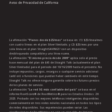
Aviso de Privacidad de California
La afirmación
"Planes desde $25/mes"
se basa en: (1) $25/línea/mes
con cuatro líneas en el plan Silver Ilimitado; y (2) $25/mes por una
sola línea en el plan StraightSAVINGS! con un dispositivo
desbloqueado compatible y una línea nueva.
La afirmación
"El mismo precio desde 2009"
aplica solo al precio
base mensual del plan de $45 de Straight Talk (actualmente el plan
Silver Ilimitado) para el periodo del 10/16/2009 hasta el presente. No
incluye impuestos, cargos, recargos o cualquier servicio adicional
(add on) o funciones que puedan haber cambiado en este tiempo.
Straight Talk no ofrece ninguna garantía sobre los futuros precios
de los planes de servicio.
La afirmación
"La red 5G más confiable del país"
se basa en el
informe RootScore® de RootMetrics® para los Estados Unidos: 2H
2025. Probado con los mejores teléfonos inteligentes disponibles
comercialmente en tres redes móviles nacionales en todos los tipos
de redes disponibles. Sus experiencias pueden variar. Las