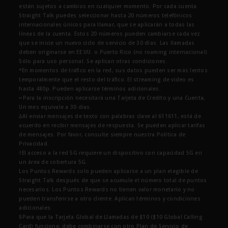
están sujetos a cambios en cualquier momento. Por cada cuenta
Straight Talk puedes seleccionar hasta 20 números telefónicos
internacionales únicos para llamar, que se aplicarán a todas las
líneas de la cuenta. Estos 20 números pueden cambiarse cada vez
que se inicie un nuevo ciclo de servicio de 30 días. Las llamadas
deben originarse en EE.UU. o Puerto Rico (no roaming internacional).
Sólo para uso personal. Se aplican otras condiciones.
*En momentos de tráfico en la red, sus datos pueden ser más lentos
temporalmente que el resto del tráfico. El streaming de video es
hasta 480p. Pueden aplicarse términos adicionales.
∞Para la inscripción necesitará una Tarjeta de Credito y una Cuenta,
Un mes equivale a 30 dias.
∆Al enviar mensajes de texto con palabras clave al 611611, está de
acuerdo en recibir mensajes de respuesta. Se pueden aplicar tarifas
de mensajes. Por favor, consulte siempre nuestra Política de
Privacidad.
†El acceso a la red 5G requiere un dispositivo con capacidad 5G en
un área de cobertura 5G.
Los Puntos Rewards solo pueden aplicarse a un plan elegible de
Straight Talk después de que se acumule el número total de puntos
necesarios. Los Puntos Rewards no tienen valor monetario y no
pueden transferirse a otro cliente. Aplican términos y condiciones
adicionales.
§Para que la Tarjeta Global de Llamadas de $10 ($10 Global Calling
Card) funcione, debe combinarse con otro Plan de Servicio de