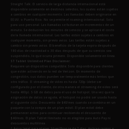
Straight Talk. El servicio de larga distancia internacional está
disponible solamente en destinos selectos, los cuales están sujetos
a cambios en cualquier momento. Las llamadas deben originarse en
EE.UU. o Puerto Rico. No se permite el roaming internacional. Solo
para uso personal. Las llamadas se facturan en incrementos de un
minuto. Se deducirán los minutos de servicio y se aplicará el costo
de la llamada internacional. Las tarifas están sujetas a cambios en
cualquier momento, sin previo aviso. Las tarifas están sujetas a
cambio sin previo aviso. El beneficio de la tarjeta expira después de
180 días de inactividad o 30 días después de que su servicio sea
suspendido, lo que ocurra primero. Disponible solamente en línea.
ST Tablet Unlimited Plan Disclaimer:
Requiere un dispositivo compatible. Solo disponible para clientes
que estén activando en la red de Verizon. En momento de
congestión, sus datos pueden ser temporalmente más lentos que
otro tráfico. El streaming de video es hasta 720p (debe ser
configurado por el cliente, de otra manera el streaming de video será
hasta 480p). 5 GB de datos para el uso de hotspot. Una vez que la
asignación de datos se agote, el hotspot no podrá ser usado hasta
el siguiente ciclo. Descuento de $40/mes cuando se combina en un
paquete con la compra de un plan móvil. El plan móvil debe
permanecer activo para continuar recibiendo el descuento de
$40/mes. El plan Tablet Ilimitado no es elegible para Auto Pay ni
descuentos multilínea.
^ Aviso legal para planes Silver/Bronze de 7 días: Aplican cargos e