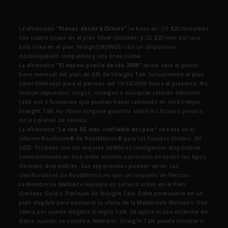
La afirmación
"Planes desde $25/mes"
se basa en: (1) $25/línea/mes
con cuatro líneas en el plan Silver Ilimitado; y (2) $25/mes por una
sola línea en el plan StraightSAVINGS! con un dispositivo
desbloqueado compatible y una línea nueva.
La afirmación
"El mismo precio desde 2009"
aplica solo al precio
base mensual del plan de $45 de Straight Talk (actualmente el plan
Silver Ilimitado) para el periodo del 10/16/2009 hasta el presente. No
incluye impuestos, cargos, recargos o cualquier servicio adicional
(add on) o funciones que puedan haber cambiado en este tiempo.
Straight Talk no ofrece ninguna garantía sobre los futuros precios
de los planes de servicio.
La afirmación
"La red 5G más confiable del país"
se basa en el
informe RootScore® de RootMetrics® para los Estados Unidos: 2H
2025. Probado con los mejores teléfonos inteligentes disponibles
comercialmente en tres redes móviles nacionales en todos los tipos
de redes disponibles. Sus experiencias pueden variar. Las
clasificaciones de RootMetrics no son un respaldo de Verizon.
La Membresía Walmart+ requiere un servicio activo en el Plan
Ilimitado Gold o Platinum de Straight Talk. Debe permanecer en un
plan elegible para mantener la oferta de la Membresía Walmart+. Una
oferta por cuenta elegible Straight Talk. Se aplica el uso estándar de
datos cuando se accede a Walmart+. Straight Talk puede cancelar o