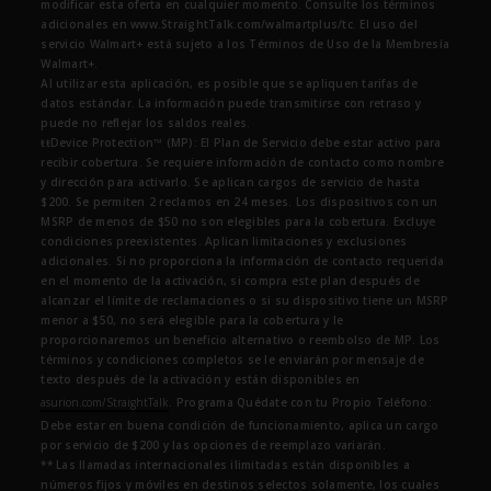
modificar esta oferta en cualquier momento. Consulte los términos
adicionales en www.StraightTalk.com/walmartplus/tc. El uso del
servicio Walmart+ está sujeto a los Términos de Uso de la Membresía
Walmart+.
Al utilizar esta aplicación, es posible que se apliquen tarifas de
datos estándar. La información puede transmitirse con retraso y
puede no reflejar los saldos reales.
ŧŧDevice Protection™ (MP): El Plan de Servicio debe estar activo para
recibir cobertura. Se requiere información de contacto como nombre
y dirección para activarlo. Se aplican cargos de servicio de hasta
$200. Se permiten 2 reclamos en 24 meses. Los dispositivos con un
MSRP de menos de $50 no son elegibles para la cobertura. Excluye
condiciones preexistentes. Aplican limitaciones y exclusiones
adicionales. Si no proporciona la información de contacto requerida
en el momento de la activación, si compra este plan después de
alcanzar el límite de reclamaciones o si su dispositivo tiene un MSRP
menor a $50, no será elegible para la cobertura y le
proporcionaremos un beneficio alternativo o reembolso de MP. Los
términos y condiciones completos se le enviarán por mensaje de
texto después de la activación y están disponibles en
asurion.com/StraightTalk
. Programa Quédate con tu Propio Teléfono:
Debe estar en buena condición de funcionamiento, aplica un cargo
por servicio de $200 y las opciones de reemplazo variarán.
** Las llamadas internacionales ilimitadas están disponibles a
números fijos y móviles en destinos selectos solamente, los cuales