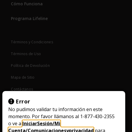
Cómo Funciona
Programa Lifeline
Términos y Condiciones
Términos de Uso
Política de Devolución
Mapa de Sitio
Contáctanos
Error
Política de Desbloqueo
No pudimos validar tu información en este
Compatibilidad con Ayuda Auditiva
momento. Por favor llámanos al 1-877-430-2355
o ve a
IniciarSesión/Mi
Straight Talk Blog
Cuenta/Comunicacionesyprivacidad
para