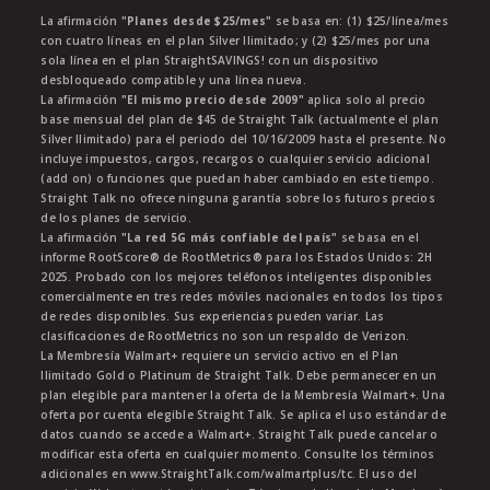
La afirmación
"Planes desde $25/mes"
se basa en: (1) $25/línea/mes
con cuatro líneas en el plan Silver Ilimitado; y (2) $25/mes por una
sola línea en el plan StraightSAVINGS! con un dispositivo
desbloqueado compatible y una línea nueva.
La afirmación
"El mismo precio desde 2009"
aplica solo al precio
base mensual del plan de $45 de Straight Talk (actualmente el plan
Silver Ilimitado) para el periodo del 10/16/2009 hasta el presente. No
incluye impuestos, cargos, recargos o cualquier servicio adicional
(add on) o funciones que puedan haber cambiado en este tiempo.
Straight Talk no ofrece ninguna garantía sobre los futuros precios
de los planes de servicio.
La afirmación
"La red 5G más confiable del país"
se basa en el
informe RootScore® de RootMetrics® para los Estados Unidos: 2H
2025. Probado con los mejores teléfonos inteligentes disponibles
comercialmente en tres redes móviles nacionales en todos los tipos
de redes disponibles. Sus experiencias pueden variar. Las
clasificaciones de RootMetrics no son un respaldo de Verizon.
La Membresía Walmart+ requiere un servicio activo en el Plan
Ilimitado Gold o Platinum de Straight Talk. Debe permanecer en un
plan elegible para mantener la oferta de la Membresía Walmart+. Una
oferta por cuenta elegible Straight Talk. Se aplica el uso estándar de
datos cuando se accede a Walmart+. Straight Talk puede cancelar o
modificar esta oferta en cualquier momento. Consulte los términos
adicionales en www.StraightTalk.com/walmartplus/tc. El uso del