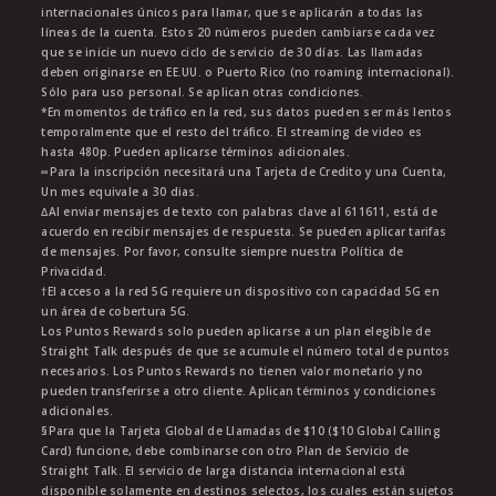
internacionales únicos para llamar, que se aplicarán a todas las
líneas de la cuenta. Estos 20 números pueden cambiarse cada vez
que se inicie un nuevo ciclo de servicio de 30 días. Las llamadas
deben originarse en EE.UU. o Puerto Rico (no roaming internacional).
Sólo para uso personal. Se aplican otras condiciones.
*En momentos de tráfico en la red, sus datos pueden ser más lentos
temporalmente que el resto del tráfico. El streaming de video es
hasta 480p. Pueden aplicarse términos adicionales.
∞Para la inscripción necesitará una Tarjeta de Credito y una Cuenta,
Un mes equivale a 30 dias.
∆Al enviar mensajes de texto con palabras clave al 611611, está de
acuerdo en recibir mensajes de respuesta. Se pueden aplicar tarifas
de mensajes. Por favor, consulte siempre nuestra Política de
Privacidad.
†El acceso a la red 5G requiere un dispositivo con capacidad 5G en
un área de cobertura 5G.
Los Puntos Rewards solo pueden aplicarse a un plan elegible de
Straight Talk después de que se acumule el número total de puntos
necesarios. Los Puntos Rewards no tienen valor monetario y no
pueden transferirse a otro cliente. Aplican términos y condiciones
adicionales.
§Para que la Tarjeta Global de Llamadas de $10 ($10 Global Calling
Card) funcione, debe combinarse con otro Plan de Servicio de
Straight Talk. El servicio de larga distancia internacional está
disponible solamente en destinos selectos, los cuales están sujetos