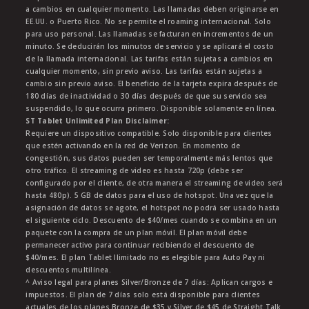
a cambios en cualquier momento. Las llamadas deben originarse en
EE.UU. o Puerto Rico. No se permite el roaming internacional. Solo
para uso personal. Las llamadas se facturan en incrementos de un
minuto. Se deducirán los minutos de servicio y se aplicará el costo
de la llamada internacional. Las tarifas están sujetas a cambios en
cualquier momento, sin previo aviso. Las tarifas están sujetas a
cambio sin previo aviso. El beneficio de la tarjeta expira después de
180 días de inactividad o 30 días después de que su servicio sea
suspendido, lo que ocurra primero. Disponible solamente en línea.
ST Tablet Unlimited Plan Disclaimer:
Requiere un dispositivo compatible. Solo disponible para clientes
que estén activando en la red de Verizon. En momento de
congestión, sus datos pueden ser temporalmente más lentos que
otro tráfico. El streaming de video es hasta 720p (debe ser
configurado por el cliente, de otra manera el streaming de video será
hasta 480p). 5 GB de datos para el uso de hotspot. Una vez que la
asignación de datos se agote, el hotspot no podrá ser usado hasta
el siguiente ciclo. Descuento de $40/mes cuando se combina en un
paquete con la compra de un plan móvil. El plan móvil debe
permanecer activo para continuar recibiendo el descuento de
$40/mes. El plan Tablet Ilimitado no es elegible para Auto Pay ni
descuentos multilínea.
^ Aviso legal para planes Silver/Bronze de 7 días: Aplican cargos e
impuestos. El plan de 7 días solo está disponible para clientes
actuales de los planes Bronze de $35 y Silver de $45 de Straight Talk