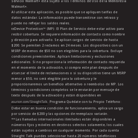
servicio Walmart+ está sujeto a los Términos de Uso de la Membresía
Walmart+.
Al utilizar esta aplicación, es posible que se apliquen tarifas de
datos estándar. La información puede transmitirse con retraso y
puede no reflejar los saldos reales.
ŧŧDevice Protection™ (MP): El Plan de Servicio debe estar activo para
recibir cobertura. Se requiere información de contacto como nombre
y dirección para activarlo. Se aplican cargos de servicio de hasta
$200. Se permiten 2 reclamos en 24 meses. Los dispositivos con un
MSRP de menos de $50 no son elegibles para la cobertura. Excluye
condiciones preexistentes. Aplican limitaciones y exclusiones
adicionales. Si no proporciona la información de contacto requerida
en el momento de la activación, si compra este plan después de
alcanzar el límite de reclamaciones o si su dispositivo tiene un MSRP
menor a $50, no será elegible para la cobertura y le
proporcionaremos un beneficio alternativo o reembolso de MP. Los
términos y condiciones completos se le enviarán por mensaje de
texto después de la activación y están disponibles en
asurion.com/StraightTalk
. Programa Quédate con tu Propio Teléfono:
Debe estar en buena condición de funcionamiento, aplica un cargo
por servicio de $200 y las opciones de reemplazo variarán.
** Las llamadas internacionales ilimitadas están disponibles a
números fijos y móviles en destinos selectos solamente, los cuales
están sujetos a cambios en cualquier momento. Por cada cuenta
Straight Talk puedes seleccionar hasta 20 números telefónicos