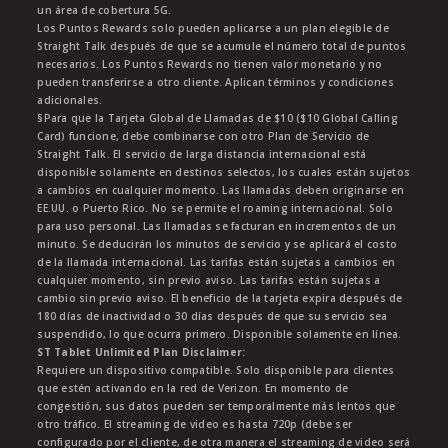
un área de cobertura 5G.
Los Puntos Rewards solo pueden aplicarse a un plan elegible de
Straight Talk después de que se acumule el número total de puntos
necesarios. Los Puntos Rewards no tienen valor monetario y no
pueden transferirse a otro cliente. Aplican términos y condiciones
adicionales.
§Para que la Tarjeta Global de Llamadas de $10 ($10 Global Calling
Card) funcione, debe combinarse con otro Plan de Servicio de
Straight Talk. El servicio de larga distancia internacional está
disponible solamente en destinos selectos, los cuales están sujetos
a cambios en cualquier momento. Las llamadas deben originarse en
EE.UU. o Puerto Rico. No se permite el roaming internacional. Solo
para uso personal. Las llamadas se facturan en incrementos de un
minuto. Se deducirán los minutos de servicio y se aplicará el costo
de la llamada internacional. Las tarifas están sujetas a cambios en
cualquier momento, sin previo aviso. Las tarifas están sujetas a
cambio sin previo aviso. El beneficio de la tarjeta expira después de
180 días de inactividad o 30 días después de que su servicio sea
suspendido, lo que ocurra primero. Disponible solamente en línea.
ST Tablet Unlimited Plan Disclaimer:
Requiere un dispositivo compatible. Solo disponible para clientes
que estén activando en la red de Verizon. En momento de
congestión, sus datos pueden ser temporalmente más lentos que
otro tráfico. El streaming de video es hasta 720p (debe ser
configurado por el cliente, de otra manera el streaming de video será