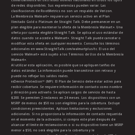
comercialmente en tres redes móviles nacionales en todos los tipos
de redes disponibles. Sus experiencias pueden variar. Las
clasificaciones de RootMetrics no son un respaldo de Verizon.
La Membresía Walmart+ requiere un servicio activo en el Plan
Ilimitado Gold o Platinum de Straight Talk. Debe permanecer en un
plan elegible para mantener la oferta de la Membresía Walmart+. Una
oferta por cuenta elegible Straight Talk. Se aplica el uso estándar de
datos cuando se accede a Walmart+. Straight Talk puede cancelar o
modificar esta oferta en cualquier momento. Consulte los términos
adicionales en www.StraightTalk.com/walmartplus/tc. El uso del
servicio Walmart+ está sujeto a los Términos de Uso de la Membresía
Walmart+.
Al utilizar esta aplicación, es posible que se apliquen tarifas de
datos estándar. La información puede transmitirse con retraso y
puede no reflejar los saldos reales.
ŧŧDevice Protection™ (MP): El Plan de Servicio debe estar activo para
recibir cobertura. Se requiere información de contacto como nombre
y dirección para activarlo. Se aplican cargos de servicio de hasta
$200. Se permiten 2 reclamos en 24 meses. Los dispositivos con un
MSRP de menos de $50 no son elegibles para la cobertura. Excluye
condiciones preexistentes. Aplican limitaciones y exclusiones
adicionales. Si no proporciona la información de contacto requerida
en el momento de la activación, si compra este plan después de
alcanzar el límite de reclamaciones o si su dispositivo tiene un MSRP
menor a $50, no será elegible para la cobertura y le