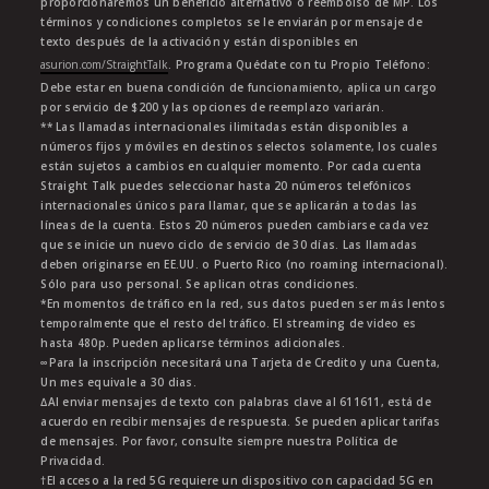
proporcionaremos un beneficio alternativo o reembolso de MP. Los
términos y condiciones completos se le enviarán por mensaje de
texto después de la activación y están disponibles en
asurion.com/StraightTalk
. Programa Quédate con tu Propio Teléfono:
Debe estar en buena condición de funcionamiento, aplica un cargo
por servicio de $200 y las opciones de reemplazo variarán.
** Las llamadas internacionales ilimitadas están disponibles a
números fijos y móviles en destinos selectos solamente, los cuales
están sujetos a cambios en cualquier momento. Por cada cuenta
Straight Talk puedes seleccionar hasta 20 números telefónicos
internacionales únicos para llamar, que se aplicarán a todas las
líneas de la cuenta. Estos 20 números pueden cambiarse cada vez
que se inicie un nuevo ciclo de servicio de 30 días. Las llamadas
deben originarse en EE.UU. o Puerto Rico (no roaming internacional).
Sólo para uso personal. Se aplican otras condiciones.
*En momentos de tráfico en la red, sus datos pueden ser más lentos
temporalmente que el resto del tráfico. El streaming de video es
hasta 480p. Pueden aplicarse términos adicionales.
∞Para la inscripción necesitará una Tarjeta de Credito y una Cuenta,
Un mes equivale a 30 dias.
∆Al enviar mensajes de texto con palabras clave al 611611, está de
acuerdo en recibir mensajes de respuesta. Se pueden aplicar tarifas
de mensajes. Por favor, consulte siempre nuestra Política de
Privacidad.
†El acceso a la red 5G requiere un dispositivo con capacidad 5G en