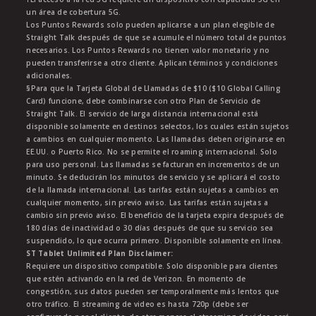
un área de cobertura 5G.
Los Puntos Rewards solo pueden aplicarse a un plan elegible de
Straight Talk después de que se acumule el número total de puntos
necesarios. Los Puntos Rewards no tienen valor monetario y no
pueden transferirse a otro cliente. Aplican términos y condiciones
adicionales.
§Para que la Tarjeta Global de Llamadas de $10 ($10 Global Calling
Card) funcione, debe combinarse con otro Plan de Servicio de
Straight Talk. El servicio de larga distancia internacional está
disponible solamente en destinos selectos, los cuales están sujetos
a cambios en cualquier momento. Las llamadas deben originarse en
EE.UU. o Puerto Rico. No se permite el roaming internacional. Solo
para uso personal. Las llamadas se facturan en incrementos de un
minuto. Se deducirán los minutos de servicio y se aplicará el costo
de la llamada internacional. Las tarifas están sujetas a cambios en
cualquier momento, sin previo aviso. Las tarifas están sujetas a
cambio sin previo aviso. El beneficio de la tarjeta expira después de
180 días de inactividad o 30 días después de que su servicio sea
suspendido, lo que ocurra primero. Disponible solamente en línea.
ST Tablet Unlimited Plan Disclaimer:
Requiere un dispositivo compatible. Solo disponible para clientes
que estén activando en la red de Verizon. En momento de
congestión, sus datos pueden ser temporalmente más lentos que
otro tráfico. El streaming de video es hasta 720p (debe ser