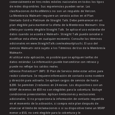
comercialmente en tres redes móviles nacionales en todos los tipos
de redes disponibles. Sus experiencias pueden variar. Las
clasificaciones de RootMetrics no son un respaldo de Verizon.
La Membresía Walmart+ requiere un servicio activo en el Plan
Ilimitado Gold o Platinum de Straight Talk. Debe permanecer en un
plan elegible para mantener la oferta de la Membresía Walmart+. Una
oferta por cuenta elegible Straight Talk. Se aplica el uso estándar de
datos cuando se accede a Walmart+. Straight Talk puede cancelar o
modificar esta oferta en cualquier momento. Consulte los términos
adicionales en www.StraightTalk.com/walmartplus/tc. El uso del
servicio Walmart+ está sujeto a los Términos de Uso de la Membresía
Walmart+.
Al utilizar esta aplicación, es posible que se apliquen tarifas de
datos estándar. La información puede transmitirse con retraso y
puede no reflejar los saldos reales.
ŧŧDevice Protection™ (MP): El Plan de Servicio debe estar activo para
recibir cobertura. Se requiere información de contacto como nombre
y dirección para activarlo. Se aplican cargos de servicio de hasta
$200. Se permiten 2 reclamos en 24 meses. Los dispositivos con un
MSRP de menos de $50 no son elegibles para la cobertura. Excluye
condiciones preexistentes. Aplican limitaciones y exclusiones
adicionales. Si no proporciona la información de contacto requerida
en el momento de la activación, si compra este plan después de
alcanzar el límite de reclamaciones o si su dispositivo tiene un MSRP
menor a $50, no será elegible para la cobertura y le