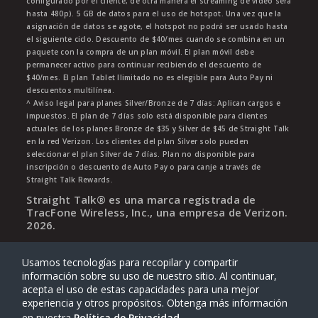
configurado por el cliente, de otra manera el streaming de video será
hasta 480p). 5 GB de datos para el uso de hotspot. Una vez que la
asignación de datos se agote, el hotspot no podrá ser usado hasta
el siguiente ciclo. Descuento de $40/mes cuando se combina en un
paquete con la compra de un plan móvil. El plan móvil debe
permanecer activo para continuar recibiendo el descuento de
$40/mes. El plan Tablet Ilimitado no es elegible para Auto Pay ni
descuentos multilínea.
^ Aviso legal para planes Silver/Bronze de 7 días: Aplican cargos e
impuestos. El plan de 7 días solo está disponible para clientes
actuales de los planes Bronze de $35 y Silver de $45 de Straight Talk
en la red Verizon. Los clientes del plan Silver solo pueden
seleccionar el plan Silver de 7 días. Plan no disponible para
inscripción o descuento de Auto Pay o para canje a través de
Straight Talk Rewards.
Straight Talk® es una marca registrada de
TracFone Wireless, Inc., una empresa de Verizon.
2026
.
Usamos tecnologías para recopilar y compartir
información sobre su uso de nuestro sitio. Al continuar,
acepta el uso de estas capacidades para una mejor
experiencia y otros propósitos. Obtenga más información
en nuestra
Política de Privacidad
.