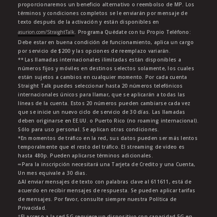
proporcionaremos un beneficio alternativo o reembolso de MP. Los
términos y condiciones completos se le enviarán por mensaje de
texto después de la activación y están disponibles en
asurion.com/StraightTalk
. Programa Quédate con tu Propio Teléfono:
Debe estar en buena condición de funcionamiento, aplica un cargo
por servicio de $200 y las opciones de reemplazo variarán.
** Las llamadas internacionales ilimitadas están disponibles a
números fijos y móviles en destinos selectos solamente, los cuales
están sujetos a cambios en cualquier momento. Por cada cuenta
Straight Talk puedes seleccionar hasta 20 números telefónicos
internacionales únicos para llamar, que se aplicarán a todas las
líneas de la cuenta. Estos 20 números pueden cambiarse cada vez
que se inicie un nuevo ciclo de servicio de 30 días. Las llamadas
deben originarse en EE.UU. o Puerto Rico (no roaming internacional).
Sólo para uso personal. Se aplican otras condiciones.
*En momentos de tráfico en la red, sus datos pueden ser más lentos
temporalmente que el resto del tráfico. El streaming de video es
hasta 480p. Pueden aplicarse términos adicionales.
∞Para la inscripción necesitará una Tarjeta de Credito y una Cuenta,
Un mes equivale a 30 dias.
∆Al enviar mensajes de texto con palabras clave al 611611, está de
acuerdo en recibir mensajes de respuesta. Se pueden aplicar tarifas
de mensajes. Por favor, consulte siempre nuestra Política de
Privacidad.
†El acceso a la red 5G requiere un dispositivo con capacidad 5G en