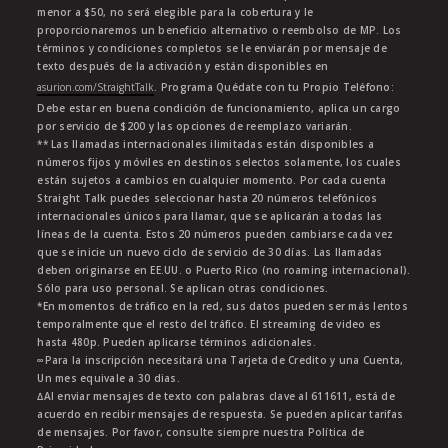
menor a $50, no será elegible para la cobertura y le
proporcionaremos un beneficio alternativo o reembolso de MP. Los
términos y condiciones completos se le enviarán por mensaje de
texto después de la activación y están disponibles en
asurion.com/StraightTalk
. Programa Quédate con tu Propio Teléfono:
Debe estar en buena condición de funcionamiento, aplica un cargo
por servicio de $200 y las opciones de reemplazo variarán.
** Las llamadas internacionales ilimitadas están disponibles a
números fijos y móviles en destinos selectos solamente, los cuales
están sujetos a cambios en cualquier momento. Por cada cuenta
Straight Talk puedes seleccionar hasta 20 números telefónicos
internacionales únicos para llamar, que se aplicarán a todas las
líneas de la cuenta. Estos 20 números pueden cambiarse cada vez
que se inicie un nuevo ciclo de servicio de 30 días. Las llamadas
deben originarse en EE.UU. o Puerto Rico (no roaming internacional).
Sólo para uso personal. Se aplican otras condiciones.
*En momentos de tráfico en la red, sus datos pueden ser más lentos
temporalmente que el resto del tráfico. El streaming de video es
hasta 480p. Pueden aplicarse términos adicionales.
∞Para la inscripción necesitará una Tarjeta de Credito y una Cuenta,
Un mes equivale a 30 dias.
∆Al enviar mensajes de texto con palabras clave al 611611, está de
acuerdo en recibir mensajes de respuesta. Se pueden aplicar tarifas
de mensajes. Por favor, consulte siempre nuestra Política de