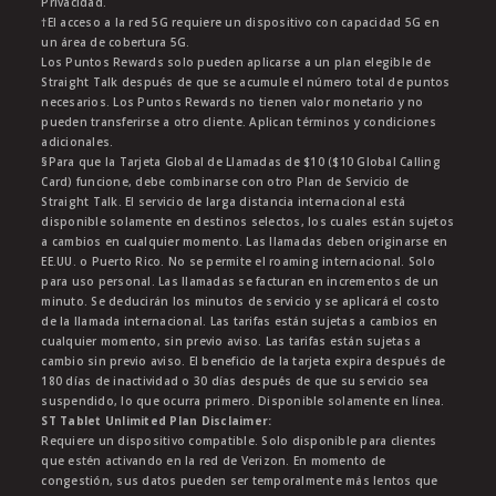
Privacidad.
†El acceso a la red 5G requiere un dispositivo con capacidad 5G en
un área de cobertura 5G.
Los Puntos Rewards solo pueden aplicarse a un plan elegible de
Straight Talk después de que se acumule el número total de puntos
necesarios. Los Puntos Rewards no tienen valor monetario y no
pueden transferirse a otro cliente. Aplican términos y condiciones
adicionales.
§Para que la Tarjeta Global de Llamadas de $10 ($10 Global Calling
Card) funcione, debe combinarse con otro Plan de Servicio de
Straight Talk. El servicio de larga distancia internacional está
disponible solamente en destinos selectos, los cuales están sujetos
a cambios en cualquier momento. Las llamadas deben originarse en
EE.UU. o Puerto Rico. No se permite el roaming internacional. Solo
para uso personal. Las llamadas se facturan en incrementos de un
minuto. Se deducirán los minutos de servicio y se aplicará el costo
de la llamada internacional. Las tarifas están sujetas a cambios en
cualquier momento, sin previo aviso. Las tarifas están sujetas a
cambio sin previo aviso. El beneficio de la tarjeta expira después de
180 días de inactividad o 30 días después de que su servicio sea
suspendido, lo que ocurra primero. Disponible solamente en línea.
ST Tablet Unlimited Plan Disclaimer:
Requiere un dispositivo compatible. Solo disponible para clientes
que estén activando en la red de Verizon. En momento de
congestión, sus datos pueden ser temporalmente más lentos que