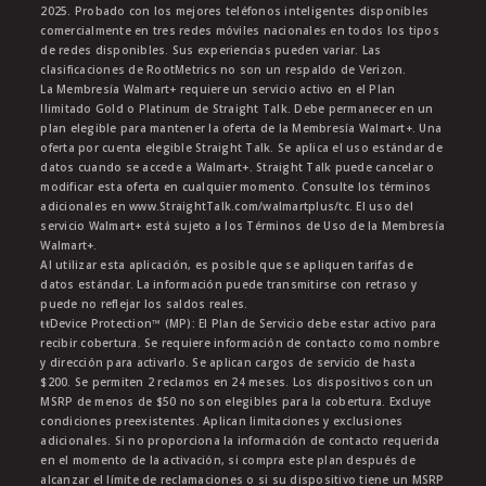
2025. Probado con los mejores teléfonos inteligentes disponibles
comercialmente en tres redes móviles nacionales en todos los tipos
de redes disponibles. Sus experiencias pueden variar. Las
clasificaciones de RootMetrics no son un respaldo de Verizon.
La Membresía Walmart+ requiere un servicio activo en el Plan
Ilimitado Gold o Platinum de Straight Talk. Debe permanecer en un
plan elegible para mantener la oferta de la Membresía Walmart+. Una
oferta por cuenta elegible Straight Talk. Se aplica el uso estándar de
datos cuando se accede a Walmart+. Straight Talk puede cancelar o
modificar esta oferta en cualquier momento. Consulte los términos
adicionales en www.StraightTalk.com/walmartplus/tc. El uso del
servicio Walmart+ está sujeto a los Términos de Uso de la Membresía
Walmart+.
Al utilizar esta aplicación, es posible que se apliquen tarifas de
datos estándar. La información puede transmitirse con retraso y
puede no reflejar los saldos reales.
ŧŧDevice Protection™ (MP): El Plan de Servicio debe estar activo para
recibir cobertura. Se requiere información de contacto como nombre
y dirección para activarlo. Se aplican cargos de servicio de hasta
$200. Se permiten 2 reclamos en 24 meses. Los dispositivos con un
MSRP de menos de $50 no son elegibles para la cobertura. Excluye
condiciones preexistentes. Aplican limitaciones y exclusiones
adicionales. Si no proporciona la información de contacto requerida
en el momento de la activación, si compra este plan después de
alcanzar el límite de reclamaciones o si su dispositivo tiene un MSRP