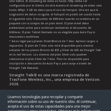
otro tráfico. El streaming de video es hasta 720p (debe ser
configurado por el cliente, de otra manera el streaming de video será
hasta 480p). 5 GB de datos para el uso de hotspot. Una vez que la
asignación de datos se agote, el hotspot no podrá ser usado hasta
el siguiente ciclo. Descuento de $40/mes cuando se combina en un
paquete con la compra de un plan móvil. El plan móvil debe
permanecer activo para continuar recibiendo el descuento de
$40/mes. El plan Tablet Ilimitado no es elegible para Auto Pay ni
descuentos multilínea.
^ Aviso legal para planes Silver/Bronze de 7 días: Aplican cargos e
impuestos. El plan de 7 días solo está disponible para clientes
actuales de los planes Bronze de $35 y Silver de $45 de Straight Talk
en la red Verizon. Los clientes del plan Silver solo pueden
seleccionar el plan Silver de 7 días. Plan no disponible para
inscripción o descuento de Auto Pay o para canje a través de
Straight Talk Rewards.
Straight Talk® es una marca registrada de
TracFone Wireless, Inc., una empresa de Verizon.
2026
.
Usamos tecnologías para recopilar y compartir
información sobre su uso de nuestro sitio. Al continuar,
acepta el uso de estas capacidades para una mejor
experiencia y otros propósitos. Obtenga más información