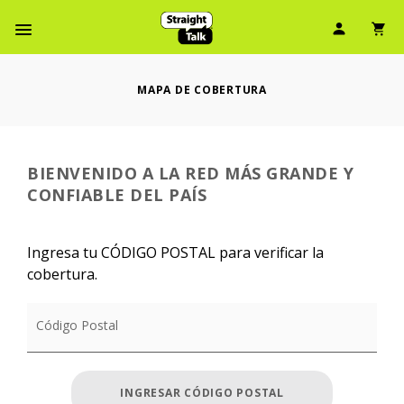
Skip
Ícono d
Ic
To
Menú de barra de navegación
Main
Content
MAPA DE COBERTURA
BIENVENIDO A LA RED MÁS GRANDE Y
CONFIABLE DEL PAÍS
Ingresa tu CÓDIGO POSTAL para verificar la
cobertura.
Código Postal
INGRESAR CÓDIGO POSTAL