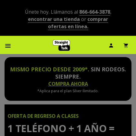
Únete hoy. Llámanos al
866-664-3878
,
encontrar una tienda
or
comprar
ofertas en línea.
Ícono de
Ic
Menú de barra de navegación
MISMO PRECIO DESDE 2009*.
SIN RODEOS.
SIEMPRE.
COMPRA AHORA
*Aplica para el plan Silver Ilimitado.
OFERTA DE REGRESO A CLASES
1 TELÉFONO + 1 AÑO =