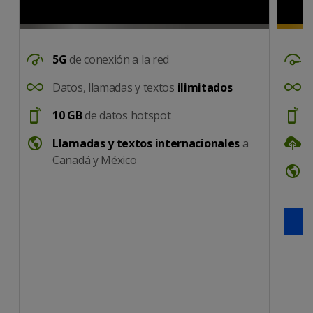
DataSpeed
DataS
5G
de conexión a la red
UnlimitedDataTalkText
Unlimi
Datos, llamadas y textos
ilimitados
Hotspot
Hotsp
10 GB
de datos hotspot
International calling
CloudS
Llamadas y textos internacionales
a
Canadá y México
Interna