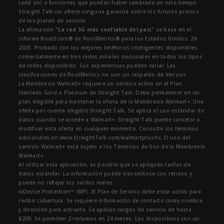
(add on) o funciones que puedan haber cambiado en este tiempo.
Straight Talk no ofrece ninguna garantía sobre los futuros precios
de los planes de servicio.
La afirmación
"La red 5G más confiable del país"
se basa en el
informe RootScore® de RootMetrics® para los Estados Unidos: 2H
2025. Probado con los mejores teléfonos inteligentes disponibles
comercialmente en tres redes móviles nacionales en todos los tipos
de redes disponibles. Sus experiencias pueden variar. Las
clasificaciones de RootMetrics no son un respaldo de Verizon.
La Membresía Walmart+ requiere un servicio activo en el Plan
Ilimitado Gold o Platinum de Straight Talk. Debe permanecer en un
plan elegible para mantener la oferta de la Membresía Walmart+. Una
oferta por cuenta elegible Straight Talk. Se aplica el uso estándar de
datos cuando se accede a Walmart+. Straight Talk puede cancelar o
modificar esta oferta en cualquier momento. Consulte los términos
adicionales en www.StraightTalk.com/walmartplus/tc. El uso del
servicio Walmart+ está sujeto a los Términos de Uso de la Membresía
Walmart+.
Al utilizar esta aplicación, es posible que se apliquen tarifas de
datos estándar. La información puede transmitirse con retraso y
puede no reflejar los saldos reales.
ŧŧDevice Protection™ (MP): El Plan de Servicio debe estar activo para
recibir cobertura. Se requiere información de contacto como nombre
y dirección para activarlo. Se aplican cargos de servicio de hasta
$200. Se permiten 2 reclamos en 24 meses. Los dispositivos con un