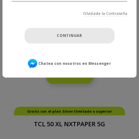
Olvidaste la Contraseña
$
599.99
$
349.99
Tan bajo como
14.58
/mes más impuestos y cargos
para clientes que califiquen con
Chatea con nosotros en Messenger
VER DETALLES
Gratis con el plan Silver Ilimitado o superior
TCL 50 XL NXTPAPER 5G