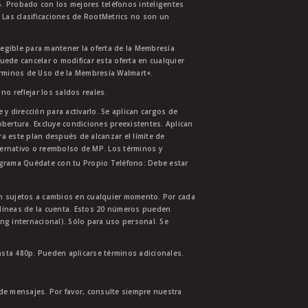
. Probado con los mejores teléfonos inteligentes
 Las clasificaciones de RootMetrics no son un
legible para mantener la oferta de la Membresía
uede cancelar o modificar esta oferta en cualquier
érminos de Uso de la Membresía Walmart+.
no reflejar los saldos reales.
 y dirección para activarlo. Se aplican cargos de
bertura. Excluye condiciones preexistentes. Aplican
ra este plan después de alcanzar el límite de
ternativo o reembolso de MP. Los términos y
ograma Quédate con tu Propio Teléfono: Debe estar
tán sujetos a cambios en cualquier momento. Por cada
s líneas de la cuenta. Estos 20 números pueden
ing internacional). Sólo para uso personal. Se
asta 480p. Pueden aplicarse términos adicionales.
 de mensajes. Por favor, consulte siempre nuestra