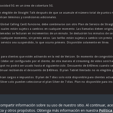
apacidad 5G en un área de cobertura 5G.
 elegible de Straight Talk después de que se acumule el número total de puntos 
plican términos y condiciones adicionales.
lobal Calling Card) funcione, debe combinarse con otro Plan de Servicio de Straight
 cuales están sujetos a cambios en cualquier momento. Las llamadas deben originar
lamadas se facturan en incrementos de un minuto. Se deducirán los minutos de servi
 cualquier momento, sin previo aviso. Las tarifas están sujetas a cambio sin previo 
 servicio sea suspendido, lo que ocurra primero. Disponible solamente en línea.
e para clientes que estén activando en la red de Verizon. En momento de congest
p (debe ser configurado por el cliente, de otra manera el streaming de video será h
tspot no podrá ser usado hasta el siguiente ciclo. Descuento de $40/mes cuando 
tinuar recibiendo el descuento de $40/mes. El plan Tablet Ilimitado no es elegible 
lican cargos e impuestos. El plan de 7 días solo está disponible para clientes actu
n Silver solo pueden seleccionar el plan Silver de 7 días. Plan no disponible para i
da de TracFone Wireless, Inc., una empresa de Verizon.
202
ompartir información sobre su uso de nuestro sitio. Al continuar, ace
cia y otros propósitos. Obtenga más información en nuestra
Política