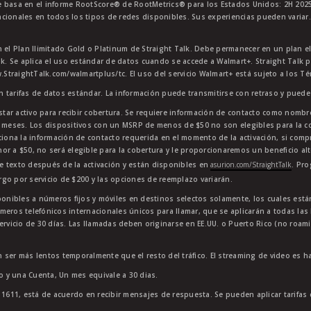
 basa en el informe RootScore® de RootMetrics® para los Estados Unidos: 2H 2025
cionales en todos los tipos de redes disponibles. Sus experiencias pueden variar.
n el Plan Ilimitado Gold o Platinum de Straight Talk. Debe permanecer en un plan e
lk. Se aplica el uso estándar de datos cuando se accede a Walmart+. Straight Talk p
StraightTalk.com/walmartplus/tc. El uso del servicio Walmart+ está sujeto a los T
en tarifas de datos estándar. La información puede transmitirse con retraso y puede 
star activo para recibir cobertura. Se requiere información de contacto como nombre
4 meses. Los dispositivos con un MSRP de menos de $50 no son elegibles para la co
ciona la información de contacto requerida en el momento de la activación, si comp
or a $50, no será elegible para la cobertura y le proporcionaremos un beneficio al
e texto después de la activación y están disponibles en
asurion.com/StraightTalk
. Pr
go por servicio de $200 y las opciones de reemplazo variarán.
sponibles a números fijos y móviles en destinos selectos solamente, los cuales es
meros telefónicos internacionales únicos para llamar, que se aplicarán a todas la
ervicio de 30 días. Las llamadas deben originarse en EE.UU. o Puerto Rico (no roam
 ser más lentos temporalmente que el resto del tráfico. El streaming de video es h
to y una Cuenta, Un mes equivale a 30 dias.
11611, está de acuerdo en recibir mensajes de respuesta. Se pueden aplicar tarifas