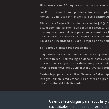
†El acceso a la red 5G requiere un dispositivo con c
Los Puntos Rewards solo pueden aplicarse a un plan
monetario y no pueden transferirse a otro cliente. A
§Para que la Tarjeta Global de Llamadas de $10 ($10 G
está disponible solamente en destinos selectos, los
roaming internacional. Solo para uso personal. Las l
internacional. Las tarifas están sujetas a cambios en
180 días de inactividad o 30 días después de que su
ST Tablet Unlimited Plan Disclaimer:
Requiere un dispositivo compatible. Solo disponibl
que otro tráfico. El streaming de video es hasta 720
Una vez que la asignación de datos se agote, el ho
móvil. El plan móvil debe permanecer activo para con
^ Aviso legal para planes Silver/Bronze de 7 días: Ap
Straight Talk en la red Verizon. Los clientes del pla
través de Straight Talk Rewards.
Straight Talk® es una marca registra
Usamos tecnologías para recopilar y c
capacidades para una mejor experien