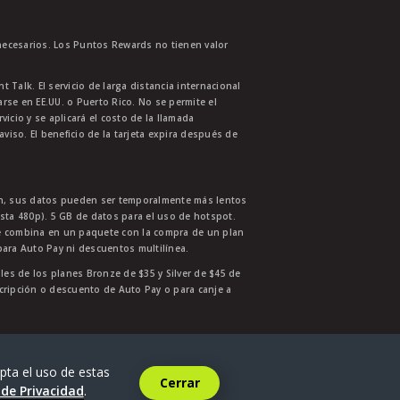
necesarios. Los Puntos Rewards no tienen valor
 Talk. El servicio de larga distancia internacional
se en EE.UU. o Puerto Rico. No se permite el
cio y se aplicará el costo de la llamada
aviso. El beneficio de la tarjeta expira después de
ión, sus datos pueden ser temporalmente más lentos
asta 480p). 5 GB de datos para el uso de hotspot.
se combina en un paquete con la compra de un plan
para Auto Pay ni descuentos multilínea.
ales de los planes Bronze de $35 y Silver de $45 de
nscripción o descuento de Auto Pay o para canje a
6
.
pta el uso de estas
Cerrar
 de Privacidad
.