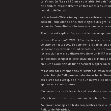
La afirmación
"La red 5G más confiable del país"
se
disponibles comercialmente en tres redes móviles na
respaldo de Verizon.
La Membresía Walmart+ requiere un servicio activo e
Walmart+. Una oferta por cuenta elegible Straight Ta
momento. Consulte los términos adicionales en www.
Al utilizar esta aplicación, es posible que se apliqu
ŧŧDevice Protection™ (MP): El Plan de Servicio debe e
servicio de hasta $200. Se permiten 2 reclamos en 2
limitaciones y exclusiones adicionales. Si no propor
reclamaciones o si su dispositivo tiene un MSRP men
condiciones completos se le enviarán por mensaje d
en buena condición de funcionamiento, aplica un car
** Las llamadas internacionales ilimitadas están di
cuenta Straight Talk puedes seleccionar hasta 20 nú
cambiarse cada vez que se inicie un nuevo ciclo de s
aplican otras condiciones.
*En momentos de tráfico en la red, sus datos pueden
∞Para la inscripción necesitará una Tarjeta de Credi
∆Al enviar mensajes de texto con palabras clave al 6
Política de Privacidad.