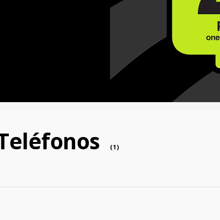
 Teléfonos
phonesim
(
1
)
 cent