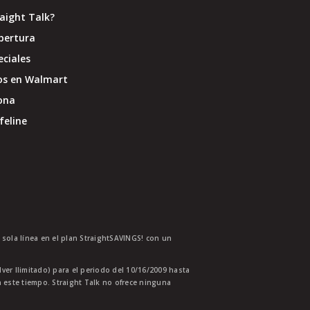
raight Talk?
bertura
eciales
os en Walmart
ona
feline
a sola línea en el plan StraightSAVINGS! con un
lver Ilimitado) para el periodo del 10/16/2009 hasta
 este tiempo. Straight Talk no ofrece ninguna