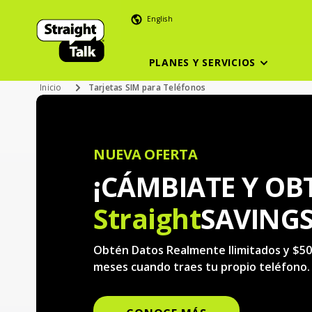
English
PLANES Y SERVICIOS
Inicio
Tarjetas SIM para Teléfonos
NUEVA OFERTA
¡CÁMBIATE Y OB
Straight
SAVINGS
Obtén Datos Realmente Ilimitados y $50
meses cuando traes tu propio teléfono