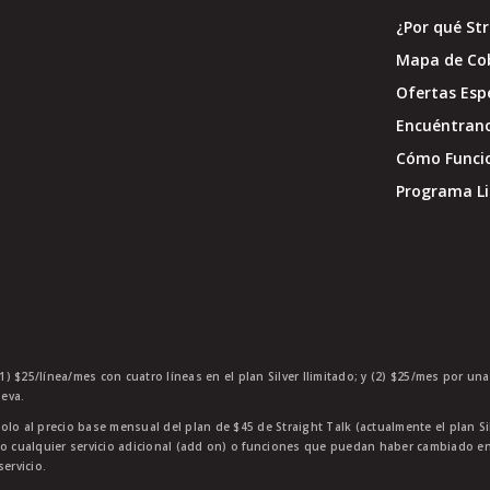
¿Por qué St
Mapa de Co
Ofertas Esp
Encuéntran
Cómo Funci
Programa Li
1) $25/línea/mes con cuatro líneas en el plan Silver Ilimitado; y (2) $25/mes por un
eva.
olo al precio base mensual del plan de $45 de Straight Talk (actualmente el plan Si
 o cualquier servicio adicional (add on) o funciones que puedan haber cambiado en
ervicio.