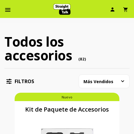
Ícono d
Ic
Menú de barra de navegación
Todos los
Todos los accesorios (82 accessory )
accesorios
accessory
(
82
)
FILTROS
Más Vendidos
Nuevo
Kit de Paquete de Accesorios