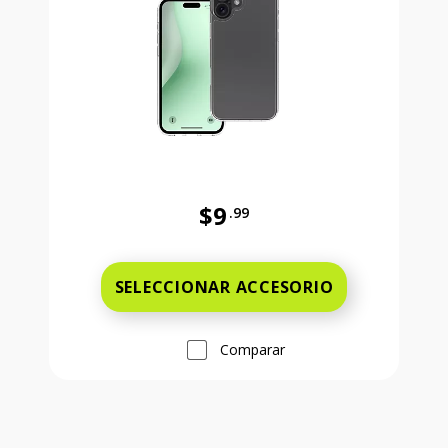
$9
.99
Antes el precio era 9 dollars and 
SELECCIONAR ACCESORIO
Comparar