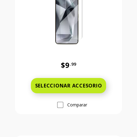
$9
.99
Antes el precio era 9 dollars and 
SELECCIONAR ACCESORIO
Comparar