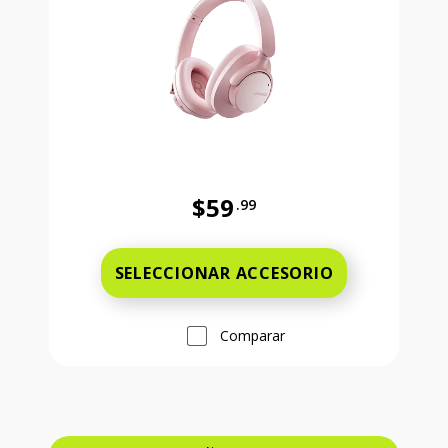
$59
.99
Precio completo es 59 dollars and 
SELECCIONAR ACCESORIO
Comparar