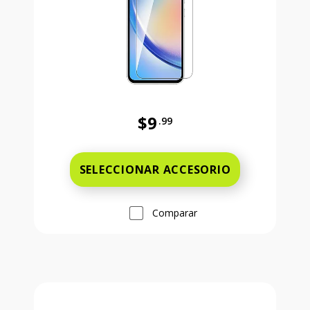
$9
.99
Antes el precio era 9 dollars and 
SELECCIONAR ACCESORIO
Comparar