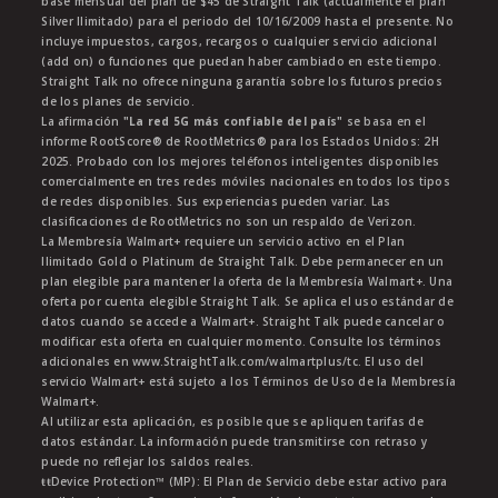
base mensual del plan de $45 de Straight Talk (actualmente el plan
Silver Ilimitado) para el periodo del 10/16/2009 hasta el presente. No
incluye impuestos, cargos, recargos o cualquier servicio adicional
(add on) o funciones que puedan haber cambiado en este tiempo.
Straight Talk no ofrece ninguna garantía sobre los futuros precios
de los planes de servicio.
La afirmación
"La red 5G más confiable del país"
se basa en el
informe RootScore® de RootMetrics® para los Estados Unidos: 2H
2025. Probado con los mejores teléfonos inteligentes disponibles
comercialmente en tres redes móviles nacionales en todos los tipos
de redes disponibles. Sus experiencias pueden variar. Las
clasificaciones de RootMetrics no son un respaldo de Verizon.
La Membresía Walmart+ requiere un servicio activo en el Plan
Ilimitado Gold o Platinum de Straight Talk. Debe permanecer en un
plan elegible para mantener la oferta de la Membresía Walmart+. Una
oferta por cuenta elegible Straight Talk. Se aplica el uso estándar de
datos cuando se accede a Walmart+. Straight Talk puede cancelar o
modificar esta oferta en cualquier momento. Consulte los términos
adicionales en www.StraightTalk.com/walmartplus/tc. El uso del
servicio Walmart+ está sujeto a los Términos de Uso de la Membresía
Walmart+.
Al utilizar esta aplicación, es posible que se apliquen tarifas de
datos estándar. La información puede transmitirse con retraso y
puede no reflejar los saldos reales.
ŧŧDevice Protection™ (MP): El Plan de Servicio debe estar activo para