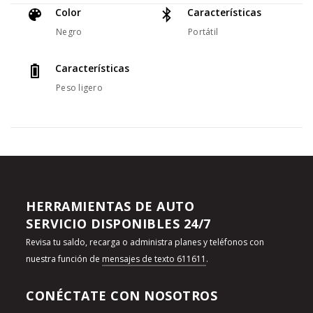
Color
Características
Negro
Portátil
Características
Peso ligero
HERRAMIENTAS DE AUTO
SERVICIO DISPONIBLES 24/7
Revisa tu saldo, recarga o administra planes y teléfonos con
nuestra función de
mensajes de texto 611611
.
CONÉCTATE CON NOSOTROS