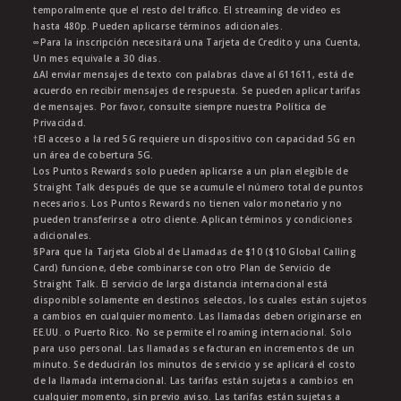
temporalmente que el resto del tráfico. El streaming de video es
hasta 480p. Pueden aplicarse términos adicionales.
∞Para la inscripción necesitará una Tarjeta de Credito y una Cuenta,
Un mes equivale a 30 dias.
∆Al enviar mensajes de texto con palabras clave al 611611, está de
acuerdo en recibir mensajes de respuesta. Se pueden aplicar tarifas
de mensajes. Por favor, consulte siempre nuestra Política de
Privacidad.
†El acceso a la red 5G requiere un dispositivo con capacidad 5G en
un área de cobertura 5G.
Los Puntos Rewards solo pueden aplicarse a un plan elegible de
Straight Talk después de que se acumule el número total de puntos
necesarios. Los Puntos Rewards no tienen valor monetario y no
pueden transferirse a otro cliente. Aplican términos y condiciones
adicionales.
§Para que la Tarjeta Global de Llamadas de $10 ($10 Global Calling
Card) funcione, debe combinarse con otro Plan de Servicio de
Straight Talk. El servicio de larga distancia internacional está
disponible solamente en destinos selectos, los cuales están sujetos
a cambios en cualquier momento. Las llamadas deben originarse en
EE.UU. o Puerto Rico. No se permite el roaming internacional. Solo
para uso personal. Las llamadas se facturan en incrementos de un
minuto. Se deducirán los minutos de servicio y se aplicará el costo
de la llamada internacional. Las tarifas están sujetas a cambios en
cualquier momento, sin previo aviso. Las tarifas están sujetas a