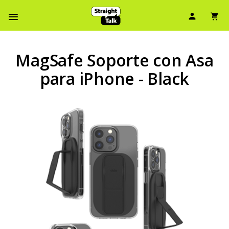
Ícono d
Ic
Menú de barra de navegación
MagSafe Soporte con Asa
para iPhone - Black