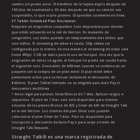
cambio sin previo aviso. El beneficio de la tarjeta expira después de
180 días de inactividad o 30 días después de que su servicio sea
suspendido, lo que ocurra primero. Disponible solamente en línea.
ST Tablet Unlimited Plan Disclaimer:
Requiere un dispositivo compatible. Solo disponible para clientes
que estén activando en la red de Verizon. En momento de
congestión, sus datos pueden ser temporalmente más lentos que
otro tráfico. El streaming de video es hasta 720p (debe ser
configurado por el cliente, de otra manera el streaming de video será
hasta 480p). 5 GB de datos para el uso de hotspot. Una vez que la
asignación de datos se agote, el hotspot no podrá ser usado hasta
el siguiente ciclo. Descuento de $40/mes cuando se combina en un
paquete con la compra de un plan móvil. El plan móvil debe
permanecer activo para continuar recibiendo el descuento de
$40/mes. El plan Tablet Ilimitado no es elegible para Auto Pay ni
descuentos multilínea.
^ Aviso legal para planes Silver/Bronze de 7 días: Aplican cargos e
impuestos. El plan de 7 días solo está disponible para clientes
actuales de los planes Bronze de $35 y Silver de $45 de Straight Talk
en la red Verizon. Los clientes del plan Silver solo pueden
seleccionar el plan Silver de 7 días. Plan no disponible para
inscripción o descuento de Auto Pay o para canje a través de
Straight Talk Rewards.
Straight Talk® es una marca registrada de