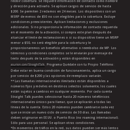
recibir cobertura. Se requiere información de contacto como nombre
y dirección para activarlo. Se aplican cargos de servicio de hasta
$200. Se permiten 2 reclamos en 24 meses. Los dispositivos con un
MSRP de menos de $50 no son elegibles para la cobertura. Excluye
condiciones preexistentes. Aplican limitaciones y exclusiones
adicionales. Si no proporciona la información de contacto requerida
en el momento de la activación, si compra este plan después de
alcanzar el límite de reclamaciones o si su dispositivo tiene un MSRP
menor a $50, no será elegible para la cobertura y le
proporcionaremos un beneficio alternativo o reembolso de MP. Los
términos y condiciones completos se le enviarán por mensaje de
texto después de la activación y están disponibles en
asurion.com/StraightTalk
. Programa Quédate con tu Propio Teléfono:
Debe estar en buena condición de funcionamiento, aplica un cargo
por servicio de $200 y las opciones de reemplazo variarán.
** Las llamadas internacionales ilimitadas están disponibles a
números fijos y móviles en destinos selectos solamente, los cuales
están sujetos a cambios en cualquier momento. Por cada cuenta
Straight Talk puedes seleccionar hasta 20 números telefónicos
internacionales únicos para llamar, que se aplicarán a todas las
líneas de la cuenta. Estos 20 números pueden cambiarse cada vez
que se inicie un nuevo ciclo de servicio de 30 días. Las llamadas
deben originarse en EE.UU. o Puerto Rico (no roaming internacional).
Sólo para uso personal. Se aplican otras condiciones.
*En momentos de tráfico en la red, sus datos pueden ser más lentos