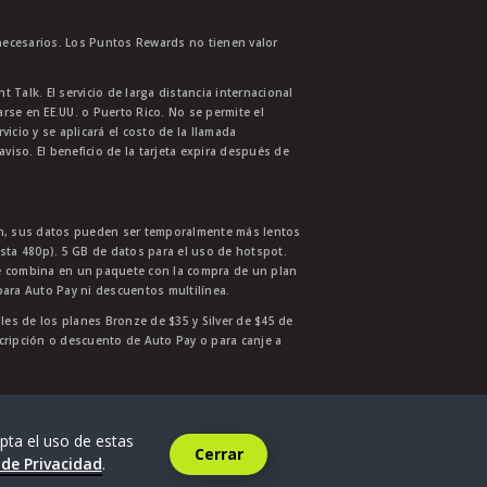
necesarios. Los Puntos Rewards no tienen valor
 Talk. El servicio de larga distancia internacional
se en EE.UU. o Puerto Rico. No se permite el
cio y se aplicará el costo de la llamada
aviso. El beneficio de la tarjeta expira después de
ión, sus datos pueden ser temporalmente más lentos
asta 480p). 5 GB de datos para el uso de hotspot.
se combina en un paquete con la compra de un plan
para Auto Pay ni descuentos multilínea.
ales de los planes Bronze de $35 y Silver de $45 de
nscripción o descuento de Auto Pay o para canje a
6
.
pta el uso de estas
Cerrar
 de Privacidad
.