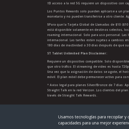
†El acceso a la red 5G requiere un dispositivo con c
Los Puntos Rewards solo pueden aplicarse a un plan
monetario y no pueden transferirse a otro cliente. A
§Para que la Tarjeta Global de Llamadas de $10 ($10 G
está disponible solamente en destinos selectos, los
roaming internacional. Solo para uso personal. Las l
internacional. Las tarifas están sujetas a cambios en
180 días de inactividad o 30 días después de que su
ST Tablet Unlimited Plan Disclaimer:
Requiere un dispositivo compatible. Solo disponibl
que otro tráfico. El streaming de video es hasta 720
Una vez que la asignación de datos se agote, el ho
móvil. El plan móvil debe permanecer activo para con
^ Aviso legal para planes Silver/Bronze de 7 días: Ap
Straight Talk en la red Verizon. Los clientes del pla
través de Straight Talk Rewards.
Straight Talk® es una marca registra
Usamos tecnologías para recopilar y c
capacidades para una mejor experien