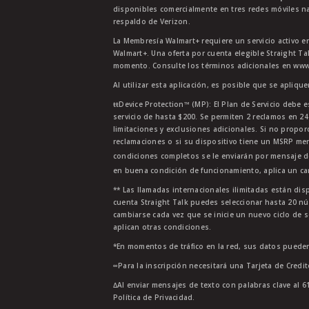
disponibles comercialmente en tres redes móviles na
respaldo de Verizon.
La Membresía Walmart+ requiere un servicio activo e
Walmart+. Una oferta por cuenta elegible Straight Ta
momento. Consulte los términos adicionales en www.
Al utilizar esta aplicación, es posible que se apliqu
ŧŧDevice Protection™ (MP): El Plan de Servicio debe e
servicio de hasta $200. Se permiten 2 reclamos en 2
limitaciones y exclusiones adicionales. Si no propor
reclamaciones o si su dispositivo tiene un MSRP men
condiciones completos se le enviarán por mensaje d
en buena condición de funcionamiento, aplica un car
** Las llamadas internacionales ilimitadas están di
cuenta Straight Talk puedes seleccionar hasta 20 nú
cambiarse cada vez que se inicie un nuevo ciclo de s
aplican otras condiciones.
*En momentos de tráfico en la red, sus datos pueden
∞Para la inscripción necesitará una Tarjeta de Credi
∆Al enviar mensajes de texto con palabras clave al 6
Política de Privacidad.