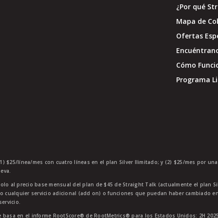
¿Por qué St
Mapa de Co
Ofertas Esp
Encuéntran
Cómo Funci
Programa Li
1) $25/línea/mes con cuatro líneas en el plan Silver Ilimitado; y (2) $25/mes por un
eva.
olo al precio base mensual del plan de $45 de Straight Talk (actualmente el plan Si
 o cualquier servicio adicional (add on) o funciones que puedan haber cambiado en
ervicio.
 basa en el informe RootScore® de RootMetrics® para los Estados Unidos: 2H 2025