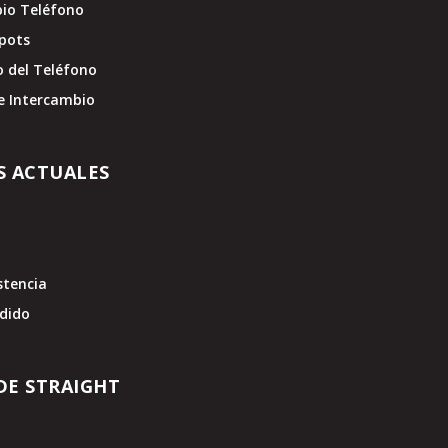
pio Teléfono
pots
o del Teléfono
e Intercambio
S ACTUALES
stencia
edido
DE STRAIGHT