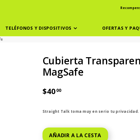
Recompen
TELÉFONOS Y DISPOSITIVOS
OFERTAS Y PAQ
fe
Cubierta Transparen
MagSafe
$40
00
El precio es dollar 40 and 00 cent
Straight Talk toma muy en serio tu privacidad
AÑADIR A LA CESTA