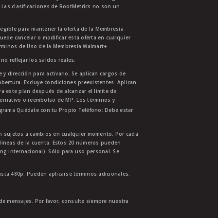
 Las clasificaciones de RootMetrics no son un
legible para mantener la oferta de la Membresía
uede cancelar o modificar esta oferta en cualquier
érminos de Uso de la Membresía Walmart+.
no reflejar los saldos reales.
 y dirección para activarlo. Se aplican cargos de
bertura. Excluye condiciones preexistentes. Aplican
ra este plan después de alcanzar el límite de
ternativo o reembolso de MP. Los términos y
ograma Quédate con tu Propio Teléfono: Debe estar
tán sujetos a cambios en cualquier momento. Por cada
s líneas de la cuenta. Estos 20 números pueden
ing internacional). Sólo para uso personal. Se
asta 480p. Pueden aplicarse términos adicionales.
 de mensajes. Por favor, consulte siempre nuestra