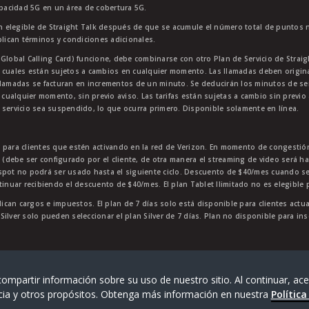
apacidad 5G en un área de cobertura 5G.
 elegible de Straight Talk después de que se acumule el número total de puntos 
plican términos y condiciones adicionales.
lobal Calling Card) funcione, debe combinarse con otro Plan de Servicio de Straight
 cuales están sujetos a cambios en cualquier momento. Las llamadas deben originar
lamadas se facturan en incrementos de un minuto. Se deducirán los minutos de servi
 cualquier momento, sin previo aviso. Las tarifas están sujetas a cambio sin previo 
 servicio sea suspendido, lo que ocurra primero. Disponible solamente en línea.
e para clientes que estén activando en la red de Verizon. En momento de congest
p (debe ser configurado por el cliente, de otra manera el streaming de video será h
tspot no podrá ser usado hasta el siguiente ciclo. Descuento de $40/mes cuando 
tinuar recibiendo el descuento de $40/mes. El plan Tablet Ilimitado no es elegible 
lican cargos e impuestos. El plan de 7 días solo está disponible para clientes actu
n Silver solo pueden seleccionar el plan Silver de 7 días. Plan no disponible para i
da de TracFone Wireless, Inc., una empresa de Verizon.
202
ompartir información sobre su uso de nuestro sitio. Al continuar, ace
cia y otros propósitos. Obtenga más información en nuestra
Política