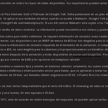
cionales en todos los tipos de redes disponibles. Sus experiencias pueden variar.
n el Plan Ilimitado Gold o Platinum de Straight Talk. Debe permanecer en un plan e
lk. Se aplica el uso estándar de datos cuando se accede a Walmart+. Straight Talk p
StraightTalk.com/walmartplus/tc. El uso del servicio Walmart+ está sujeto a los T
en tarifas de datos estándar. La información puede transmitirse con retraso y puede 
star activo para recibir cobertura. Se requiere información de contacto como nombre
4 meses. Los dispositivos con un MSRP de menos de $50 no son elegibles para la co
ciona la información de contacto requerida en el momento de la activación, si comp
or a $50, no será elegible para la cobertura y le proporcionaremos un beneficio al
e texto después de la activación y están disponibles en
asurion.com/StraightTalk
. Pr
go por servicio de $200 y las opciones de reemplazo variarán.
sponibles a números fijos y móviles en destinos selectos solamente, los cuales es
meros telefónicos internacionales únicos para llamar, que se aplicarán a todas la
ervicio de 30 días. Las llamadas deben originarse en EE.UU. o Puerto Rico (no roam
 ser más lentos temporalmente que el resto del tráfico. El streaming de video es h
to y una Cuenta, Un mes equivale a 30 dias.
11611, está de acuerdo en recibir mensajes de respuesta. Se pueden aplicar tarifas