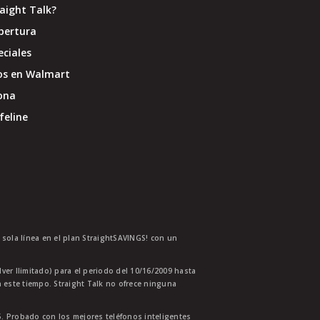
raight Talk?
bertura
eciales
os en Walmart
ona
feline
a sola línea en el plan StraightSAVINGS! con un
lver Ilimitado) para el periodo del 10/16/2009 hasta
 este tiempo. Straight Talk no ofrece ninguna
. Probado con los mejores teléfonos inteligentes