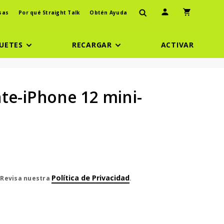
Ícono de usuario
Icono de carr
sas
Por qué Straight Talk
Obtén Ayuda
UETES
RECARGAR
ACTIVAR
te-iPhone 12 mini-
Política de Privacidad
. Revisa nuestra
.