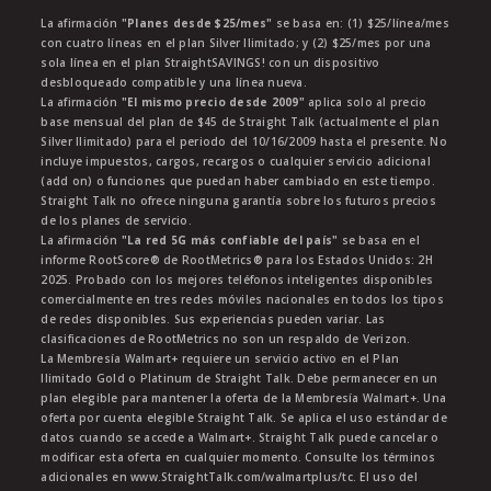
La afirmación
"Planes desde $25/mes"
se basa en: (1) $25/línea/mes
con cuatro líneas en el plan Silver Ilimitado; y (2) $25/mes por una
sola línea en el plan StraightSAVINGS! con un dispositivo
desbloqueado compatible y una línea nueva.
La afirmación
"El mismo precio desde 2009"
aplica solo al precio
base mensual del plan de $45 de Straight Talk (actualmente el plan
Silver Ilimitado) para el periodo del 10/16/2009 hasta el presente. No
incluye impuestos, cargos, recargos o cualquier servicio adicional
(add on) o funciones que puedan haber cambiado en este tiempo.
Straight Talk no ofrece ninguna garantía sobre los futuros precios
de los planes de servicio.
La afirmación
"La red 5G más confiable del país"
se basa en el
informe RootScore® de RootMetrics® para los Estados Unidos: 2H
2025. Probado con los mejores teléfonos inteligentes disponibles
comercialmente en tres redes móviles nacionales en todos los tipos
de redes disponibles. Sus experiencias pueden variar. Las
clasificaciones de RootMetrics no son un respaldo de Verizon.
La Membresía Walmart+ requiere un servicio activo en el Plan
Ilimitado Gold o Platinum de Straight Talk. Debe permanecer en un
plan elegible para mantener la oferta de la Membresía Walmart+. Una
oferta por cuenta elegible Straight Talk. Se aplica el uso estándar de
datos cuando se accede a Walmart+. Straight Talk puede cancelar o
modificar esta oferta en cualquier momento. Consulte los términos
adicionales en www.StraightTalk.com/walmartplus/tc. El uso del