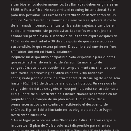
a cambios en cualquier momento. Las llamadas deben originarse en
EE.UU. o Puerto Rico. No se permite el roaming internacional. Solo
para uso personal. Las llamadas se facturan en incrementos de un
minuto. Se deducirán los minutos de servicio y se aplicará el costo
de la llamada internacional. Las tarifas están sujetas a cambios en
cualquier momento, sin previo aviso. Las tarifas están sujetas a
cambio sin previo aviso. El beneficio de la tarjeta expira después de
180 días de inactividad o 30 días después de que su servicio sea
suspendido, lo que ocurra primero. Disponible solamente en línea.
ST Tablet Unlimited Plan Disclaimer:
Requiere un dispositivo compatible. Solo disponible para clientes
que estén activando en la red de Verizon. En momento de
congestión, sus datos pueden ser temporalmente más lentos que
otro tráfico. El streaming de video es hasta 720p (debe ser
configurado por el cliente, de otra manera el streaming de video será
hasta 480p). 5 GB de datos para el uso de hotspot. Una vez que la
asignación de datos se agote, el hotspot no podrá ser usado hasta
el siguiente ciclo. Descuento de $40/mes cuando se combina en un
paquete con la compra de un plan móvil. El plan móvil debe
permanecer activo para continuar recibiendo el descuento de
$40/mes. El plan Tablet Ilimitado no es elegible para Auto Pay ni
descuentos multilínea.
^ Aviso legal para planes Silver/Bronze de 7 días: Aplican cargos e
impuestos. El plan de 7 días solo está disponible para clientes
actuales de los planes Bronze de $35 y Silver de $45 de Straight Talk