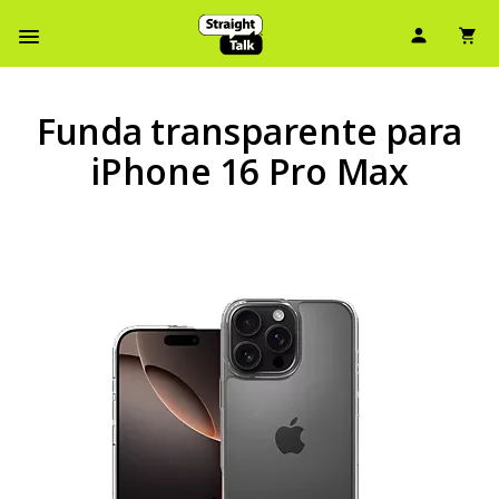
Ícono d
Ic
Menú de barra de navegación
Funda transparente para
iPhone 16 Pro Max