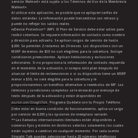
servicio Walmart+ está sujeto a los Términos de Uso de la Membresía
Walmart+.
Al utilizar esta aplicación, es posible que se apliquen tarifas de
datos estándar. La información puede transmitirse con retraso y
puede no reflejar los saldos reales.
ŧŧDevice Protection™ (MP): El Plan de Servicio debe estar activo para
recibir cobertura. Se requiere información de contacto como nombre
y dirección para activarlo. Se aplican cargos de servicio de hasta
$200. Se permiten 2 reclamos en 24 meses. Los dispositivos con un
MSRP de menos de $50 no son elegibles para la cobertura. Excluye
condiciones preexistentes. Aplican limitaciones y exclusiones
adicionales. Si no proporciona la información de contacto requerida
en el momento de la activación, si compra este plan después de
alcanzar el límite de reclamaciones o si su dispositivo tiene un MSRP
menor a $50, no será elegible para la cobertura y le
proporcionaremos un beneficio alternativo o reembolso de MP. Los
términos y condiciones completos se le enviarán por mensaje de
texto después de la activación y están disponibles en
asurion.com/StraightTalk
. Programa Quédate con tu Propio Teléfono:
Debe estar en buena condición de funcionamiento, aplica un cargo
por servicio de $200 y las opciones de reemplazo variarán.
** Las llamadas internacionales ilimitadas están disponibles a
números fijos y móviles en destinos selectos solamente, los cuales
están sujetos a cambios en cualquier momento. Por cada cuenta
Straight Talk puedes seleccionar hasta 20 números telefónicos