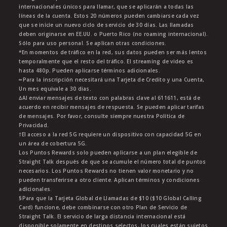
internacionales únicos para llamar, que se aplicarán a todas las
líneas de la cuenta. Estos 20 números pueden cambiarse cada vez
que se inicie un nuevo ciclo de servicio de 30 días. Las llamadas
deben originarse en EE.UU. o Puerto Rico (no roaming internacional).
Sólo para uso personal. Se aplican otras condiciones.
*En momentos de tráfico en la red, sus datos pueden ser más lentos
temporalmente que el resto del tráfico. El streaming de video es
hasta 480p. Pueden aplicarse términos adicionales.
∞Para la inscripción necesitará una Tarjeta de Credito y una Cuenta,
Un mes equivale a 30 dias.
∆Al enviar mensajes de texto con palabras clave al 611611, está de
acuerdo en recibir mensajes de respuesta. Se pueden aplicar tarifas
de mensajes. Por favor, consulte siempre nuestra Política de
Privacidad.
†El acceso a la red 5G requiere un dispositivo con capacidad 5G en
un área de cobertura 5G.
Los Puntos Rewards solo pueden aplicarse a un plan elegible de
Straight Talk después de que se acumule el número total de puntos
necesarios. Los Puntos Rewards no tienen valor monetario y no
pueden transferirse a otro cliente. Aplican términos y condiciones
adicionales.
§Para que la Tarjeta Global de Llamadas de $10 ($10 Global Calling
Card) funcione, debe combinarse con otro Plan de Servicio de
Straight Talk. El servicio de larga distancia internacional está
disponible solamente en destinos selectos, los cuales están sujetos