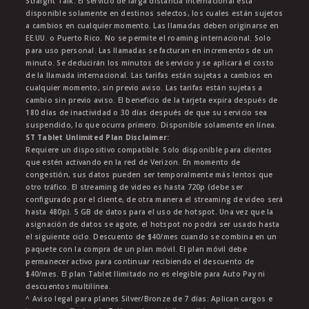
Straight Talk. El servicio de larga distancia internacional está
disponible solamente en destinos selectos, los cuales están sujetos
a cambios en cualquier momento. Las llamadas deben originarse en
EE.UU. o Puerto Rico. No se permite el roaming internacional. Solo
para uso personal. Las llamadas se facturan en incrementos de un
minuto. Se deducirán los minutos de servicio y se aplicará el costo
de la llamada internacional. Las tarifas están sujetas a cambios en
cualquier momento, sin previo aviso. Las tarifas están sujetas a
cambio sin previo aviso. El beneficio de la tarjeta expira después de
180 días de inactividad o 30 días después de que su servicio sea
suspendido, lo que ocurra primero. Disponible solamente en línea.
ST Tablet Unlimited Plan Disclaimer:
Requiere un dispositivo compatible. Solo disponible para clientes
que estén activando en la red de Verizon. En momento de
congestión, sus datos pueden ser temporalmente más lentos que
otro tráfico. El streaming de video es hasta 720p (debe ser
configurado por el cliente, de otra manera el streaming de video será
hasta 480p). 5 GB de datos para el uso de hotspot. Una vez que la
asignación de datos se agote, el hotspot no podrá ser usado hasta
el siguiente ciclo. Descuento de $40/mes cuando se combina en un
paquete con la compra de un plan móvil. El plan móvil debe
permanecer activo para continuar recibiendo el descuento de
$40/mes. El plan Tablet Ilimitado no es elegible para Auto Pay ni
descuentos multilínea.
^ Aviso legal para planes Silver/Bronze de 7 días: Aplican cargos e