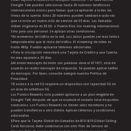
Straight Talk puedes seleccionar hasta 20 números telefónicos
internacionales únicos para llamar, que se aplicarán a todas las
líneas de la cuenta. Estos 20 números pueden cambiarse cada vez
que se inicie un nuevo ciclo de servicio de 30 días. Las llamadas
deben originarse en EE.UU. o Puerto Rico (no roaming internacional).
Sólo para uso personal. Se aplican otras condiciones.
*En momentos de tráfico en la red, sus datos pueden ser más lentos
temporalmente que el resto del tráfico. El streaming de video es
hasta 480p. Pueden aplicarse términos adicionales.
∞Para la inscripción necesitará una Tarjeta de Credito y una Cuenta,
Un mes equivale a 30 dias.
∆Al enviar mensajes de texto con palabras clave al 611611, está de
acuerdo en recibir mensajes de respuesta. Se pueden aplicar tarifas
de mensajes. Por favor, consulte siempre nuestra Política de
Privacidad.
†El acceso a la red 5G requiere un dispositivo con capacidad 5G en
un área de cobertura 5G.
Los Puntos Rewards solo pueden aplicarse a un plan elegible de
Straight Talk después de que se acumule el número total de puntos
necesarios. Los Puntos Rewards no tienen valor monetario y no
pueden transferirse a otro cliente. Aplican términos y condiciones
adicionales.
§Para que la Tarjeta Global de Llamadas de $10 ($10 Global Calling
Card) funcione, debe combinarse con otro Plan de Servicio de