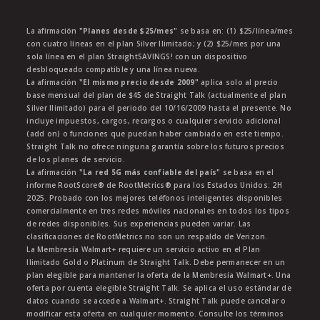
La afirmación
"Planes desde $25/mes"
se basa en: (1) $25/línea/mes
con cuatro líneas en el plan Silver Ilimitado; y (2) $25/mes por una
sola línea en el plan StraightSAVINGS! con un dispositivo
desbloqueado compatible y una línea nueva.
La afirmación
"El mismo precio desde 2009"
aplica solo al precio
base mensual del plan de $45 de Straight Talk (actualmente el plan
Silver Ilimitado) para el periodo del 10/16/2009 hasta el presente. No
incluye impuestos, cargos, recargos o cualquier servicio adicional
(add on) o funciones que puedan haber cambiado en este tiempo.
Straight Talk no ofrece ninguna garantía sobre los futuros precios
de los planes de servicio.
La afirmación
"La red 5G más confiable del país"
se basa en el
informe RootScore® de RootMetrics® para los Estados Unidos: 2H
2025. Probado con los mejores teléfonos inteligentes disponibles
comercialmente en tres redes móviles nacionales en todos los tipos
de redes disponibles. Sus experiencias pueden variar. Las
clasificaciones de RootMetrics no son un respaldo de Verizon.
La Membresía Walmart+ requiere un servicio activo en el Plan
Ilimitado Gold o Platinum de Straight Talk. Debe permanecer en un
plan elegible para mantener la oferta de la Membresía Walmart+. Una
oferta por cuenta elegible Straight Talk. Se aplica el uso estándar de
datos cuando se accede a Walmart+. Straight Talk puede cancelar o
modificar esta oferta en cualquier momento. Consulte los términos