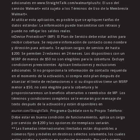
adicionales en www.StraightTalk.com/walmartplus/tc. El uso del
servicio Walmart+ está sujeto a los Términos de Uso de la Membresía
Walmart+.
Al utilizar esta aplicación, es posible que se apliquen tarifas de
datos estándar. La información puede transmitirse con retraso y
puede no reflejar los saldos reales.
ŧŧDevice Protection™ (MP): El Plan de Servicio debe estar activo para
recibir cobertura. Se requiere información de contacto como nombre
y dirección para activarlo. Se aplican cargos de servicio de hasta
$200. Se permiten 2 reclamos en 24 meses. Los dispositivos con un
MSRP de menos de $50 no son elegibles para la cobertura. Excluye
condiciones preexistentes. Aplican limitaciones y exclusiones
adicionales. Si no proporciona la información de contacto requerida
en el momento de la activación, si compra este plan después de
alcanzar el límite de reclamaciones o si su dispositivo tiene un MSRP
menor a $50, no será elegible para la cobertura y le
proporcionaremos un beneficio alternativo o reembolso de MP. Los
términos y condiciones completos se le enviarán por mensaje de
texto después de la activación y están disponibles en
asurion.com/StraightTalk
. Programa Quédate con tu Propio Teléfono:
Debe estar en buena condición de funcionamiento, aplica un cargo
por servicio de $200 y las opciones de reemplazo variarán.
** Las llamadas internacionales ilimitadas están disponibles a
números fijos y móviles en destinos selectos solamente, los cuales
están sujetos a cambios en cualquier momento. Por cada cuenta