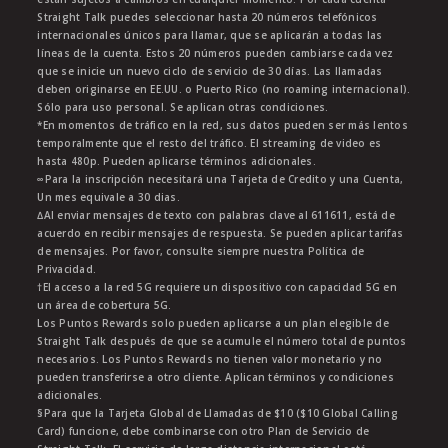
Straight Talk puedes seleccionar hasta 20 números telefónicos
internacionales únicos para llamar, que se aplicarán a todas las
líneas de la cuenta. Estos 20 números pueden cambiarse cada vez
que se inicie un nuevo ciclo de servicio de 30 días. Las llamadas
deben originarse en EE.UU. o Puerto Rico (no roaming internacional).
Sólo para uso personal. Se aplican otras condiciones.
*En momentos de tráfico en la red, sus datos pueden ser más lentos
temporalmente que el resto del tráfico. El streaming de video es
hasta 480p. Pueden aplicarse términos adicionales.
∞Para la inscripción necesitará una Tarjeta de Credito y una Cuenta,
Un mes equivale a 30 dias.
∆Al enviar mensajes de texto con palabras clave al 611611, está de
acuerdo en recibir mensajes de respuesta. Se pueden aplicar tarifas
de mensajes. Por favor, consulte siempre nuestra Política de
Privacidad.
†El acceso a la red 5G requiere un dispositivo con capacidad 5G en
un área de cobertura 5G.
Los Puntos Rewards solo pueden aplicarse a un plan elegible de
Straight Talk después de que se acumule el número total de puntos
necesarios. Los Puntos Rewards no tienen valor monetario y no
pueden transferirse a otro cliente. Aplican términos y condiciones
adicionales.
§Para que la Tarjeta Global de Llamadas de $10 ($10 Global Calling
Card) funcione, debe combinarse con otro Plan de Servicio de