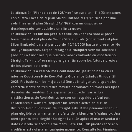
La afirmación
"Planes desde $25/mes"
se basa en: (1) $25/línea/mes
con cuatro líneas en el plan Silver Ilimitado; y (2) $25/mes por una
sola línea en el plan StraightSAVINGS! con un dispositivo
desbloqueado compatible y una línea nueva.
La afirmación
"El mismo precio desde 2009"
aplica solo al precio
base mensual del plan de $45 de Straight Talk (actualmente el plan
Silver Ilimitado) para el periodo del 10/16/2009 hasta el presente. No
incluye impuestos, cargos, recargos o cualquier servicio adicional
(add on) o funciones que puedan haber cambiado en este tiempo.
Straight Talk no ofrece ninguna garantía sobre los futuros precios
de los planes de servicio.
La afirmación
"La red 5G más confiable del país"
se basa en el
informe RootScore® de RootMetrics® para los Estados Unidos: 2H
2025. Probado con los mejores teléfonos inteligentes disponibles
comercialmente en tres redes móviles nacionales en todos los tipos
de redes disponibles. Sus experiencias pueden variar. Las
clasificaciones de RootMetrics no son un respaldo de Verizon.
La Membresía Walmart+ requiere un servicio activo en el Plan
Ilimitado Gold o Platinum de Straight Talk. Debe permanecer en un
plan elegible para mantener la oferta de la Membresía Walmart+. Una
oferta por cuenta elegible Straight Talk. Se aplica el uso estándar de
datos cuando se accede a Walmart+. Straight Talk puede cancelar o
modificar esta oferta en cualquier momento. Consulte los términos