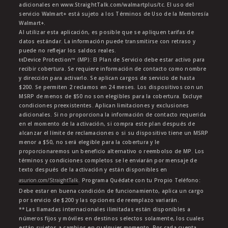
adicionales en www.StraightTalk.com/walmartplus/tc. El uso del
servicio Walmart+ está sujeto a los Términos de Uso de la Membresía
Walmart+.
Al utilizar esta aplicación, es posible que se apliquen tarifas de
datos estándar. La información puede transmitirse con retraso y
puede no reflejar los saldos reales.
ŧŧDevice Protection™ (MP): El Plan de Servicio debe estar activo para
recibir cobertura. Se requiere información de contacto como nombre
y dirección para activarlo. Se aplican cargos de servicio de hasta
$200. Se permiten 2 reclamos en 24 meses. Los dispositivos con un
MSRP de menos de $50 no son elegibles para la cobertura. Excluye
condiciones preexistentes. Aplican limitaciones y exclusiones
adicionales. Si no proporciona la información de contacto requerida
en el momento de la activación, si compra este plan después de
alcanzar el límite de reclamaciones o si su dispositivo tiene un MSRP
menor a $50, no será elegible para la cobertura y le
proporcionaremos un beneficio alternativo o reembolso de MP. Los
términos y condiciones completos se le enviarán por mensaje de
texto después de la activación y están disponibles en
asurion.com/StraightTalk
. Programa Quédate con tu Propio Teléfono:
Debe estar en buena condición de funcionamiento, aplica un cargo
por servicio de $200 y las opciones de reemplazo variarán.
** Las llamadas internacionales ilimitadas están disponibles a
números fijos y móviles en destinos selectos solamente, los cuales
están sujetos a cambios en cualquier momento. Por cada cuenta