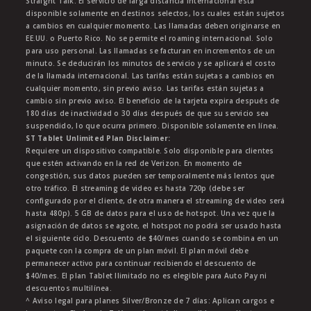
Straight Talk. El servicio de larga distancia internacional está
disponible solamente en destinos selectos, los cuales están sujetos
a cambios en cualquier momento. Las llamadas deben originarse en
EE.UU. o Puerto Rico. No se permite el roaming internacional. Solo
para uso personal. Las llamadas se facturan en incrementos de un
minuto. Se deducirán los minutos de servicio y se aplicará el costo
de la llamada internacional. Las tarifas están sujetas a cambios en
cualquier momento, sin previo aviso. Las tarifas están sujetas a
cambio sin previo aviso. El beneficio de la tarjeta expira después de
180 días de inactividad o 30 días después de que su servicio sea
suspendido, lo que ocurra primero. Disponible solamente en línea.
ST Tablet Unlimited Plan Disclaimer:
Requiere un dispositivo compatible. Solo disponible para clientes
que estén activando en la red de Verizon. En momento de
congestión, sus datos pueden ser temporalmente más lentos que
otro tráfico. El streaming de video es hasta 720p (debe ser
configurado por el cliente, de otra manera el streaming de video será
hasta 480p). 5 GB de datos para el uso de hotspot. Una vez que la
asignación de datos se agote, el hotspot no podrá ser usado hasta
el siguiente ciclo. Descuento de $40/mes cuando se combina en un
paquete con la compra de un plan móvil. El plan móvil debe
permanecer activo para continuar recibiendo el descuento de
$40/mes. El plan Tablet Ilimitado no es elegible para Auto Pay ni
descuentos multilínea.
^ Aviso legal para planes Silver/Bronze de 7 días: Aplican cargos e