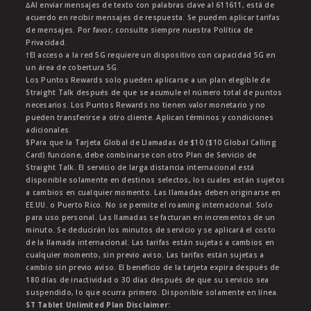
∆Al enviar mensajes de texto con palabras clave al 611611, está de
acuerdo en recibir mensajes de respuesta. Se pueden aplicar tarifas
de mensajes. Por favor, consulte siempre nuestra Política de
Privacidad.
†El acceso a la red 5G requiere un dispositivo con capacidad 5G en
un área de cobertura 5G.
Los Puntos Rewards solo pueden aplicarse a un plan elegible de
Straight Talk después de que se acumule el número total de puntos
necesarios. Los Puntos Rewards no tienen valor monetario y no
pueden transferirse a otro cliente. Aplican términos y condiciones
adicionales.
§Para que la Tarjeta Global de Llamadas de $10 ($10 Global Calling
Card) funcione, debe combinarse con otro Plan de Servicio de
Straight Talk. El servicio de larga distancia internacional está
disponible solamente en destinos selectos, los cuales están sujetos
a cambios en cualquier momento. Las llamadas deben originarse en
EE.UU. o Puerto Rico. No se permite el roaming internacional. Solo
para uso personal. Las llamadas se facturan en incrementos de un
minuto. Se deducirán los minutos de servicio y se aplicará el costo
de la llamada internacional. Las tarifas están sujetas a cambios en
cualquier momento, sin previo aviso. Las tarifas están sujetas a
cambio sin previo aviso. El beneficio de la tarjeta expira después de
180 días de inactividad o 30 días después de que su servicio sea
suspendido, lo que ocurra primero. Disponible solamente en línea.
ST Tablet Unlimited Plan Disclaimer: