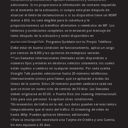
adicionales. Si no proporciona la información de contacto requerida
en el momento de la activación, si compra este plan después de
alcanzar el límite de reclamaciones o si su dispositivo tiene un MSRP
menor a $50, no será elegible para la cobertura y le
proporcionaremos un beneficio alternativo o reembolso de MP. Los
términos y condiciones completos se le enviarán por mensaje de
texto después de la activación y están disponibles en
asurion.com/StraightTalk
. Programa Quédate con tu Propio Teléfono:
Debe estar en buena condición de funcionamiento, aplica un cargo
por servicio de $200 y las opciones de reemplazo variarán.
** Las llamadas internacionales ilimitadas están disponibles a
números fijos y móviles en destinos selectos solamente, los cuales
están sujetos a cambios en cualquier momento. Por cada cuenta
Straight Talk puedes seleccionar hasta 20 números telefónicos
internacionales únicos para llamar, que se aplicarán a todas las
líneas de la cuenta. Estos 20 números pueden cambiarse cada vez
que se inicie un nuevo ciclo de servicio de 30 días. Las llamadas
deben originarse en EE.UU. o Puerto Rico (no roaming internacional).
Sólo para uso personal. Se aplican otras condiciones.
*En momentos de tráfico en la red, sus datos pueden ser más lentos
temporalmente que el resto del tráfico. El streaming de video es
hasta 480p. Pueden aplicarse términos adicionales.
∞Para la inscripción necesitará una Tarjeta de Credito y una Cuenta,
Un mes equivale a 30 dias.