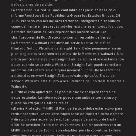
de los planes de servicio.
La afirmación
"La red 5G más confiable del país"
se basa en el
informe RootScore® de RootMetrics® para los Estados Unidos: 2H
2025. Probado con los mejores teléfonos inteligentes disponibles
comercialmente en tres redes móviles nacionales en todos los tipos
de redes disponibles. Sus experiencias pueden variar. Las
clasificaciones de RootMetrics no son un respaldo de Verizon.
La Membresía Walmart+ requiere un servicio activo en el Plan
Ilimitado Gold o Platinum de Straight Talk. Debe permanecer en un
plan elegible para mantener la oferta de la Membresía Walmart+. Una
oferta por cuenta elegible Straight Talk. Se aplica el uso estándar de
datos cuando se accede a Walmart+. Straight Talk puede cancelar o
modificar esta oferta en cualquier momento. Consulte los términos
adicionales en www.StraightTalk.com/walmartplus/tc. El uso del
servicio Walmart+ está sujeto a los Términos de Uso de la Membresía
Walmart+.
Al utilizar esta aplicación, es posible que se apliquen tarifas de
datos estándar. La información puede transmitirse con retraso y
puede no reflejar los saldos reales.
ŧŧDevice Protection™ (MP): El Plan de Servicio debe estar activo para
recibir cobertura. Se requiere información de contacto como nombre
y dirección para activarlo. Se aplican cargos de servicio de hasta
$200. Se permiten 2 reclamos en 24 meses. Los dispositivos con un
MSRP de menos de $50 no son elegibles para la cobertura. Excluye
condiciones preexistentes. Aplican limitaciones y exclusiones