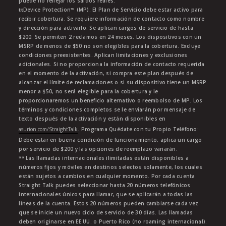
puede no reflejar los saldos reales.
ŧŧDevice Protection™ (MP): El Plan de Servicio debe estar activo para
recibir cobertura. Se requiere información de contacto como nombre
y dirección para activarlo. Se aplican cargos de servicio de hasta
$200. Se permiten 2 reclamos en 24 meses. Los dispositivos con un
MSRP de menos de $50 no son elegibles para la cobertura. Excluye
condiciones preexistentes. Aplican limitaciones y exclusiones
adicionales. Si no proporciona la información de contacto requerida
en el momento de la activación, si compra este plan después de
alcanzar el límite de reclamaciones o si su dispositivo tiene un MSRP
menor a $50, no será elegible para la cobertura y le
proporcionaremos un beneficio alternativo o reembolso de MP. Los
términos y condiciones completos se le enviarán por mensaje de
texto después de la activación y están disponibles en
asurion.com/StraightTalk
. Programa Quédate con tu Propio Teléfono:
Debe estar en buena condición de funcionamiento, aplica un cargo
por servicio de $200 y las opciones de reemplazo variarán.
** Las llamadas internacionales ilimitadas están disponibles a
números fijos y móviles en destinos selectos solamente, los cuales
están sujetos a cambios en cualquier momento. Por cada cuenta
Straight Talk puedes seleccionar hasta 20 números telefónicos
internacionales únicos para llamar, que se aplicarán a todas las
líneas de la cuenta. Estos 20 números pueden cambiarse cada vez
que se inicie un nuevo ciclo de servicio de 30 días. Las llamadas
deben originarse en EE.UU. o Puerto Rico (no roaming internacional).