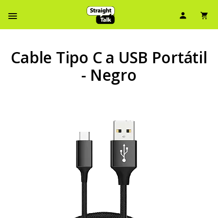
Ícono d
Ic
Menú de barra de navegación
Cable Tipo C a USB Portátil
- Negro