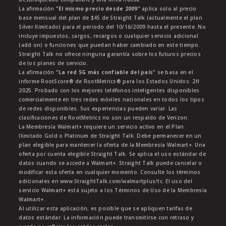
La afirmación
"El mismo precio desde 2009"
aplica solo al precio
base mensual del plan de $45 de Straight Talk (actualmente el plan
Silver Ilimitado) para el periodo del 10/16/2009 hasta el presente. No
incluye impuestos, cargos, recargos o cualquier servicio adicional
(add on) o funciones que puedan haber cambiado en este tiempo.
Straight Talk no ofrece ninguna garantía sobre los futuros precios
de los planes de servicio.
La afirmación
"La red 5G más confiable del país"
se basa en el
informe RootScore® de RootMetrics® para los Estados Unidos: 2H
2025. Probado con los mejores teléfonos inteligentes disponibles
comercialmente en tres redes móviles nacionales en todos los tipos
de redes disponibles. Sus experiencias pueden variar. Las
clasificaciones de RootMetrics no son un respaldo de Verizon.
La Membresía Walmart+ requiere un servicio activo en el Plan
Ilimitado Gold o Platinum de Straight Talk. Debe permanecer en un
plan elegible para mantener la oferta de la Membresía Walmart+. Una
oferta por cuenta elegible Straight Talk. Se aplica el uso estándar de
datos cuando se accede a Walmart+. Straight Talk puede cancelar o
modificar esta oferta en cualquier momento. Consulte los términos
adicionales en www.StraightTalk.com/walmartplus/tc. El uso del
servicio Walmart+ está sujeto a los Términos de Uso de la Membresía
Walmart+.
Al utilizar esta aplicación, es posible que se apliquen tarifas de
datos estándar. La información puede transmitirse con retraso y