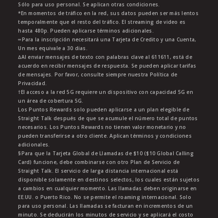
Sólo para uso personal. Se aplican otras condiciones.
*En momentos de tráfico en la red, sus datos pueden ser más lentos
temporalmente que el resto del tráfico. El streaming de video es
hasta 480p. Pueden aplicarse términos adicionales.
∞Para la inscripción necesitará una Tarjeta de Credito y una Cuenta,
Un mes equivale a 30 dias.
∆Al enviar mensajes de texto con palabras clave al 611611, está de
acuerdo en recibir mensajes de respuesta. Se pueden aplicar tarifas
de mensajes. Por favor, consulte siempre nuestra Política de
Privacidad.
†El acceso a la red 5G requiere un dispositivo con capacidad 5G en
un área de cobertura 5G.
Los Puntos Rewards solo pueden aplicarse a un plan elegible de
Straight Talk después de que se acumule el número total de puntos
necesarios. Los Puntos Rewards no tienen valor monetario y no
pueden transferirse a otro cliente. Aplican términos y condiciones
adicionales.
§Para que la Tarjeta Global de Llamadas de $10 ($10 Global Calling
Card) funcione, debe combinarse con otro Plan de Servicio de
Straight Talk. El servicio de larga distancia internacional está
disponible solamente en destinos selectos, los cuales están sujetos
a cambios en cualquier momento. Las llamadas deben originarse en
EE.UU. o Puerto Rico. No se permite el roaming internacional. Solo
para uso personal. Las llamadas se facturan en incrementos de un
minuto. Se deducirán los minutos de servicio y se aplicará el costo