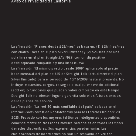
Aviso de Privacidad de California
La afirmación
"Planes desde $25/mes"
se basa en: (1) $25/línea/mes
con cuatro líneas en el plan Silver Ilimitado; y (2) $25/mes por una
sola línea en el plan StraightSAVINGS! con un dispositivo
desbloqueado compatible y una línea nueva.
La afirmación
"El mismo precio desde 2009"
aplica solo al precio
base mensual del plan de $45 de Straight Talk (actualmente el plan
Silver Ilimitado) para el periodo del 10/16/2009 hasta el presente. No
incluye impuestos, cargos, recargos o cualquier servicio adicional
(add on) o funciones que puedan haber cambiado en este tiempo.
Straight Talk no ofrece ninguna garantía sobre los futuros precios
de los planes de servicio.
La afirmación
"La red 5G más confiable del país"
se basa en el
informe RootScore® de RootMetrics® para los Estados Unidos: 2H
2025. Probado con los mejores teléfonos inteligentes disponibles
comercialmente en tres redes móviles nacionales en todos los tipos
de redes disponibles. Sus experiencias pueden variar. Las
clasificaciones de RootMetrics no son un respaldo de Verizon.