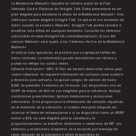
La Membresía Walmart+ requiere un servicio activo en el Plan
Ilimitado Gold o Platinum de Straight Talk. Debe permanecer en un
plan elegible para mantener la oferta de la Membresía Walmart+. Una
oferta por cuenta elegible Straight Talk. Se aplica el uso estándar de
datos cuando se accede a Walmart+. Straight Talk puede cancelar o
modificar esta oferta en cualquier momento. Consulte los términos
adicionales en www.StraightTalk.com/walmartplus/tc. El uso del
servicio Walmart+ está sujeto a los Términos de Uso de la Membresía
Walmart+.
Al utilizar esta aplicación, es posible que se apliquen tarifas de
datos estándar. La información puede transmitirse con retraso y
puede no reflejar los saldos reales.
ŧŧDevice Protection™ (MP): El Plan de Servicio debe estar activo para
recibir cobertura. Se requiere información de contacto como nombre
y dirección para activarlo. Se aplican cargos de servicio de hasta
$200. Se permiten 2 reclamos en 24 meses. Los dispositivos con un
MSRP de menos de $50 no son elegibles para la cobertura. Excluye
condiciones preexistentes. Aplican limitaciones y exclusiones
adicionales. Si no proporciona la información de contacto requerida
en el momento de la activación, si compra este plan después de
alcanzar el límite de reclamaciones o si su dispositivo tiene un MSRP
menor a $50, no será elegible para la cobertura y le
proporcionaremos un beneficio alternativo o reembolso de MP. Los
términos y condiciones completos se le enviarán por mensaje de
texto después de la activación y están disponibles en