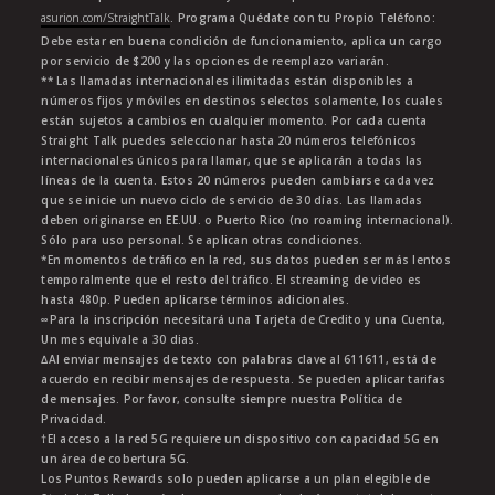
asurion.com/StraightTalk
. Programa Quédate con tu Propio Teléfono:
Debe estar en buena condición de funcionamiento, aplica un cargo
por servicio de $200 y las opciones de reemplazo variarán.
** Las llamadas internacionales ilimitadas están disponibles a
números fijos y móviles en destinos selectos solamente, los cuales
están sujetos a cambios en cualquier momento. Por cada cuenta
Straight Talk puedes seleccionar hasta 20 números telefónicos
internacionales únicos para llamar, que se aplicarán a todas las
líneas de la cuenta. Estos 20 números pueden cambiarse cada vez
que se inicie un nuevo ciclo de servicio de 30 días. Las llamadas
deben originarse en EE.UU. o Puerto Rico (no roaming internacional).
Sólo para uso personal. Se aplican otras condiciones.
*En momentos de tráfico en la red, sus datos pueden ser más lentos
temporalmente que el resto del tráfico. El streaming de video es
hasta 480p. Pueden aplicarse términos adicionales.
∞Para la inscripción necesitará una Tarjeta de Credito y una Cuenta,
Un mes equivale a 30 dias.
∆Al enviar mensajes de texto con palabras clave al 611611, está de
acuerdo en recibir mensajes de respuesta. Se pueden aplicar tarifas
de mensajes. Por favor, consulte siempre nuestra Política de
Privacidad.
†El acceso a la red 5G requiere un dispositivo con capacidad 5G en
un área de cobertura 5G.
Los Puntos Rewards solo pueden aplicarse a un plan elegible de