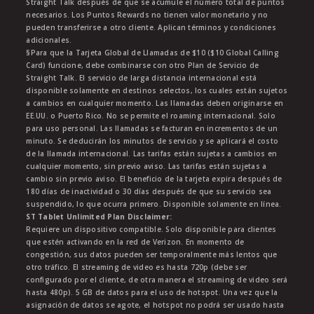
Straight Talk después de que se acumule el número total de puntos
necesarios. Los Puntos Rewards no tienen valor monetario y no
pueden transferirse a otro cliente. Aplican términos y condiciones
adicionales.
§Para que la Tarjeta Global de Llamadas de $10 ($10 Global Calling
Card) funcione, debe combinarse con otro Plan de Servicio de
Straight Talk. El servicio de larga distancia internacional está
disponible solamente en destinos selectos, los cuales están sujetos
a cambios en cualquier momento. Las llamadas deben originarse en
EE.UU. o Puerto Rico. No se permite el roaming internacional. Solo
para uso personal. Las llamadas se facturan en incrementos de un
minuto. Se deducirán los minutos de servicio y se aplicará el costo
de la llamada internacional. Las tarifas están sujetas a cambios en
cualquier momento, sin previo aviso. Las tarifas están sujetas a
cambio sin previo aviso. El beneficio de la tarjeta expira después de
180 días de inactividad o 30 días después de que su servicio sea
suspendido, lo que ocurra primero. Disponible solamente en línea.
ST Tablet Unlimited Plan Disclaimer:
Requiere un dispositivo compatible. Solo disponible para clientes
que estén activando en la red de Verizon. En momento de
congestión, sus datos pueden ser temporalmente más lentos que
otro tráfico. El streaming de video es hasta 720p (debe ser
configurado por el cliente, de otra manera el streaming de video será
hasta 480p). 5 GB de datos para el uso de hotspot. Una vez que la
asignación de datos se agote, el hotspot no podrá ser usado hasta