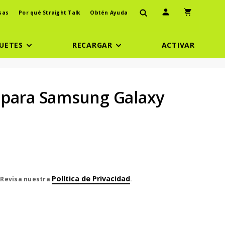
Ícono de usuario
Icono de carr
sas
Por qué Straight Talk
Obtén Ayuda
UETES
RECARGAR
ACTIVAR
 para Samsung Galaxy
Política de Privacidad
. Revisa nuestra
.