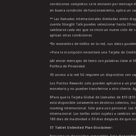
condiciones completos se le enviarán por mensaje d
en buena condición de funcionamiento, aplica un car
** Las llamadas internacionales ilimitadas están di
cuenta Straight Talk puedes seleccionar hasta 20 nú
cambiarse cada vez que se inicie un nuevo ciclo de s
aplican otras condiciones.
*En momentos de tráfico en la red, sus datos pueden
∞Para la inscripción necesitará una Tarjeta de Credi
∆Al enviar mensajes de texto con palabras clave al 6
Política de Privacidad.
†El acceso a la red 5G requiere un dispositivo con c
Los Puntos Rewards solo pueden aplicarse a un plan
monetario y no pueden transferirse a otro cliente. A
§Para que la Tarjeta Global de Llamadas de $10 ($10 G
está disponible solamente en destinos selectos, los
roaming internacional. Solo para uso personal. Las l
internacional. Las tarifas están sujetas a cambios en
180 días de inactividad o 30 días después de que su
ST Tablet Unlimited Plan Disclaimer: