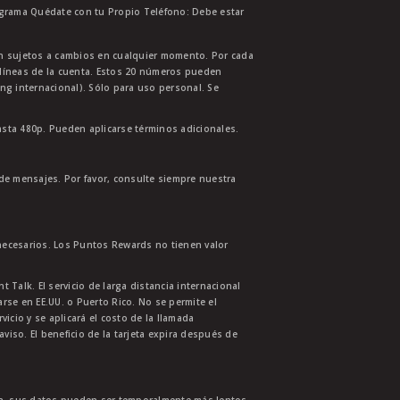
ograma Quédate con tu Propio Teléfono: Debe estar
tán sujetos a cambios en cualquier momento. Por cada
s líneas de la cuenta. Estos 20 números pueden
ing internacional). Sólo para uso personal. Se
asta 480p. Pueden aplicarse términos adicionales.
 de mensajes. Por favor, consulte siempre nuestra
necesarios. Los Puntos Rewards no tienen valor
 Talk. El servicio de larga distancia internacional
se en EE.UU. o Puerto Rico. No se permite el
cio y se aplicará el costo de la llamada
aviso. El beneficio de la tarjeta expira después de