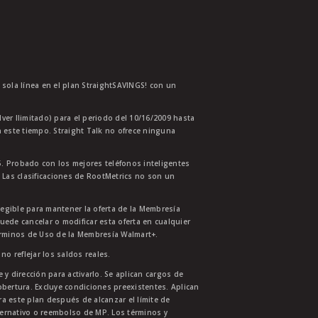
a sola línea en el plan StraightSAVINGS! con un
lver Ilimitado) para el periodo del 10/16/2009 hasta
 este tiempo. Straight Talk no ofrece ninguna
. Probado con los mejores teléfonos inteligentes
 Las clasificaciones de RootMetrics no son un
legible para mantener la oferta de la Membresía
uede cancelar o modificar esta oferta en cualquier
érminos de Uso de la Membresía Walmart+.
no reflejar los saldos reales.
 y dirección para activarlo. Se aplican cargos de
bertura. Excluye condiciones preexistentes. Aplican
ra este plan después de alcanzar el límite de
ternativo o reembolso de MP. Los términos y