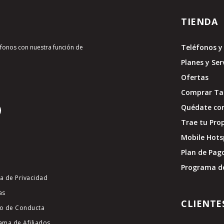
TIENDA
Teléfonos y 
léfonos con nuestra función de
Planes y Ser
Ofertas
Comprar Tar
Quédate con
Trae tu Pro
Mobile Hots
Plan de Pag
Programa d
ca de Privacidad
as
CLIENTE
o de Conducta
ama de Afiliados