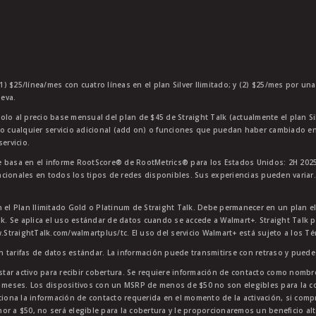
1) $25/línea/mes con cuatro líneas en el plan Silver Ilimitado; y (2) $25/mes por un
eva.
olo al precio base mensual del plan de $45 de Straight Talk (actualmente el plan Si
 o cualquier servicio adicional (add on) o funciones que puedan haber cambiado en
ervicio.
 basa en el informe RootScore® de RootMetrics® para los Estados Unidos: 2H 2025
cionales en todos los tipos de redes disponibles. Sus experiencias pueden variar.
n el Plan Ilimitado Gold o Platinum de Straight Talk. Debe permanecer en un plan e
lk. Se aplica el uso estándar de datos cuando se accede a Walmart+. Straight Talk p
StraightTalk.com/walmartplus/tc. El uso del servicio Walmart+ está sujeto a los T
en tarifas de datos estándar. La información puede transmitirse con retraso y puede 
star activo para recibir cobertura. Se requiere información de contacto como nombre
4 meses. Los dispositivos con un MSRP de menos de $50 no son elegibles para la co
ciona la información de contacto requerida en el momento de la activación, si comp
or a $50, no será elegible para la cobertura y le proporcionaremos un beneficio al