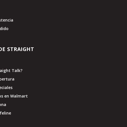
stencia
edido
DE STRAIGHT
raight Talk?
bertura
eciales
os en Walmart
ona
feline