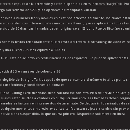
e texto después de la activación y están disponibles en
asurion.com/StraightTalk
. Pr
go por servicio de $200 y las opciones de reemplazo variarán.
sponibles a números fijos y móviles en destinos selectos solamente, los cuales es
meros telefónicos internacionales únicos para llamar, que se aplicarán a todas la
ervicio de 30 días. Las llamadas deben originarse en EE.UU. o Puerto Rico (no roam
 ser más lentos temporalmente que el resto del tráfico. El streaming de video es h
to y una Cuenta, Un mes equivale a 30 dias.
11611, está de acuerdo en recibir mensajes de respuesta. Se pueden aplicar tarifas
apacidad 5G en un área de cobertura 5G.
 elegible de Straight Talk después de que se acumule el número total de puntos 
plican términos y condiciones adicionales.
lobal Calling Card) funcione, debe combinarse con otro Plan de Servicio de Straight
 cuales están sujetos a cambios en cualquier momento. Las llamadas deben originar
lamadas se facturan en incrementos de un minuto. Se deducirán los minutos de servi
 cualquier momento, sin previo aviso. Las tarifas están sujetas a cambio sin previo 
 servicio sea suspendido, lo que ocurra primero. Disponible solamente en línea.