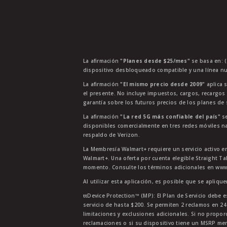
La afirmación
"Planes desde $25/mes"
se basa en: (
dispositivo desbloqueado compatible y una línea nu
La afirmación
"El mismo precio desde 2009"
aplica s
el presente. No incluye impuestos, cargos, recargos
garantía sobre los futuros precios de los planes de s
La afirmación
"La red 5G más confiable del país"
se
disponibles comercialmente en tres redes móviles na
respaldo de Verizon.
La Membresía Walmart+ requiere un servicio activo e
Walmart+. Una oferta por cuenta elegible Straight Ta
momento. Consulte los términos adicionales en www.
Al utilizar esta aplicación, es posible que se apliqu
ŧŧDevice Protection™ (MP): El Plan de Servicio debe e
servicio de hasta $200. Se permiten 2 reclamos en 2
limitaciones y exclusiones adicionales. Si no propor
reclamaciones o si su dispositivo tiene un MSRP men