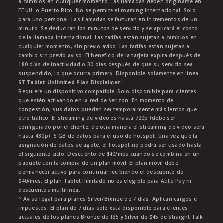
a cambios en cualquier momento. Las llamadas deben originarse en
EE.UU. o Puerto Rico. No se permite el roaming internacional. Solo
para uso personal. Las llamadas se facturan en incrementos de un
minuto. Se deducirán los minutos de servicio y se aplicará el costo
de la llamada internacional. Las tarifas están sujetas a cambios en
cualquier momento, sin previo aviso. Las tarifas están sujetas a
cambio sin previo aviso. El beneficio de la tarjeta expira después de
180 días de inactividad o 30 días después de que su servicio sea
suspendido, lo que ocurra primero. Disponible solamente en línea.
ST Tablet Unlimited Plan Disclaimer:
Requiere un dispositivo compatible. Solo disponible para clientes
que estén activando en la red de Verizon. En momento de
congestión, sus datos pueden ser temporalmente más lentos que
otro tráfico. El streaming de video es hasta 720p (debe ser
configurado por el cliente, de otra manera el streaming de video será
hasta 480p). 5 GB de datos para el uso de hotspot. Una vez que la
asignación de datos se agote, el hotspot no podrá ser usado hasta
el siguiente ciclo. Descuento de $40/mes cuando se combina en un
paquete con la compra de un plan móvil. El plan móvil debe
permanecer activo para continuar recibiendo el descuento de
$40/mes. El plan Tablet Ilimitado no es elegible para Auto Pay ni
descuentos multilínea.
^ Aviso legal para planes Silver/Bronze de 7 días: Aplican cargos e
impuestos. El plan de 7 días solo está disponible para clientes
actuales de los planes Bronze de $35 y Silver de $45 de Straight Talk