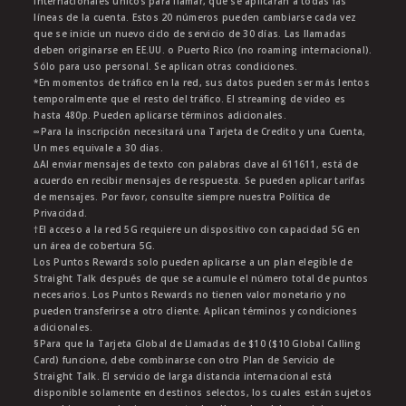
internacionales únicos para llamar, que se aplicarán a todas las
líneas de la cuenta. Estos 20 números pueden cambiarse cada vez
que se inicie un nuevo ciclo de servicio de 30 días. Las llamadas
deben originarse en EE.UU. o Puerto Rico (no roaming internacional).
Sólo para uso personal. Se aplican otras condiciones.
*En momentos de tráfico en la red, sus datos pueden ser más lentos
temporalmente que el resto del tráfico. El streaming de video es
hasta 480p. Pueden aplicarse términos adicionales.
∞Para la inscripción necesitará una Tarjeta de Credito y una Cuenta,
Un mes equivale a 30 dias.
∆Al enviar mensajes de texto con palabras clave al 611611, está de
acuerdo en recibir mensajes de respuesta. Se pueden aplicar tarifas
de mensajes. Por favor, consulte siempre nuestra Política de
Privacidad.
†El acceso a la red 5G requiere un dispositivo con capacidad 5G en
un área de cobertura 5G.
Los Puntos Rewards solo pueden aplicarse a un plan elegible de
Straight Talk después de que se acumule el número total de puntos
necesarios. Los Puntos Rewards no tienen valor monetario y no
pueden transferirse a otro cliente. Aplican términos y condiciones
adicionales.
§Para que la Tarjeta Global de Llamadas de $10 ($10 Global Calling
Card) funcione, debe combinarse con otro Plan de Servicio de
Straight Talk. El servicio de larga distancia internacional está
disponible solamente en destinos selectos, los cuales están sujetos