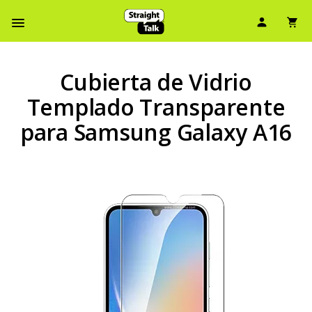
Ícono d
Ic
Menú de barra de navegación
Cubierta de Vidrio
Templado Transparente
para Samsung Galaxy A16