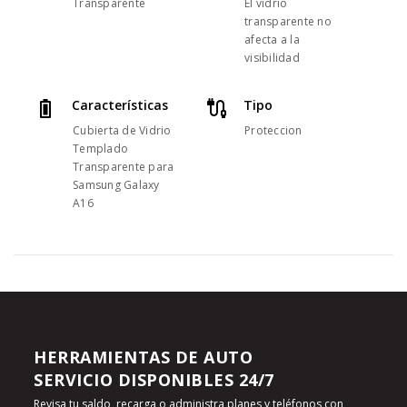
Transparente
El vidrio
transparente no
afecta a la
visibilidad
Características
Tipo
Cubierta de Vidrio
Proteccion
Templado
Transparente para
Samsung Galaxy
A16
HERRAMIENTAS DE AUTO
SERVICIO DISPONIBLES 24/7
Revisa tu saldo, recarga o administra planes y teléfonos con