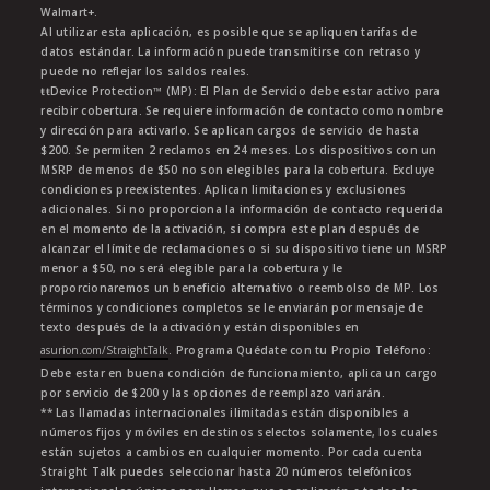
Walmart+.
Al utilizar esta aplicación, es posible que se apliquen tarifas de
datos estándar. La información puede transmitirse con retraso y
puede no reflejar los saldos reales.
ŧŧDevice Protection™ (MP): El Plan de Servicio debe estar activo para
recibir cobertura. Se requiere información de contacto como nombre
y dirección para activarlo. Se aplican cargos de servicio de hasta
$200. Se permiten 2 reclamos en 24 meses. Los dispositivos con un
MSRP de menos de $50 no son elegibles para la cobertura. Excluye
condiciones preexistentes. Aplican limitaciones y exclusiones
adicionales. Si no proporciona la información de contacto requerida
en el momento de la activación, si compra este plan después de
alcanzar el límite de reclamaciones o si su dispositivo tiene un MSRP
menor a $50, no será elegible para la cobertura y le
proporcionaremos un beneficio alternativo o reembolso de MP. Los
términos y condiciones completos se le enviarán por mensaje de
texto después de la activación y están disponibles en
asurion.com/StraightTalk
. Programa Quédate con tu Propio Teléfono:
Debe estar en buena condición de funcionamiento, aplica un cargo
por servicio de $200 y las opciones de reemplazo variarán.
** Las llamadas internacionales ilimitadas están disponibles a
números fijos y móviles en destinos selectos solamente, los cuales
están sujetos a cambios en cualquier momento. Por cada cuenta
Straight Talk puedes seleccionar hasta 20 números telefónicos