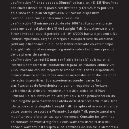
La afirmación
"Planes desde $25/mes"
se basa en: (1) $25/línea/mes
con cuatro líneas en el plan Silver Ilimitado; y (2) $25/mes por una
sola línea en el plan StraightSAVINGS! con un dispositivo
desbloqueado compatible y una línea nueva.
La afirmación
"El mismo precio desde 2009"
aplica solo al precio
base mensual del plan de $45 de Straight Talk (actualmente el plan
Silver Ilimitado) para el periodo del 10/16/2009 hasta el presente. No
incluye impuestos, cargos, recargos o cualquier servicio adicional
(add on) o funciones que puedan haber cambiado en este tiempo.
Straight Talk no ofrece ninguna garantía sobre los futuros precios
de los planes de servicio.
La afirmación
"La red 5G más confiable del país"
se basa en el
informe RootScore® de RootMetrics® para los Estados Unidos: 2H
2025. Probado con los mejores teléfonos inteligentes disponibles
comercialmente en tres redes móviles nacionales en todos los tipos
de redes disponibles. Sus experiencias pueden variar. Las
clasificaciones de RootMetrics no son un respaldo de Verizon.
La Membresía Walmart+ requiere un servicio activo en el Plan
Ilimitado Gold o Platinum de Straight Talk. Debe permanecer en un
plan elegible para mantener la oferta de la Membresía Walmart+. Una
oferta por cuenta elegible Straight Talk. Se aplica el uso estándar de
datos cuando se accede a Walmart+. Straight Talk puede cancelar o
modificar esta oferta en cualquier momento. Consulte los términos
adicionales en www.StraightTalk.com/walmartplus/tc. El uso del
servicio Walmart+ está sujeto a los Términos de Uso de la Membresía