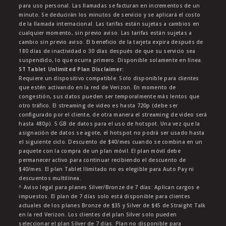
para uso personal. Las llamadas se facturan en incrementos de un
minuto. Se deducirán los minutos de servicio y se aplicará el costo
de la llamada internacional. Las tarifas están sujetas a cambios en
cualquier momento, sin previo aviso. Las tarifas están sujetas a
cambio sin previo aviso. El beneficio de la tarjeta expira después de
180 días de inactividad o 30 días después de que su servicio sea
suspendido, lo que ocurra primero. Disponible solamente en línea.
ST Tablet Unlimited Plan Disclaimer:
Requiere un dispositivo compatible. Solo disponible para clientes
que estén activando en la red de Verizon. En momento de
congestión, sus datos pueden ser temporalmente más lentos que
otro tráfico. El streaming de video es hasta 720p (debe ser
configurado por el cliente, de otra manera el streaming de video será
hasta 480p). 5 GB de datos para el uso de hotspot. Una vez que la
asignación de datos se agote, el hotspot no podrá ser usado hasta
el siguiente ciclo. Descuento de $40/mes cuando se combina en un
paquete con la compra de un plan móvil. El plan móvil debe
permanecer activo para continuar recibiendo el descuento de
$40/mes. El plan Tablet Ilimitado no es elegible para Auto Pay ni
descuentos multilínea.
^ Aviso legal para planes Silver/Bronze de 7 días: Aplican cargos e
impuestos. El plan de 7 días solo está disponible para clientes
actuales de los planes Bronze de $35 y Silver de $45 de Straight Talk
en la red Verizon. Los clientes del plan Silver solo pueden
seleccionar el plan Silver de 7 días. Plan no disponible para