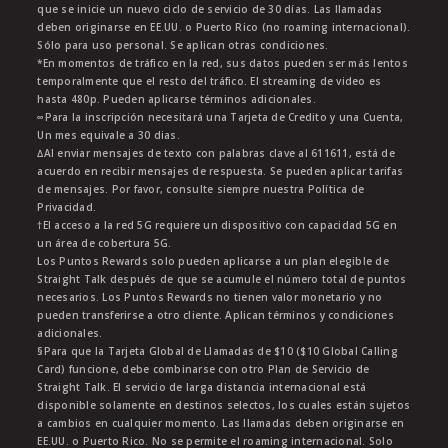
que se inicie un nuevo ciclo de servicio de 30 días. Las llamadas
deben originarse en EE.UU. o Puerto Rico (no roaming internacional).
Sólo para uso personal. Se aplican otras condiciones.
*En momentos de tráfico en la red, sus datos pueden ser más lentos
temporalmente que el resto del tráfico. El streaming de video es
hasta 480p. Pueden aplicarse términos adicionales.
∞Para la inscripción necesitará una Tarjeta de Credito y una Cuenta,
Un mes equivale a 30 dias.
∆Al enviar mensajes de texto con palabras clave al 611611, está de
acuerdo en recibir mensajes de respuesta. Se pueden aplicar tarifas
de mensajes. Por favor, consulte siempre nuestra Política de
Privacidad.
†El acceso a la red 5G requiere un dispositivo con capacidad 5G en
un área de cobertura 5G.
Los Puntos Rewards solo pueden aplicarse a un plan elegible de
Straight Talk después de que se acumule el número total de puntos
necesarios. Los Puntos Rewards no tienen valor monetario y no
pueden transferirse a otro cliente. Aplican términos y condiciones
adicionales.
§Para que la Tarjeta Global de Llamadas de $10 ($10 Global Calling
Card) funcione, debe combinarse con otro Plan de Servicio de
Straight Talk. El servicio de larga distancia internacional está
disponible solamente en destinos selectos, los cuales están sujetos
a cambios en cualquier momento. Las llamadas deben originarse en
EE.UU. o Puerto Rico. No se permite el roaming internacional. Solo