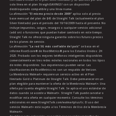
sola línea en el plan StraightSAVINGS! con un dispositivo
desbloqueado compatible y una línea nueva.
La afirmación
"El mismo precio desde 2009"
aplica solo al precio
base mensual del plan de $45 de Straight Talk (actualmente el plan
Silver Ilimitado) para el periodo del 10/16/2009 hasta el presente. No
incluye impuestos, cargos, recargos o cualquier servicio adicional
(add on) o funciones que puedan haber cambiado en este tiempo.
Straight Talk no ofrece ninguna garantía sobre los futuros precios
de los planes de servicio.
La afirmación
"La red 5G más confiable del país"
se basa en el
informe RootScore® de RootMetrics® para los Estados Unidos: 2H
2025. Probado con los mejores teléfonos inteligentes disponibles
comercialmente en tres redes móviles nacionales en todos los tipos
de redes disponibles. Sus experiencias pueden variar. Las
clasificaciones de RootMetrics no son un respaldo de Verizon.
La Membresía Walmart+ requiere un servicio activo en el Plan
Ilimitado Gold o Platinum de Straight Talk. Debe permanecer en un
plan elegible para mantener la oferta de la Membresía Walmart+. Una
oferta por cuenta elegible Straight Talk. Se aplica el uso estándar de
datos cuando se accede a Walmart+. Straight Talk puede cancelar o
modificar esta oferta en cualquier momento. Consulte los términos
adicionales en www.StraightTalk.com/walmartplus/tc. El uso del
servicio Walmart+ está sujeto a los Términos de Uso de la Membresía
Walmart+.