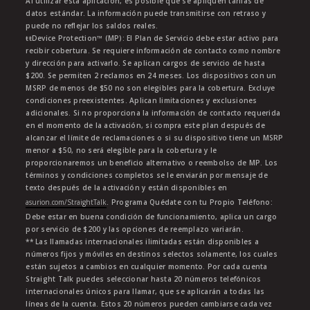
Al utilizar esta aplicación, es posible que se apliquen tarifas de
datos estándar. La información puede transmitirse con retraso y
puede no reflejar los saldos reales.
ŧŧDevice Protection™ (MP): El Plan de Servicio debe estar activo para
recibir cobertura. Se requiere información de contacto como nombre
y dirección para activarlo. Se aplican cargos de servicio de hasta
$200. Se permiten 2 reclamos en 24 meses. Los dispositivos con un
MSRP de menos de $50 no son elegibles para la cobertura. Excluye
condiciones preexistentes. Aplican limitaciones y exclusiones
adicionales. Si no proporciona la información de contacto requerida
en el momento de la activación, si compra este plan después de
alcanzar el límite de reclamaciones o si su dispositivo tiene un MSRP
menor a $50, no será elegible para la cobertura y le
proporcionaremos un beneficio alternativo o reembolso de MP. Los
términos y condiciones completos se le enviarán por mensaje de
texto después de la activación y están disponibles en
asurion.com/StraightTalk
. Programa Quédate con tu Propio Teléfono:
Debe estar en buena condición de funcionamiento, aplica un cargo
por servicio de $200 y las opciones de reemplazo variarán.
** Las llamadas internacionales ilimitadas están disponibles a
números fijos y móviles en destinos selectos solamente, los cuales
están sujetos a cambios en cualquier momento. Por cada cuenta
Straight Talk puedes seleccionar hasta 20 números telefónicos
internacionales únicos para llamar, que se aplicarán a todas las
líneas de la cuenta. Estos 20 números pueden cambiarse cada vez