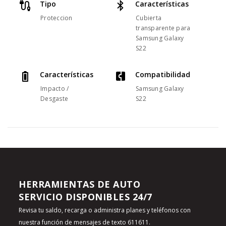
Tipo
Características
Proteccion
Cubierta
transparente para
Samsung Galaxy
S22
Características
Compatibilidad
Impacto /
Samsung Galaxy
Desgaste
S22
HERRAMIENTAS DE AUTO
SERVICIO DISPONIBLES 24/7
Revisa tu saldo, recarga o administra planes y teléfonos con
nuestra función de
mensajes de texto 611611
.