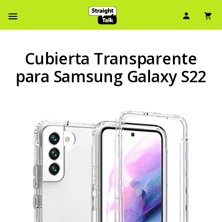
Ícono d
Ic
Menú de barra de navegación
Cubierta Transparente
para Samsung Galaxy S22