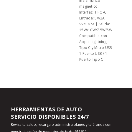
inalámbrico
magnético,
Interfaz: TIPO-C
Entrada: 5V/2A
9V/1.67A | Salida:
15W/10W/7.5W/5W
Compatible con
Apple Lightning,
Tipo C y Micro USB
1 Puerto USB / 1
Puerto Tipo C
HERRAMIENTAS DE AUTO
SERVICIO DISPONIBLES 24/7
Revisa tu saldo, recarga o administra planes y teléfonos con
nuestra función de
mensajes de texto 611611
.