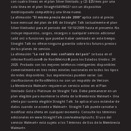
con cuatro líneas en el plan Silver Ilimitado; y (2) $25/mes por una
sola línea en el plan StraightSAVINGS! con un dispositivo
desbloqueado compatible y una línea nueva.
La afirmación
"El mismo precio desde 2009"
aplica solo al precio
base mensual del plan de $45 de Straight Talk (actualmente el plan
Silver Ilimitado) para el periodo del 10/16/2009 hasta el presente. No
incluye impuestos, cargos, recargos o cualquier servicio adicional
(add on) o funciones que puedan haber cambiado en este tiempo.
Straight Talk no ofrece ninguna garantía sobre los futuros precios
de los planes de servicio.
La afirmación
"La red 5G más confiable del país"
se basa en el
informe RootScore® de RootMetrics® para los Estados Unidos: 2H
2025. Probado con los mejores teléfonos inteligentes disponibles
comercialmente en tres redes móviles nacionales en todos los tipos
de redes disponibles. Sus experiencias pueden variar. Las
clasificaciones de RootMetrics no son un respaldo de Verizon.
La Membresía Walmart+ requiere un servicio activo en el Plan
Ilimitado Gold o Platinum de Straight Talk. Debe permanecer en un
plan elegible para mantener la oferta de la Membresía Walmart+. Una
oferta por cuenta elegible Straight Talk. Se aplica el uso estándar de
datos cuando se accede a Walmart+. Straight Talk puede cancelar o
modificar esta oferta en cualquier momento. Consulte los términos
adicionales en www.StraightTalk.com/walmartplus/tc. El uso del
servicio Walmart+ está sujeto a los Términos de Uso de la Membresía
Walmart+.