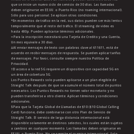
que se inicie un nuevo ciclo de servicio de 30 días. Las llamadas
deben originarse en EE.UU. o Puerto Rico (no roaming internacional).
Sólo para uso personal. Se aplican otras condiciones.
*En momentos de tráfico en la red, sus datos pueden ser más lentos
temporalmente que el resto del tráfico. El streaming de video es
hasta 480p. Pueden aplicarse términos adicionales.
∞Para la inscripción necesitará una Tarjeta de Credito y una Cuenta,
Un mes equivale a 30 dias.
∆Al enviar mensajes de texto con palabras clave al 611611, está de
acuerdo en recibir mensajes de respuesta. Se pueden aplicar tarifas
de mensajes. Por favor, consulte siempre nuestra Política de
Privacidad.
†El acceso a la red 5G requiere un dispositivo con capacidad 5G en
un área de cobertura 5G.
Los Puntos Rewards solo pueden aplicarse a un plan elegible de
Straight Talk después de que se acumule el número total de puntos
necesarios. Los Puntos Rewards no tienen valor monetario y no
pueden transferirse a otro cliente. Aplican términos y condiciones
adicionales.
§Para que la Tarjeta Global de Llamadas de $10 ($10 Global Calling
Card) funcione, debe combinarse con otro Plan de Servicio de
Straight Talk. El servicio de larga distancia internacional está
disponible solamente en destinos selectos, los cuales están sujetos
a cambios en cualquier momento. Las llamadas deben originarse en
EE.UU. o Puerto Rico. No se permite el roaming internacional. Solo