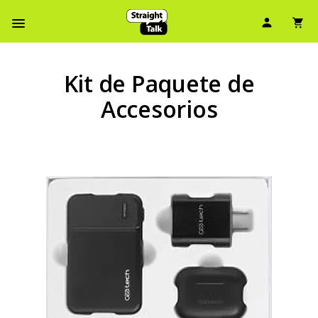
Ícono d
Ic
Menú de barra de navegación
Kit de Paquete de
Accesorios