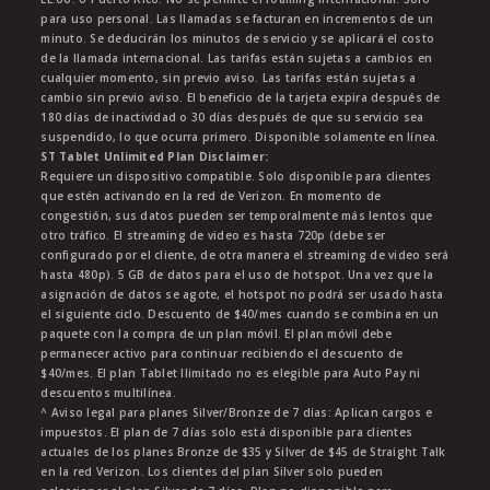
para uso personal. Las llamadas se facturan en incrementos de un
minuto. Se deducirán los minutos de servicio y se aplicará el costo
de la llamada internacional. Las tarifas están sujetas a cambios en
cualquier momento, sin previo aviso. Las tarifas están sujetas a
cambio sin previo aviso. El beneficio de la tarjeta expira después de
180 días de inactividad o 30 días después de que su servicio sea
suspendido, lo que ocurra primero. Disponible solamente en línea.
ST Tablet Unlimited Plan Disclaimer:
Requiere un dispositivo compatible. Solo disponible para clientes
que estén activando en la red de Verizon. En momento de
congestión, sus datos pueden ser temporalmente más lentos que
otro tráfico. El streaming de video es hasta 720p (debe ser
configurado por el cliente, de otra manera el streaming de video será
hasta 480p). 5 GB de datos para el uso de hotspot. Una vez que la
asignación de datos se agote, el hotspot no podrá ser usado hasta
el siguiente ciclo. Descuento de $40/mes cuando se combina en un
paquete con la compra de un plan móvil. El plan móvil debe
permanecer activo para continuar recibiendo el descuento de
$40/mes. El plan Tablet Ilimitado no es elegible para Auto Pay ni
descuentos multilínea.
^ Aviso legal para planes Silver/Bronze de 7 días: Aplican cargos e
impuestos. El plan de 7 días solo está disponible para clientes
actuales de los planes Bronze de $35 y Silver de $45 de Straight Talk
en la red Verizon. Los clientes del plan Silver solo pueden