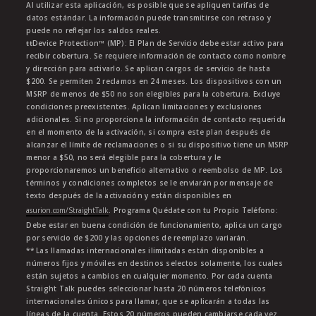
Al utilizar esta aplicación, es posible que se apliquen tarifas de
datos estándar. La información puede transmitirse con retraso y
puede no reflejar los saldos reales.
ŧŧDevice Protection™ (MP): El Plan de Servicio debe estar activo para
recibir cobertura. Se requiere información de contacto como nombre
y dirección para activarlo. Se aplican cargos de servicio de hasta
$200. Se permiten 2 reclamos en 24 meses. Los dispositivos con un
MSRP de menos de $50 no son elegibles para la cobertura. Excluye
condiciones preexistentes. Aplican limitaciones y exclusiones
adicionales. Si no proporciona la información de contacto requerida
en el momento de la activación, si compra este plan después de
alcanzar el límite de reclamaciones o si su dispositivo tiene un MSRP
menor a $50, no será elegible para la cobertura y le
proporcionaremos un beneficio alternativo o reembolso de MP. Los
términos y condiciones completos se le enviarán por mensaje de
texto después de la activación y están disponibles en
asurion.com/StraightTalk
. Programa Quédate con tu Propio Teléfono:
Debe estar en buena condición de funcionamiento, aplica un cargo
por servicio de $200 y las opciones de reemplazo variarán.
** Las llamadas internacionales ilimitadas están disponibles a
números fijos y móviles en destinos selectos solamente, los cuales
están sujetos a cambios en cualquier momento. Por cada cuenta
Straight Talk puedes seleccionar hasta 20 números telefónicos
internacionales únicos para llamar, que se aplicarán a todas las
líneas de la cuenta. Estos 20 números pueden cambiarse cada vez