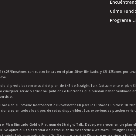
Encuéntran
Cómo Funci
Programa Li
1) $25/línea/mes con cuatro líneas en el plan Silver Ilimitado; y (2) $25/mes por un
eva.
olo al precio base mensual del plan de $45 de Straight Talk (actualmente el plan Si
 o cualquier servicio adicional (add on) o funciones que puedan haber cambiado en
ervicio.
 basa en el informe RootScore® de RootMetrics® para los Estados Unidos: 2H 2025
cionales en todos los tipos de redes disponibles. Sus experiencias pueden variar.
n el Plan Ilimitado Gold o Platinum de Straight Talk. Debe permanecer en un plan e
lk. Se aplica el uso estándar de datos cuando se accede a Walmart+. Straight Talk p
StraightTalk.com/walmartplus/tc. El uso del servicio Walmart+ está sujeto a los T