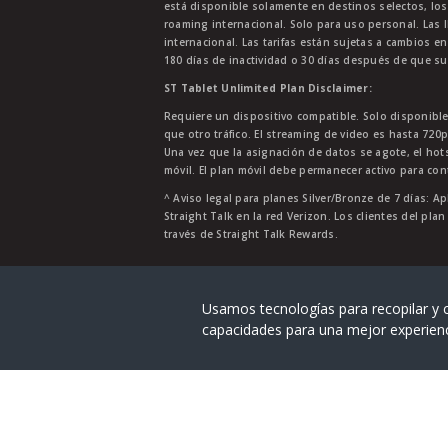
está disponible solamente en destinos selectos, los
roaming internacional. Solo para uso personal. Las l
internacional. Las tarifas están sujetas a cambios en
180 días de inactividad o 30 días después de que su
ST Tablet Unlimited Plan Disclaimer:
Requiere un dispositivo compatible. Solo disponibl
que otro tráfico. El streaming de video es hasta 720
Una vez que la asignación de datos se agote, el ho
móvil. El plan móvil debe permanecer activo para con
^ Aviso legal para planes Silver/Bronze de 7 días: Ap
Straight Talk en la red Verizon. Los clientes del pla
través de Straight Talk Rewards.
Straight Talk® es una marca registra
Usamos tecnologías para recopilar y c
capacidades para una mejor experien