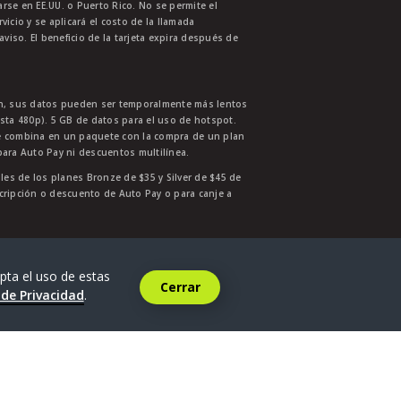
se en EE.UU. o Puerto Rico. No se permite el
cio y se aplicará el costo de la llamada
aviso. El beneficio de la tarjeta expira después de
ión, sus datos pueden ser temporalmente más lentos
asta 480p). 5 GB de datos para el uso de hotspot.
se combina en un paquete con la compra de un plan
para Auto Pay ni descuentos multilínea.
ales de los planes Bronze de $35 y Silver de $45 de
nscripción o descuento de Auto Pay o para canje a
6
.
pta el uso de estas
Cerrar
 de Privacidad
.