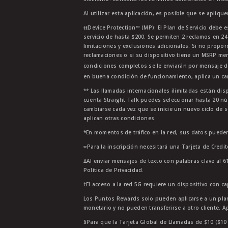
Al utilizar esta aplicación, es posible que se apliqu
ŧŧDevice Protection™ (MP): El Plan de Servicio debe e
servicio de hasta $200. Se permiten 2 reclamos en 2
limitaciones y exclusiones adicionales. Si no propor
reclamaciones o si su dispositivo tiene un MSRP men
condiciones completos se le enviarán por mensaje d
en buena condición de funcionamiento, aplica un car
** Las llamadas internacionales ilimitadas están di
cuenta Straight Talk puedes seleccionar hasta 20 nú
cambiarse cada vez que se inicie un nuevo ciclo de s
aplican otras condiciones.
*En momentos de tráfico en la red, sus datos pueden
∞Para la inscripción necesitará una Tarjeta de Credi
∆Al enviar mensajes de texto con palabras clave al 6
Política de Privacidad.
†El acceso a la red 5G requiere un dispositivo con c
Los Puntos Rewards solo pueden aplicarse a un plan
monetario y no pueden transferirse a otro cliente. A
§Para que la Tarjeta Global de Llamadas de $10 ($10 G