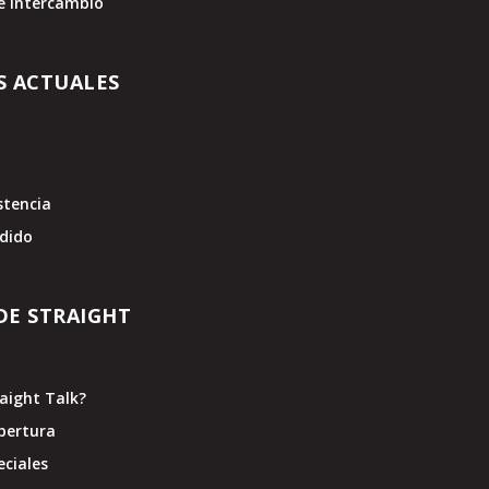
e Intercambio
S ACTUALES
stencia
edido
DE STRAIGHT
raight Talk?
bertura
eciales