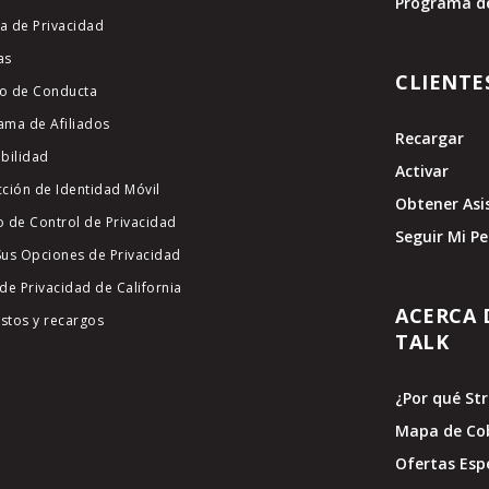
Programa d
ca de Privacidad
as
CLIENTE
o de Conducta
ama de Afiliados
Recargar
ibilidad
Activar
cción de Identidad Móvil
Obtener Asi
o de Control de Privacidad
Seguir Mi P
Sus Opciones de Privacidad
de Privacidad de California
ACERCA 
stos y recargos
TALK
¿Por qué St
Mapa de Co
Ofertas Esp