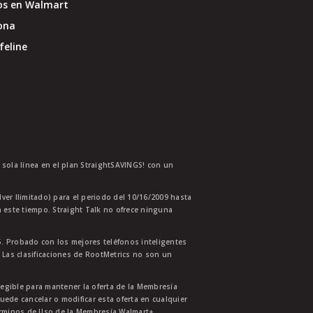
os en Walmart
ona
feline
a sola línea en el plan StraightSAVINGS! con un
lver Ilimitado) para el periodo del 10/16/2009 hasta
 este tiempo. Straight Talk no ofrece ninguna
. Probado con los mejores teléfonos inteligentes
 Las clasificaciones de RootMetrics no son un
legible para mantener la oferta de la Membresía
uede cancelar o modificar esta oferta en cualquier
érminos de Uso de la Membresía Walmart+.