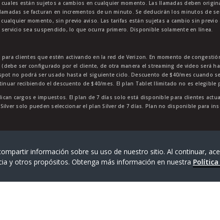
 cuales están sujetos a cambios en cualquier momento. Las llamadas deben originar
lamadas se facturan en incrementos de un minuto. Se deducirán los minutos de servi
 cualquier momento, sin previo aviso. Las tarifas están sujetas a cambio sin previo 
 servicio sea suspendido, lo que ocurra primero. Disponible solamente en línea.
e para clientes que estén activando en la red de Verizon. En momento de congest
p (debe ser configurado por el cliente, de otra manera el streaming de video será h
tspot no podrá ser usado hasta el siguiente ciclo. Descuento de $40/mes cuando 
tinuar recibiendo el descuento de $40/mes. El plan Tablet Ilimitado no es elegible 
lican cargos e impuestos. El plan de 7 días solo está disponible para clientes actu
n Silver solo pueden seleccionar el plan Silver de 7 días. Plan no disponible para i
da de TracFone Wireless, Inc., una empresa de Verizon.
202
ompartir información sobre su uso de nuestro sitio. Al continuar, ace
cia y otros propósitos. Obtenga más información en nuestra
Política