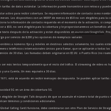
en tarifas de datos estándar. La información puede transmitirse con retraso y puede 
star activo para recibir cobertura. Se requiere información de contacto como nombre
4 meses. Los dispositivos con un MSRP de menos de $50 no son elegibles para la co
ciona la información de contacto requerida en el momento de la activación, si comp
or a $50, no será elegible para la cobertura y le proporcionaremos un beneficio al
e texto después de la activación y están disponibles en
asurion.com/StraightTalk
. Pr
go por servicio de $200 y las opciones de reemplazo variarán.
sponibles a números fijos y móviles en destinos selectos solamente, los cuales es
meros telefónicos internacionales únicos para llamar, que se aplicarán a todas la
ervicio de 30 días. Las llamadas deben originarse en EE.UU. o Puerto Rico (no roam
 ser más lentos temporalmente que el resto del tráfico. El streaming de video es h
to y una Cuenta, Un mes equivale a 30 dias.
11611, está de acuerdo en recibir mensajes de respuesta. Se pueden aplicar tarifas
apacidad 5G en un área de cobertura 5G.
 elegible de Straight Talk después de que se acumule el número total de puntos 
plican términos y condiciones adicionales.
lobal Calling Card) funcione, debe combinarse con otro Plan de Servicio de Straight