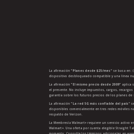
La afirmación
"Planes desde $25/mes"
se basa en: (
dispositivo desbloqueado compatible y una línea nu
La afirmación
"El mismo precio desde 2009"
aplica s
el presente. No incluye impuestos, cargos, recargos
garantía sobre los futuros precios de los planes de s
La afirmación
"La red 5G más confiable del país"
se
disponibles comercialmente en tres redes móviles na
respaldo de Verizon.
La Membresía Walmart+ requiere un servicio activo e
Walmart+. Una oferta por cuenta elegible Straight Ta
momento. Consulte los términos adicionales en www.