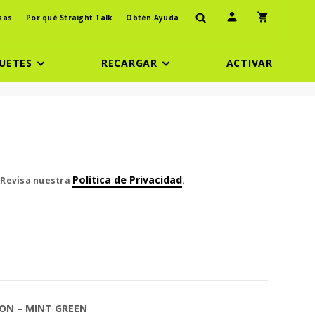
Ícono de usuario
Icono de carr
sas
Por qué Straight Talk
Obtén Ayuda
UETES
RECARGAR
ACTIVAR
eCent cent
Política de Privacidad
. Revisa nuestra
.
ON – MINT GREEN