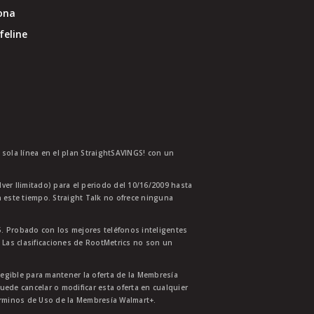
ona
feline
a sola línea en el plan StraightSAVINGS! con un
lver Ilimitado) para el periodo del 10/16/2009 hasta
 este tiempo. Straight Talk no ofrece ninguna
. Probado con los mejores teléfonos inteligentes
 Las clasificaciones de RootMetrics no son un
legible para mantener la oferta de la Membresía
uede cancelar o modificar esta oferta en cualquier
érminos de Uso de la Membresía Walmart+.