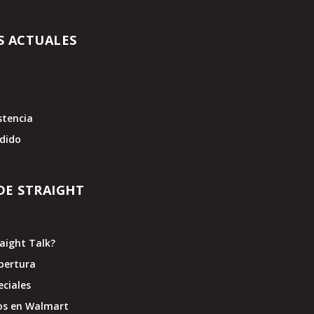
S ACTUALES
stencia
edido
DE STRAIGHT
raight Talk?
bertura
eciales
os en Walmart