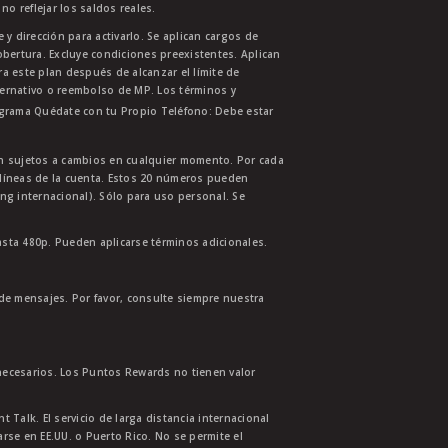
no reflejar los saldos reales.
 y dirección para activarlo. Se aplican cargos de
bertura. Excluye condiciones preexistentes. Aplican
ra este plan después de alcanzar el límite de
ternativo o reembolso de MP. Los términos y
ograma Quédate con tu Propio Teléfono: Debe estar
tán sujetos a cambios en cualquier momento. Por cada
s líneas de la cuenta. Estos 20 números pueden
ing internacional). Sólo para uso personal. Se
asta 480p. Pueden aplicarse términos adicionales.
 de mensajes. Por favor, consulte siempre nuestra
necesarios. Los Puntos Rewards no tienen valor
 Talk. El servicio de larga distancia internacional
se en EE.UU. o Puerto Rico. No se permite el