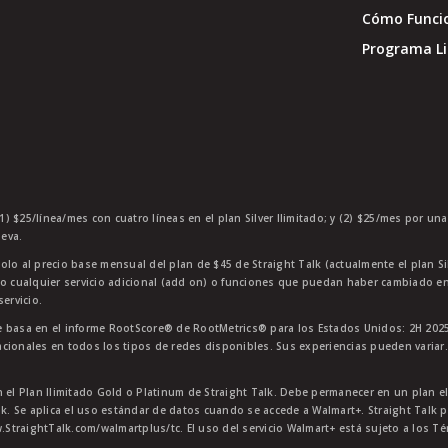
Cómo Funci
Programa Li
1) $25/línea/mes con cuatro líneas en el plan Silver Ilimitado; y (2) $25/mes por un
eva.
olo al precio base mensual del plan de $45 de Straight Talk (actualmente el plan Si
 o cualquier servicio adicional (add on) o funciones que puedan haber cambiado en
ervicio.
 basa en el informe RootScore® de RootMetrics® para los Estados Unidos: 2H 2025
cionales en todos los tipos de redes disponibles. Sus experiencias pueden variar.
n el Plan Ilimitado Gold o Platinum de Straight Talk. Debe permanecer en un plan e
lk. Se aplica el uso estándar de datos cuando se accede a Walmart+. Straight Talk p
StraightTalk.com/walmartplus/tc. El uso del servicio Walmart+ está sujeto a los T