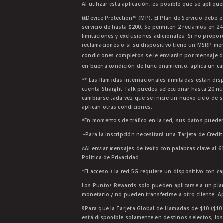
Al utilizar esta aplicación, es posible que se apliqu
ŧŧDevice Protection™ (MP): El Plan de Servicio debe e
servicio de hasta $200. Se permiten 2 reclamos en 2
limitaciones y exclusiones adicionales. Si no propor
reclamaciones o si su dispositivo tiene un MSRP men
condiciones completos se le enviarán por mensaje d
en buena condición de funcionamiento, aplica un car
** Las llamadas internacionales ilimitadas están di
cuenta Straight Talk puedes seleccionar hasta 20 nú
cambiarse cada vez que se inicie un nuevo ciclo de s
aplican otras condiciones.
*En momentos de tráfico en la red, sus datos pueden
∞Para la inscripción necesitará una Tarjeta de Credi
∆Al enviar mensajes de texto con palabras clave al 6
Política de Privacidad.
†El acceso a la red 5G requiere un dispositivo con c
Los Puntos Rewards solo pueden aplicarse a un plan
monetario y no pueden transferirse a otro cliente. A
§Para que la Tarjeta Global de Llamadas de $10 ($10 G
está disponible solamente en destinos selectos, los