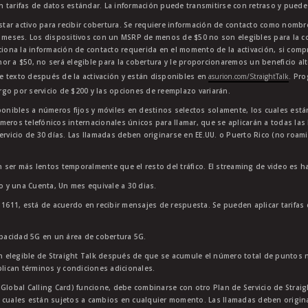
en tarifas de datos estándar. La información puede transmitirse con retraso y puede 
star activo para recibir cobertura. Se requiere información de contacto como nombre
4 meses. Los dispositivos con un MSRP de menos de $50 no son elegibles para la co
ciona la información de contacto requerida en el momento de la activación, si comp
or a $50, no será elegible para la cobertura y le proporcionaremos un beneficio al
e texto después de la activación y están disponibles en
asurion.com/StraightTalk
. Pr
go por servicio de $200 y las opciones de reemplazo variarán.
sponibles a números fijos y móviles en destinos selectos solamente, los cuales es
meros telefónicos internacionales únicos para llamar, que se aplicarán a todas la
ervicio de 30 días. Las llamadas deben originarse en EE.UU. o Puerto Rico (no roam
 ser más lentos temporalmente que el resto del tráfico. El streaming de video es h
to y una Cuenta, Un mes equivale a 30 dias.
11611, está de acuerdo en recibir mensajes de respuesta. Se pueden aplicar tarifas
apacidad 5G en un área de cobertura 5G.
 elegible de Straight Talk después de que se acumule el número total de puntos 
plican términos y condiciones adicionales.
lobal Calling Card) funcione, debe combinarse con otro Plan de Servicio de Straight
 cuales están sujetos a cambios en cualquier momento. Las llamadas deben originar