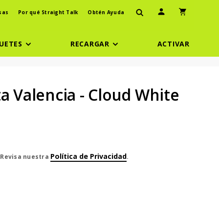
Ícono de usuario
Icono de carr
sas
Por qué Straight Talk
Obtén Ayuda
UETES
RECARGAR
ACTIVAR
a Valencia - Cloud White
Política de Privacidad
. Revisa nuestra
.