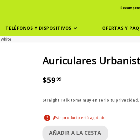
Recompen
TELÉFONOS Y DISPOSITIVOS
OFERTAS Y PAQ
d White
Auriculares Urbanist
$59
99
El precio es dollar 59 and 99 cent
Straight Talk toma muy en serio tu privacidad
¡Este producto está agotado!
AÑADIR A LA CESTA