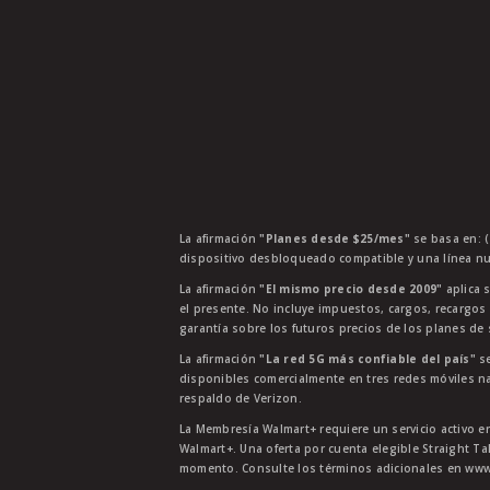
La afirmación
"Planes desde $25/mes"
se basa en: (
dispositivo desbloqueado compatible y una línea nu
La afirmación
"El mismo precio desde 2009"
aplica s
el presente. No incluye impuestos, cargos, recargos
garantía sobre los futuros precios de los planes de s
La afirmación
"La red 5G más confiable del país"
se
disponibles comercialmente en tres redes móviles na
respaldo de Verizon.
La Membresía Walmart+ requiere un servicio activo e
Walmart+. Una oferta por cuenta elegible Straight Ta
momento. Consulte los términos adicionales en www.