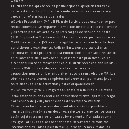
Walmart+.
Al utilizar esta aplicación, es posible que se apliquen tarifas de
datos estándar. La información puede transmitirse con retraso y
puede no reflejar los saldos reales.
ŧŧDevice Protection™ (MP): El Plan de Servicio debe estar activo para
recibir cobertura. Se requiere información de contacto como nombre
y dirección para activarlo. Se aplican cargos de servicio de hasta
$200. Se permiten 2 reclamos en 24 meses. Los dispositivos con un
MSRP de menos de $50 no son elegibles para la cobertura. Excluye
condiciones preexistentes. Aplican limitaciones y exclusiones
adicionales. Si no proporciona la información de contacto requerida
en el momento de la activación, si compra este plan después de
alcanzar el límite de reclamaciones o si su dispositivo tiene un MSRP
menor a $50, no será elegible para la cobertura y le
proporcionaremos un beneficio alternativo o reembolso de MP. Los
términos y condiciones completos se le enviarán por mensaje de
texto después de la activación y están disponibles en
asurion.com/StraightTalk
. Programa Quédate con tu Propio Teléfono:
Debe estar en buena condición de funcionamiento, aplica un cargo
por servicio de $200 y las opciones de reemplazo variarán.
** Las llamadas internacionales ilimitadas están disponibles a
números fijos y móviles en destinos selectos solamente, los cuales
están sujetos a cambios en cualquier momento. Por cada cuenta
Straight Talk puedes seleccionar hasta 20 números telefónicos
internacionales únicos para llamar, que se aplicarán a todas las