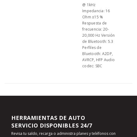
@ 1kHz
Impedancia: 16
Ohm ±15 %
Respuesta de
frecuencia: 20-
20,000 Hz Versión
de Bluetooth: 5.3
Perfiles de
Bluetooth: A2DP,
AVRCP, HFP Audio
codec: SBC
HERRAMIENTAS DE AUTO
SERVICIO DISPONIBLES 24/7
Revisa tu saldo, recarga o administra planes y teléfonos con