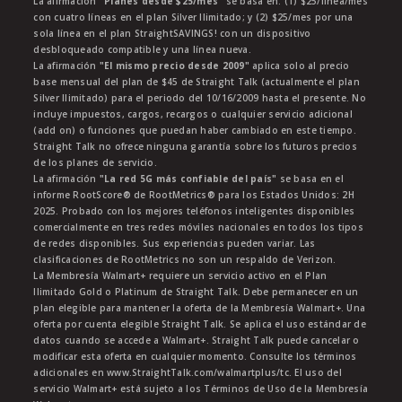
La afirmación
"Planes desde $25/mes"
se basa en: (1) $25/línea/mes
con cuatro líneas en el plan Silver Ilimitado; y (2) $25/mes por una
sola línea en el plan StraightSAVINGS! con un dispositivo
desbloqueado compatible y una línea nueva.
La afirmación
"El mismo precio desde 2009"
aplica solo al precio
base mensual del plan de $45 de Straight Talk (actualmente el plan
Silver Ilimitado) para el periodo del 10/16/2009 hasta el presente. No
incluye impuestos, cargos, recargos o cualquier servicio adicional
(add on) o funciones que puedan haber cambiado en este tiempo.
Straight Talk no ofrece ninguna garantía sobre los futuros precios
de los planes de servicio.
La afirmación
"La red 5G más confiable del país"
se basa en el
informe RootScore® de RootMetrics® para los Estados Unidos: 2H
2025. Probado con los mejores teléfonos inteligentes disponibles
comercialmente en tres redes móviles nacionales en todos los tipos
de redes disponibles. Sus experiencias pueden variar. Las
clasificaciones de RootMetrics no son un respaldo de Verizon.
La Membresía Walmart+ requiere un servicio activo en el Plan
Ilimitado Gold o Platinum de Straight Talk. Debe permanecer en un
plan elegible para mantener la oferta de la Membresía Walmart+. Una
oferta por cuenta elegible Straight Talk. Se aplica el uso estándar de
datos cuando se accede a Walmart+. Straight Talk puede cancelar o
modificar esta oferta en cualquier momento. Consulte los términos
adicionales en www.StraightTalk.com/walmartplus/tc. El uso del
servicio Walmart+ está sujeto a los Términos de Uso de la Membresía