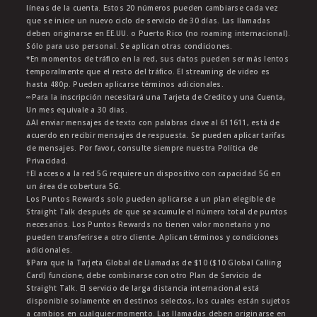
líneas de la cuenta. Estos 20 números pueden cambiarse cada vez
que se inicie un nuevo ciclo de servicio de 30 días. Las llamadas
deben originarse en EE.UU. o Puerto Rico (no roaming internacional).
Sólo para uso personal. Se aplican otras condiciones.
*En momentos de tráfico en la red, sus datos pueden ser más lentos
temporalmente que el resto del tráfico. El streaming de video es
hasta 480p. Pueden aplicarse términos adicionales.
∞Para la inscripción necesitará una Tarjeta de Credito y una Cuenta,
Un mes equivale a 30 dias.
∆Al enviar mensajes de texto con palabras clave al 611611, está de
acuerdo en recibir mensajes de respuesta. Se pueden aplicar tarifas
de mensajes. Por favor, consulte siempre nuestra Política de
Privacidad.
†El acceso a la red 5G requiere un dispositivo con capacidad 5G en
un área de cobertura 5G.
Los Puntos Rewards solo pueden aplicarse a un plan elegible de
Straight Talk después de que se acumule el número total de puntos
necesarios. Los Puntos Rewards no tienen valor monetario y no
pueden transferirse a otro cliente. Aplican términos y condiciones
adicionales.
§Para que la Tarjeta Global de Llamadas de $10 ($10 Global Calling
Card) funcione, debe combinarse con otro Plan de Servicio de
Straight Talk. El servicio de larga distancia internacional está
disponible solamente en destinos selectos, los cuales están sujetos
a cambios en cualquier momento. Las llamadas deben originarse en