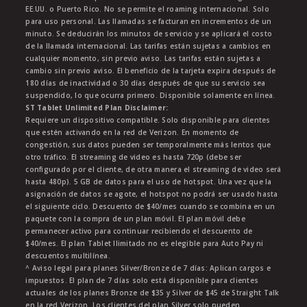
EE.UU. o Puerto Rico. No se permite el roaming internacional. Solo
para uso personal. Las llamadas se facturan en incrementos de un
minuto. Se deducirán los minutos de servicio y se aplicará el costo
de la llamada internacional. Las tarifas están sujetas a cambios en
cualquier momento, sin previo aviso. Las tarifas están sujetas a
cambio sin previo aviso. El beneficio de la tarjeta expira después de
180 días de inactividad o 30 días después de que su servicio sea
suspendido, lo que ocurra primero. Disponible solamente en línea.
ST Tablet Unlimited Plan Disclaimer:
Requiere un dispositivo compatible. Solo disponible para clientes
que estén activando en la red de Verizon. En momento de
congestión, sus datos pueden ser temporalmente más lentos que
otro tráfico. El streaming de video es hasta 720p (debe ser
configurado por el cliente, de otra manera el streaming de video será
hasta 480p). 5 GB de datos para el uso de hotspot. Una vez que la
asignación de datos se agote, el hotspot no podrá ser usado hasta
el siguiente ciclo. Descuento de $40/mes cuando se combina en un
paquete con la compra de un plan móvil. El plan móvil debe
permanecer activo para continuar recibiendo el descuento de
$40/mes. El plan Tablet Ilimitado no es elegible para Auto Pay ni
descuentos multilínea.
^ Aviso legal para planes Silver/Bronze de 7 días: Aplican cargos e
impuestos. El plan de 7 días solo está disponible para clientes
actuales de los planes Bronze de $35 y Silver de $45 de Straight Talk
en la red Verizon. Los clientes del plan Silver solo pueden