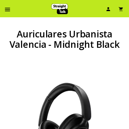
Ícono d
Ic
Menú de barra de navegación
Auriculares Urbanista
Valencia - Midnight Black