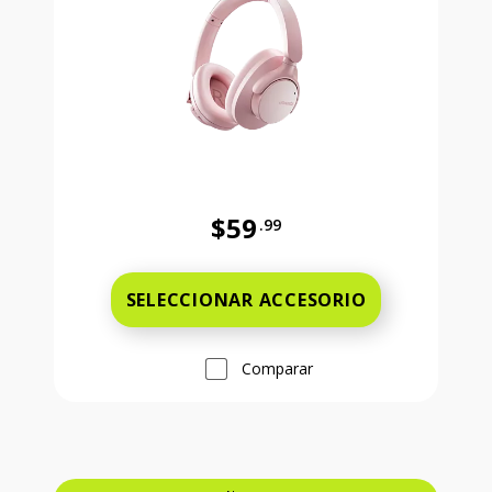
$59
.99
Precio completo es 59 dollars and 
SELECCIONAR ACCESORIO
Comparar