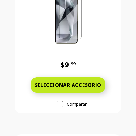
$9
.99
Antes el precio era 9 dollars and 
SELECCIONAR ACCESORIO
Comparar