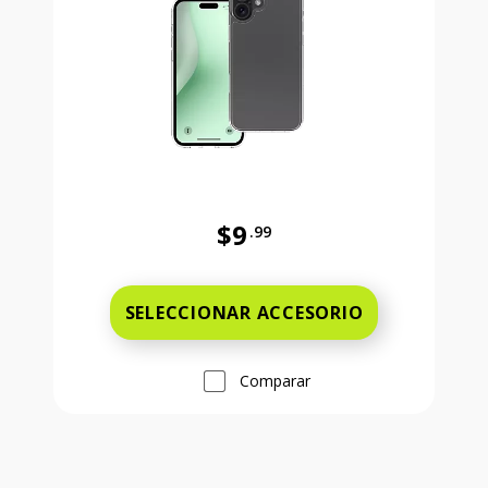
$9
.99
Antes el precio era 9 dollars and 
SELECCIONAR ACCESORIO
Comparar