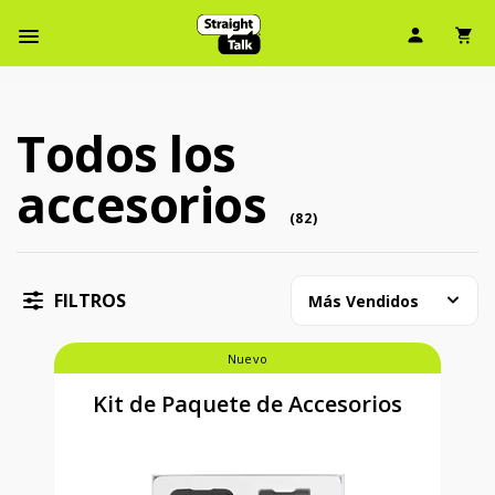
Ícono d
Ic
Menú de barra de navegación
Todos los
Todos los accesorios (82 accessory )
accesorios
accessory
(
82
)
FILTROS
Más Vendidos
Nuevo
Kit de Paquete de Accesorios