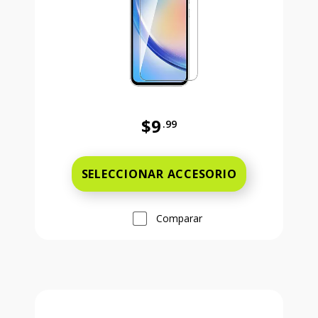
$9
.99
Antes el precio era 9 dollars and 
SELECCIONAR ACCESORIO
Comparar