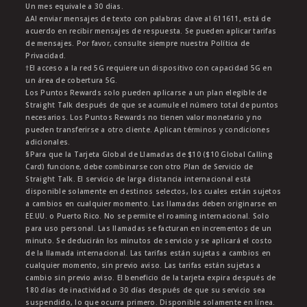
Un mes equivale a 30 dias.
∆Al enviar mensajes de texto con palabras clave al 611611, está de
acuerdo en recibir mensajes de respuesta. Se pueden aplicar tarifas
de mensajes. Por favor, consulte siempre nuestra Política de
Privacidad.
†El acceso a la red 5G requiere un dispositivo con capacidad 5G en
un área de cobertura 5G.
Los Puntos Rewards solo pueden aplicarse a un plan elegible de
Straight Talk después de que se acumule el número total de puntos
necesarios. Los Puntos Rewards no tienen valor monetario y no
pueden transferirse a otro cliente. Aplican términos y condiciones
adicionales.
§Para que la Tarjeta Global de Llamadas de $10 ($10 Global Calling
Card) funcione, debe combinarse con otro Plan de Servicio de
Straight Talk. El servicio de larga distancia internacional está
disponible solamente en destinos selectos, los cuales están sujetos
a cambios en cualquier momento. Las llamadas deben originarse en
EE.UU. o Puerto Rico. No se permite el roaming internacional. Solo
para uso personal. Las llamadas se facturan en incrementos de un
minuto. Se deducirán los minutos de servicio y se aplicará el costo
de la llamada internacional. Las tarifas están sujetas a cambios en
cualquier momento, sin previo aviso. Las tarifas están sujetas a
cambio sin previo aviso. El beneficio de la tarjeta expira después de
180 días de inactividad o 30 días después de que su servicio sea
suspendido, lo que ocurra primero. Disponible solamente en línea.