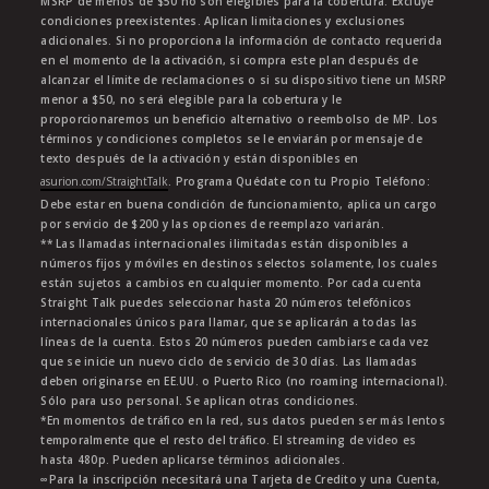
MSRP de menos de $50 no son elegibles para la cobertura. Excluye
condiciones preexistentes. Aplican limitaciones y exclusiones
adicionales. Si no proporciona la información de contacto requerida
en el momento de la activación, si compra este plan después de
alcanzar el límite de reclamaciones o si su dispositivo tiene un MSRP
menor a $50, no será elegible para la cobertura y le
proporcionaremos un beneficio alternativo o reembolso de MP. Los
términos y condiciones completos se le enviarán por mensaje de
texto después de la activación y están disponibles en
asurion.com/StraightTalk
. Programa Quédate con tu Propio Teléfono:
Debe estar en buena condición de funcionamiento, aplica un cargo
por servicio de $200 y las opciones de reemplazo variarán.
** Las llamadas internacionales ilimitadas están disponibles a
números fijos y móviles en destinos selectos solamente, los cuales
están sujetos a cambios en cualquier momento. Por cada cuenta
Straight Talk puedes seleccionar hasta 20 números telefónicos
internacionales únicos para llamar, que se aplicarán a todas las
líneas de la cuenta. Estos 20 números pueden cambiarse cada vez
que se inicie un nuevo ciclo de servicio de 30 días. Las llamadas
deben originarse en EE.UU. o Puerto Rico (no roaming internacional).
Sólo para uso personal. Se aplican otras condiciones.
*En momentos de tráfico en la red, sus datos pueden ser más lentos
temporalmente que el resto del tráfico. El streaming de video es
hasta 480p. Pueden aplicarse términos adicionales.
∞Para la inscripción necesitará una Tarjeta de Credito y una Cuenta,