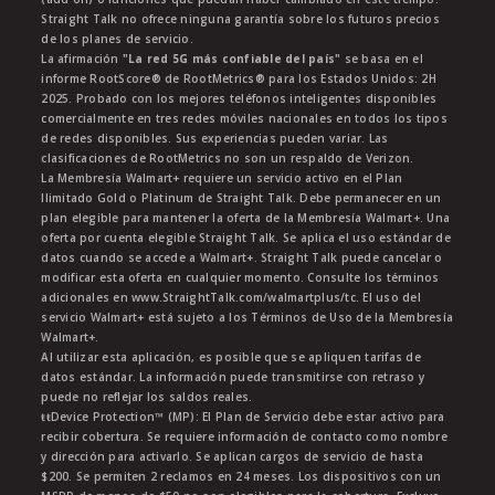
Straight Talk no ofrece ninguna garantía sobre los futuros precios
de los planes de servicio.
La afirmación
"La red 5G más confiable del país"
se basa en el
informe RootScore® de RootMetrics® para los Estados Unidos: 2H
2025. Probado con los mejores teléfonos inteligentes disponibles
comercialmente en tres redes móviles nacionales en todos los tipos
de redes disponibles. Sus experiencias pueden variar. Las
clasificaciones de RootMetrics no son un respaldo de Verizon.
La Membresía Walmart+ requiere un servicio activo en el Plan
Ilimitado Gold o Platinum de Straight Talk. Debe permanecer en un
plan elegible para mantener la oferta de la Membresía Walmart+. Una
oferta por cuenta elegible Straight Talk. Se aplica el uso estándar de
datos cuando se accede a Walmart+. Straight Talk puede cancelar o
modificar esta oferta en cualquier momento. Consulte los términos
adicionales en www.StraightTalk.com/walmartplus/tc. El uso del
servicio Walmart+ está sujeto a los Términos de Uso de la Membresía
Walmart+.
Al utilizar esta aplicación, es posible que se apliquen tarifas de
datos estándar. La información puede transmitirse con retraso y
puede no reflejar los saldos reales.
ŧŧDevice Protection™ (MP): El Plan de Servicio debe estar activo para
recibir cobertura. Se requiere información de contacto como nombre
y dirección para activarlo. Se aplican cargos de servicio de hasta
$200. Se permiten 2 reclamos en 24 meses. Los dispositivos con un