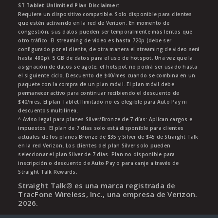
ST Tablet Unlimited Plan Disclaimer:
Requiere un dispositivo compatible. Solo disponible para clientes
que estén activando en la red de Verizon. En momento de
congestión, sus datos pueden ser temporalmente más lentos que
otro tráfico. El streaming de video es hasta 720p (debe ser
configurado por el cliente, de otra manera el streaming de video será
hasta 480p). 5 GB de datos para el uso de hotspot. Una vez que la
asignación de datos se agote, el hotspot no podrá ser usado hasta
el siguiente ciclo. Descuento de $40/mes cuando se combina en un
paquete con la compra de un plan móvil. El plan móvil debe
permanecer activo para continuar recibiendo el descuento de
$40/mes. El plan Tablet Ilimitado no es elegible para Auto Pay ni
descuentos multilínea.
^ Aviso legal para planes Silver/Bronze de 7 días: Aplican cargos e
impuestos. El plan de 7 días solo está disponible para clientes
actuales de los planes Bronze de $35 y Silver de $45 de Straight Talk
en la red Verizon. Los clientes del plan Silver solo pueden
seleccionar el plan Silver de 7 días. Plan no disponible para
inscripción o descuento de Auto Pay o para canje a través de
Straight Talk Rewards.
Straight Talk® es una marca registrada de
TracFone Wireless, Inc., una empresa de Verizon.
2026
.