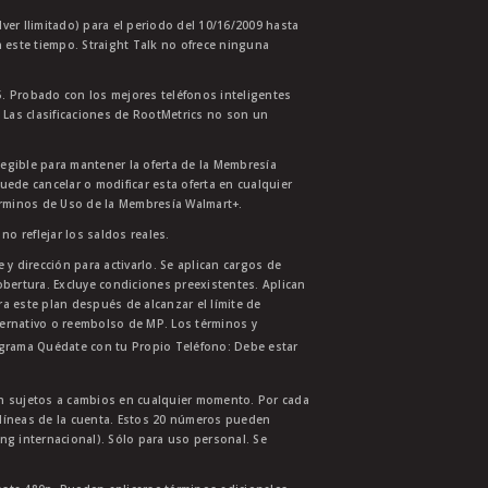
lver Ilimitado) para el periodo del 10/16/2009 hasta
 este tiempo. Straight Talk no ofrece ninguna
. Probado con los mejores teléfonos inteligentes
 Las clasificaciones de RootMetrics no son un
legible para mantener la oferta de la Membresía
uede cancelar o modificar esta oferta en cualquier
érminos de Uso de la Membresía Walmart+.
no reflejar los saldos reales.
 y dirección para activarlo. Se aplican cargos de
bertura. Excluye condiciones preexistentes. Aplican
ra este plan después de alcanzar el límite de
ternativo o reembolso de MP. Los términos y
ograma Quédate con tu Propio Teléfono: Debe estar
tán sujetos a cambios en cualquier momento. Por cada
s líneas de la cuenta. Estos 20 números pueden
ing internacional). Sólo para uso personal. Se