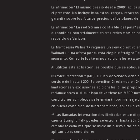
La afirmación
"El mismo precio desde 2009"
aplica s
el presente. No incluye impuestos, cargos, recargos
garantía sobre los futuros precios de los planes de s
La afirmación
"La red 5G más confiable del país"
se
disponibles comercialmente en tres redes móviles na
respaldo de Verizon.
La Membresía Walmart+ requiere un servicio activo e
Walmart+. Una oferta por cuenta elegible Straight Ta
momento. Consulte los términos adicionales en www.
Al utilizar esta aplicación, es posible que se apliqu
ŧŧDevice Protection™ (MP): El Plan de Servicio debe e
servicio de hasta $200. Se permiten 2 reclamos en 2
limitaciones y exclusiones adicionales. Si no propor
reclamaciones o si su dispositivo tiene un MSRP men
condiciones completos se le enviarán por mensaje d
en buena condición de funcionamiento, aplica un car
** Las llamadas internacionales ilimitadas están di
cuenta Straight Talk puedes seleccionar hasta 20 nú
cambiarse cada vez que se inicie un nuevo ciclo de s
aplican otras condiciones.