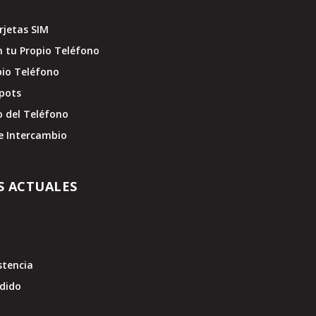
jetas SIM
 tu Propio Teléfono
pio Teléfono
pots
o del Teléfono
e Intercambio
S ACTUALES
stencia
edido