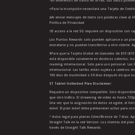
*En momentos de tráfico en la red, sus datos pueden
∞Para la inscripción necesitará una Tarjeta de Credi
∆Al enviar mensajes de texto con palabras clave al 6
Política de Privacidad.
†El acceso a la red 5G requiere un dispositivo con c
Los Puntos Rewards solo pueden aplicarse a un plan
monetario y no pueden transferirse a otro cliente. A
§Para que la Tarjeta Global de Llamadas de $10 ($10 G
está disponible solamente en destinos selectos, los
roaming internacional. Solo para uso personal. Las l
internacional. Las tarifas están sujetas a cambios en
180 días de inactividad o 30 días después de que su
ST Tablet Unlimited Plan Disclaimer:
Requiere un dispositivo compatible. Solo disponibl
que otro tráfico. El streaming de video es hasta 720
Una vez que la asignación de datos se agote, el ho
móvil. El plan móvil debe permanecer activo para con
^ Aviso legal para planes Silver/Bronze de 7 días: Ap
Straight Talk en la red Verizon. Los clientes del pla
través de Straight Talk Rewards.