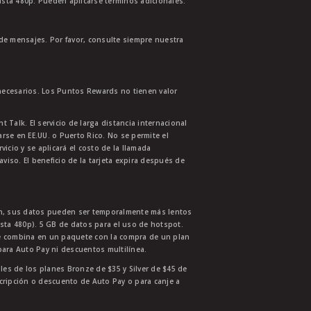
asta 480p. Pueden aplicarse términos adicionales.
 de mensajes. Por favor, consulte siempre nuestra
necesarios. Los Puntos Rewards no tienen valor
 Talk. El servicio de larga distancia internacional
se en EE.UU. o Puerto Rico. No se permite el
cio y se aplicará el costo de la llamada
aviso. El beneficio de la tarjeta expira después de
ión, sus datos pueden ser temporalmente más lentos
asta 480p). 5 GB de datos para el uso de hotspot.
se combina en un paquete con la compra de un plan
para Auto Pay ni descuentos multilínea.
ales de los planes Bronze de $35 y Silver de $45 de
nscripción o descuento de Auto Pay o para canje a