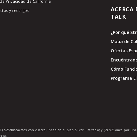
de Privacidad de California
ACERCA 
stos y recargos
TALK
¿Por qué St
Mapa de Co
Ofertas Esp
Encuéntran
Cómo Funci
Programa Li
1) $25/línea/mes con cuatro líneas en el plan Silver Ilimitado; y (2) $25/mes por un
eva.