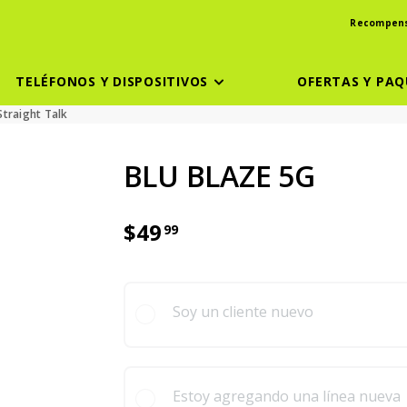
Recompen
TELÉFONOS Y DISPOSITIVOS
OFERTAS Y PAQ
Straight Talk
BLU BLAZE 5G
$49
99
El precio es dollar 49 and 99 cent
Soy un cliente nuevo
Estoy agregando una línea nueva