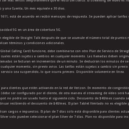
 ser más lentos temporalmente que el resto del tráfico. El streaming de video es h
to y una Cuenta, Un mes equivale a 30 dias.
11611, está de acuerdo en recibir mensajes de respuesta. Se pueden aplicar tarifas
apacidad 5G en un área de cobertura 5G.
 elegible de Straight Talk después de que se acumule el número total de puntos 
plican términos y condiciones adicionales.
lobal Calling Card) funcione, debe combinarse con otro Plan de Servicio de Straight
 cuales están sujetos a cambios en cualquier momento. Las llamadas deben originar
lamadas se facturan en incrementos de un minuto. Se deducirán los minutos de servi
 cualquier momento, sin previo aviso. Las tarifas están sujetas a cambio sin previo 
 servicio sea suspendido, lo que ocurra primero. Disponible solamente en línea.
e para clientes que estén activando en la red de Verizon. En momento de congest
p (debe ser configurado por el cliente, de otra manera el streaming de video será h
tspot no podrá ser usado hasta el siguiente ciclo. Descuento de $40/mes cuando 
tinuar recibiendo el descuento de $40/mes. El plan Tablet Ilimitado no es elegible 
lican cargos e impuestos. El plan de 7 días solo está disponible para clientes actu
n Silver solo pueden seleccionar el plan Silver de 7 días. Plan no disponible para i