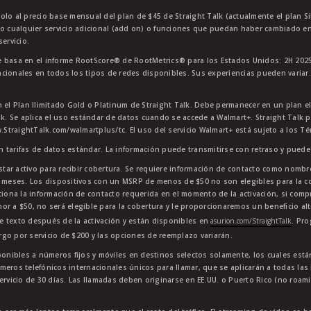
olo al precio base mensual del plan de $45 de Straight Talk (actualmente el plan Si
 o cualquier servicio adicional (add on) o funciones que puedan haber cambiado en
ervicio.
 basa en el informe RootScore® de RootMetrics® para los Estados Unidos: 2H 2025
cionales en todos los tipos de redes disponibles. Sus experiencias pueden variar.
n el Plan Ilimitado Gold o Platinum de Straight Talk. Debe permanecer en un plan e
lk. Se aplica el uso estándar de datos cuando se accede a Walmart+. Straight Talk p
StraightTalk.com/walmartplus/tc. El uso del servicio Walmart+ está sujeto a los T
en tarifas de datos estándar. La información puede transmitirse con retraso y puede 
star activo para recibir cobertura. Se requiere información de contacto como nombre
4 meses. Los dispositivos con un MSRP de menos de $50 no son elegibles para la co
ciona la información de contacto requerida en el momento de la activación, si comp
or a $50, no será elegible para la cobertura y le proporcionaremos un beneficio al
e texto después de la activación y están disponibles en
asurion.com/StraightTalk
. Pr
go por servicio de $200 y las opciones de reemplazo variarán.
sponibles a números fijos y móviles en destinos selectos solamente, los cuales es
meros telefónicos internacionales únicos para llamar, que se aplicarán a todas la
ervicio de 30 días. Las llamadas deben originarse en EE.UU. o Puerto Rico (no roam