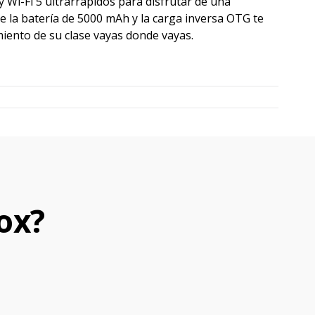
 Wi-Fi 5 ultrarrápidos para disfrutar de una
que la batería de 5000 mAh y la carga inversa OTG te
iento de su clase vayas donde vayas.
ox?