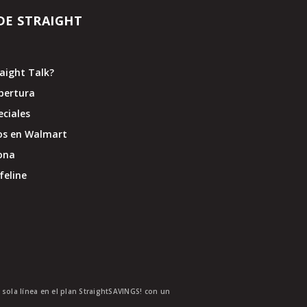
DE STRAIGHT
raight Talk?
bertura
eciales
os en Walmart
ona
feline
a sola línea en el plan StraightSAVINGS! con un