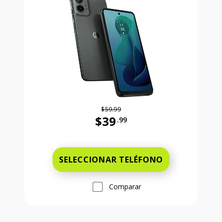
$59.99
$39
.99
Antes el precio era 59 dollars and 
SELECCIONAR TELÉFONO
Comparar