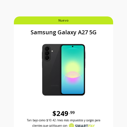
Nuevo
Samsung Galaxy A27 5G
$249
.99
Antes el precio era 249 dollars and 99 cents Ahora e
Tan bajo como
$10.42
/mes más impuestos y cargos para
clientes que califiquen con