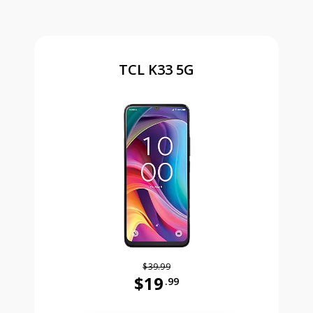
TCL K33 5G
$39.99
$19
.99
Antes el precio era 39 dollars and 