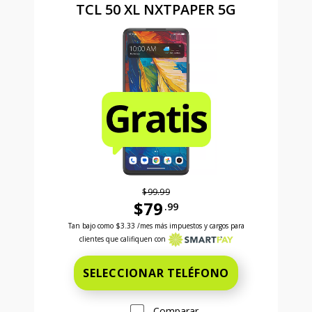
TCL 50 XL NXTPAPER 5G
$99.99
$79
.99
Antes el precio era 99 dollars and 99 cents Ahora el
Tan bajo como
$3.33
/mes más impuestos y cargos para
clientes que califiquen con
SELECCIONAR TELÉFONO
Comparar