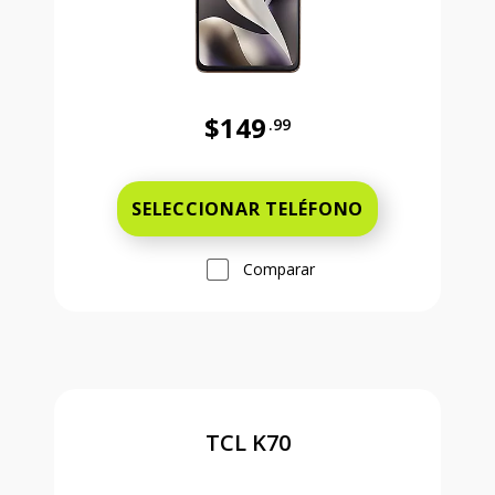
$149
.99
Antes el precio era 149 dollars and
SELECCIONAR TELÉFONO
Comparar
TCL K70