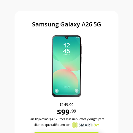
Samsung Galaxy A26 5G
$149.99
$99
.99
Antes el precio era 149 dollars and 99 cents Ahora e
Tan bajo como
$4.17
/mes más impuestos y cargos para
clientes que califiquen con