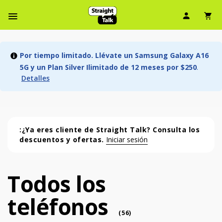
Ícono d
Ic
Menú de barra de navegación
Por tiempo limitado. Llévate un Samsung Galaxy A16
5G y un Plan Silver Ilimitado de 12 meses por $250
.
Detalles
:¿Ya eres cliente de Straight Talk? Consulta los
descuentos y ofertas.
Iniciar sesión
Todos los
Todos los teléfonos (56 phone )
teléfonos
phone
(
56
)