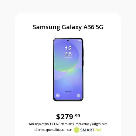
Samsung Galaxy A36 5G
$279
.99
Antes el precio era 279 dollars and 99 cents Ahora e
Tan bajo como
$11.67
/mes más impuestos y cargos para
clientes que califiquen con