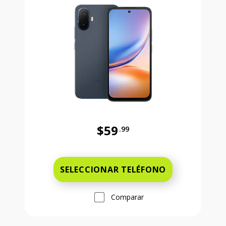
$59
.99
Antes el precio era 59 dollars and 
SELECCIONAR TELÉFONO
Comparar