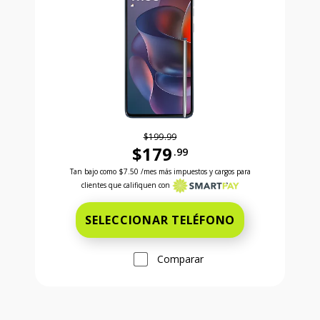
$199.99
$179
.99
Antes el precio era 199 dollars and 99 cents Ahora e
Tan bajo como
$7.50
/mes más impuestos y cargos para
clientes que califiquen con
SELECCIONAR TELÉFONO
Comparar