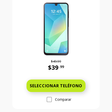
$49.99
$39
.99
Antes el precio era 49 dollars and 
SELECCIONAR TELÉFONO
Comparar