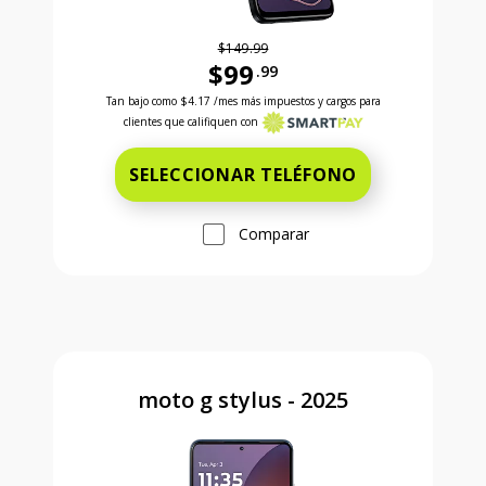
$149.99
$99
.99
Antes el precio era 149 dollars and 99 cents Ahora e
Tan bajo como
$4.17
/mes más impuestos y cargos para
clientes que califiquen con
SELECCIONAR TELÉFONO
Comparar
moto g stylus - 2025