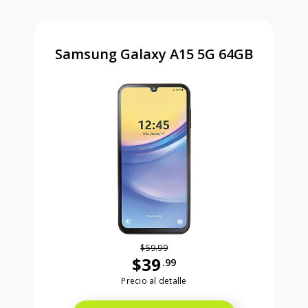
Samsung Galaxy A15 5G 64GB
$59.99
$39
.99
Antes el precio era 59 dollars and 99
Precio al detalle