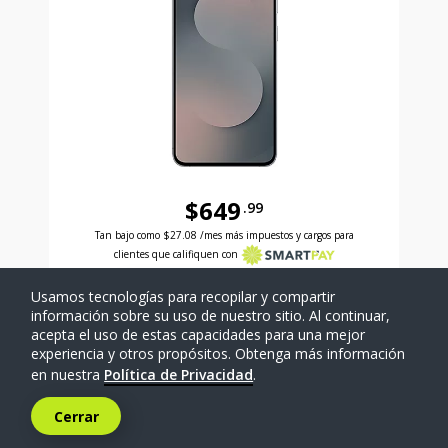
$649
.99
Antes el precio era 649 dollars and 99 cents Ahora e
Tan bajo como
$27.08
/mes más impuestos y cargos para
clientes que califiquen con
Usamos tecnologías para recopilar y compartir
SELECCIONAR TELÉFONO
información sobre su uso de nuestro sitio. Al continuar,
acepta el uso de estas capacidades para una mejor
experiencia y otros propósitos. Obtenga más información
Comparar
en nuestra
Política de Privacidad
.
Cerrar