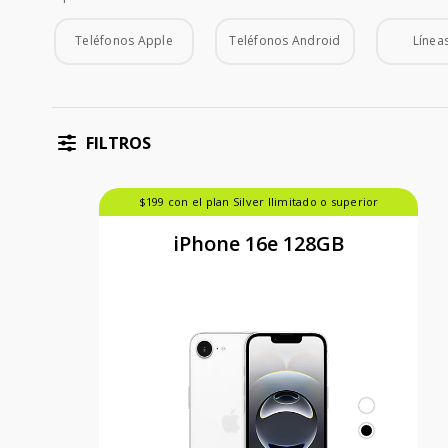
Tipo de Teléfono
Teléfonos Apple
Teléfonos Android
Líneas
FILTROS
$199 con el plan Silver Ilimitado o superior
iPhone 16e 128GB