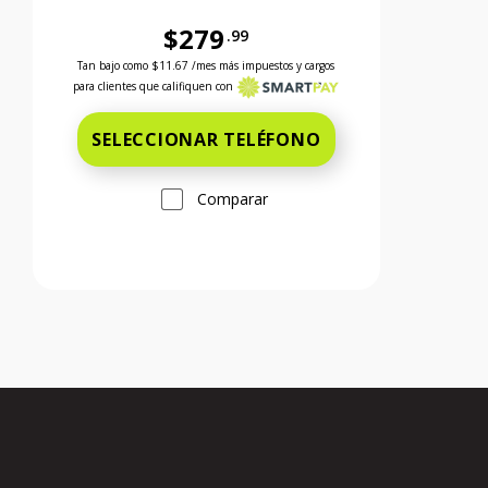
$279
.99
 el precio es 299 dollars and 99 cents
Antes el precio era 279 dollars and 99 cents Ahora el 
Tan bajo como
$11.67
/mes más impuestos y cargos
para clientes que califiquen con
SELECCIONAR TELÉFONO
Comparar