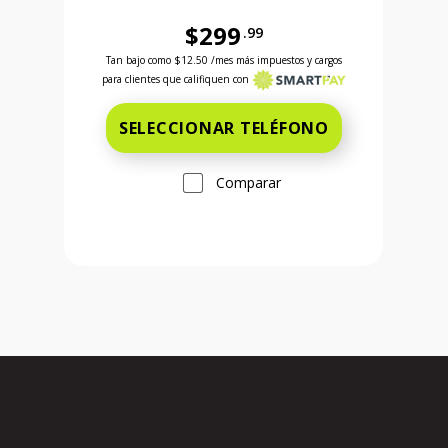
$299
.99
Ahora el precio es 599 dollars and 99 cents
Antes el precio era 299 dollars and 99 cents Ahora
Tan bajo como
$12.50
/mes más impuestos y cargos
para clientes que califiquen con
SELECCIONAR TELÉFONO
Comparar