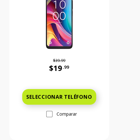
$39.99
$19
.99
99 cents Ahora el precio es 59 dollars and 99 cents
Antes el precio era 39 dollars and 99 c
SELECCIONAR TELÉFONO
Comparar