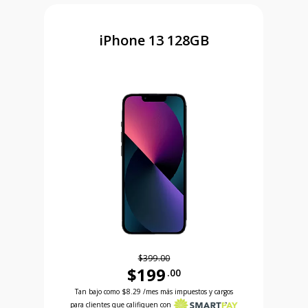
iPhone 13 128GB
$399.00
$199
.00
Antes el precio era 399 dollars and 00 cents Ahora
 and 99 cents Ahora el precio es 99 dollars and 99 cents
Tan bajo como
$8.29
/mes más impuestos y cargos
para clientes que califiquen con