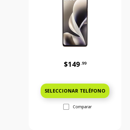
$149
.99
Antes el precio era 149 dollars
SELECCIONAR TELÉFONO
Comparar