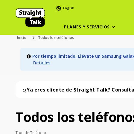
English
PLANES Y SERVICIOS
Inicio
Todos los teléfonos
Por tiempo limitado. Llévate un Samsung Galaxy
Detalles
:¿Ya eres cliente de Straight Talk? Consult
Todos los teléfono
Todos los teléfonos (57 phone )
Tipo de Teléfono