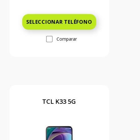
Antes el precio era 49 dollars and 99 c
SELECCIONAR TELÉFONO
Comparar
TCL K33 5G