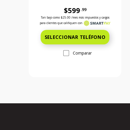
$599
.99
Antes el precio era 599 dollars and 99 cents 
Tan bajo como
$25.00
/mes más impuestos y cargos
para clientes que califiquen con
SELECCIONAR TELÉFONO
Comparar