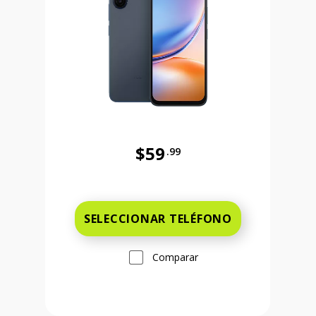
$59
.99
Antes el precio era 59 dollars and 
 and 99 cents Ahora el precio es 149 dollars and 99 cents
SELECCIONAR TELÉFONO
Comparar