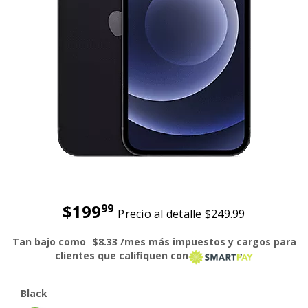
$199
99
Precio al detalle
$249.99
Antes el precio era 249 dollars and 99 cents Ahora el preci
Tan bajo como
$8.33
/mes más impuestos y cargos para
smart pay 
clientes que califiquen con
Black