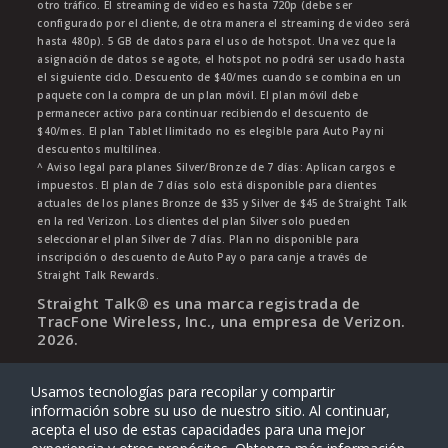
otro tráfico. El streaming de video es hasta 720p (debe ser
configurado por el cliente, de otra manera el streaming de video será
hasta 480p). 5 GB de datos para el uso de hotspot. Una vez que la
asignación de datos se agote, el hotspot no podrá ser usado hasta
el siguiente ciclo. Descuento de $40/mes cuando se combina en un
paquete con la compra de un plan móvil. El plan móvil debe
permanecer activo para continuar recibiendo el descuento de
$40/mes. El plan Tablet Ilimitado no es elegible para Auto Pay ni
descuentos multilínea.
^ Aviso legal para planes Silver/Bronze de 7 días: Aplican cargos e
impuestos. El plan de 7 días solo está disponible para clientes
actuales de los planes Bronze de $35 y Silver de $45 de Straight Talk
en la red Verizon. Los clientes del plan Silver solo pueden
seleccionar el plan Silver de 7 días. Plan no disponible para
inscripción o descuento de Auto Pay o para canje a través de
Straight Talk Rewards.
Straight Talk® es una marca registrada de
TracFone Wireless, Inc., una empresa de Verizon.
2026
.
Usamos tecnologías para recopilar y compartir
información sobre su uso de nuestro sitio. Al continuar,
acepta el uso de estas capacidades para una mejor