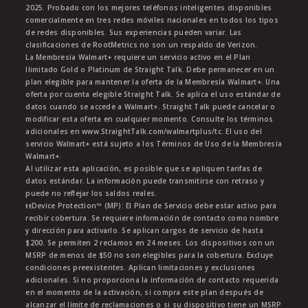
2025. Probado con los mejores teléfonos inteligentes disponibles
comercialmente en tres redes móviles nacionales en todos los tipos
de redes disponibles. Sus experiencias pueden variar. Las
clasificaciones de RootMetrics no son un respaldo de Verizon.
La Membresía Walmart+ requiere un servicio activo en el Plan
Ilimitado Gold o Platinum de Straight Talk. Debe permanecer en un
plan elegible para mantener la oferta de la Membresía Walmart+. Una
oferta por cuenta elegible Straight Talk. Se aplica el uso estándar de
datos cuando se accede a Walmart+. Straight Talk puede cancelar o
modificar esta oferta en cualquier momento. Consulte los términos
adicionales en www.StraightTalk.com/walmartplus/tc. El uso del
servicio Walmart+ está sujeto a los Términos de Uso de la Membresía
Walmart+.
Al utilizar esta aplicación, es posible que se apliquen tarifas de
datos estándar. La información puede transmitirse con retraso y
puede no reflejar los saldos reales.
ŧŧDevice Protection™ (MP): El Plan de Servicio debe estar activo para
recibir cobertura. Se requiere información de contacto como nombre
y dirección para activarlo. Se aplican cargos de servicio de hasta
$200. Se permiten 2 reclamos en 24 meses. Los dispositivos con un
MSRP de menos de $50 no son elegibles para la cobertura. Excluye
condiciones preexistentes. Aplican limitaciones y exclusiones
adicionales. Si no proporciona la información de contacto requerida
en el momento de la activación, si compra este plan después de
alcanzar el límite de reclamaciones o si su dispositivo tiene un MSRP