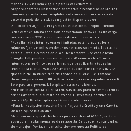
menor a $50, no será elegible para la cobertura y le
proporcionaremos un beneficio alternativo o reembolso de MP. Los
términos y condiciones completos se le enviarán por mensaje de
texto después de la activación y están disponibles en
asurion.com/StraightTalk
. Programa Quédate con tu Propio Teléfono:
Debe estar en buena condición de funcionamiento, aplica un cargo
por servicio de $200 y las opciones de reemplazo variarán.
** Las llamadas internacionales ilimitadas están disponibles a
números fijos y móviles en destinos selectos solamente, los cuales
están sujetos a cambios en cualquier momento. Por cada cuenta
Straight Talk puedes seleccionar hasta 20 números telefónicos
internacionales únicos para llamar, que se aplicarán a todas las
líneas de la cuenta. Estos 20 números pueden cambiarse cada vez
que se inicie un nuevo ciclo de servicio de 30 días. Las llamadas
deben originarse en EE.UU. o Puerto Rico (no roaming internacional).
Sólo para uso personal. Se aplican otras condiciones.
*En momentos de tráfico en la red, sus datos pueden ser más lentos
temporalmente que el resto del tráfico. El streaming de video es
hasta 480p. Pueden aplicarse términos adicionales.
∞Para la inscripción necesitará una Tarjeta de Credito y una Cuenta,
Un mes equivale a 30 dias.
∆Al enviar mensajes de texto con palabras clave al 611611, está de
acuerdo en recibir mensajes de respuesta. Se pueden aplicar tarifas
de mensajes. Por favor, consulte siempre nuestra Política de