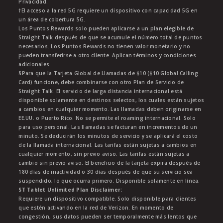
Privacidad.
†El acceso a la red 5G requiere un dispositivo con capacidad 5G en
un área de cobertura 5G.
Los Puntos Rewards solo pueden aplicarse a un plan elegible de
Straight Talk después de que se acumule el número total de puntos
necesarios. Los Puntos Rewards no tienen valor monetario y no
pueden transferirse a otro cliente. Aplican términos y condiciones
adicionales.
§Para que la Tarjeta Global de Llamadas de $10 ($10 Global Calling
Card) funcione, debe combinarse con otro Plan de Servicio de
Straight Talk. El servicio de larga distancia internacional está
disponible solamente en destinos selectos, los cuales están sujetos
a cambios en cualquier momento. Las llamadas deben originarse en
EE.UU. o Puerto Rico. No se permite el roaming internacional. Solo
para uso personal. Las llamadas se facturan en incrementos de un
minuto. Se deducirán los minutos de servicio y se aplicará el costo
de la llamada internacional. Las tarifas están sujetas a cambios en
cualquier momento, sin previo aviso. Las tarifas están sujetas a
cambio sin previo aviso. El beneficio de la tarjeta expira después de
180 días de inactividad o 30 días después de que su servicio sea
suspendido, lo que ocurra primero. Disponible solamente en línea.
ST Tablet Unlimited Plan Disclaimer:
Requiere un dispositivo compatible. Solo disponible para clientes
que estén activando en la red de Verizon. En momento de
congestión, sus datos pueden ser temporalmente más lentos que