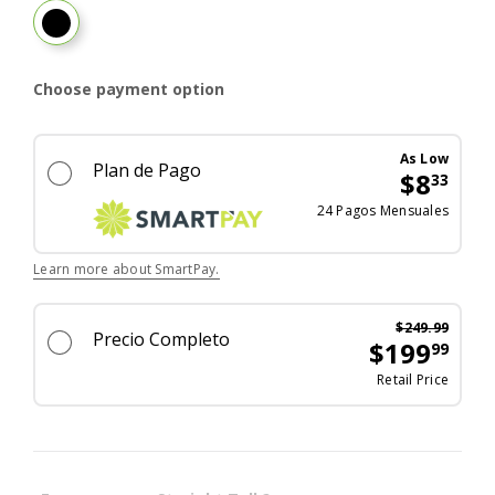
Black
Choose payment option
As Low
Plan de Pago
$8
33
El ex
24 Pagos Mensuales
Learn more about SmartPay.
$249.99
Precio Completo
$199
99
Antes
Retail Price