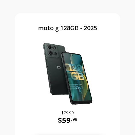
moto g 128GB - 2025
$79.99
$59
.99
Antes el precio era 79 dollars and 