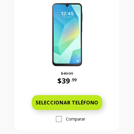
$49.99
$39
.99
Antes el precio era 49 dollars and 
SELECCIONAR TELÉFONO
Comparar