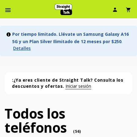
Ícono d
Ic
Menú de barra de navegación
Por tiempo limitado. Llévate un Samsung Galaxy A16
5G y un Plan Silver Ilimitado de 12 meses por $250
.
Detalles
:¿Ya eres cliente de Straight Talk? Consulta los
descuentos y ofertas.
Iniciar sesión
Todos los
Todos los teléfonos (56 phone )
teléfonos
phone
(
56
)