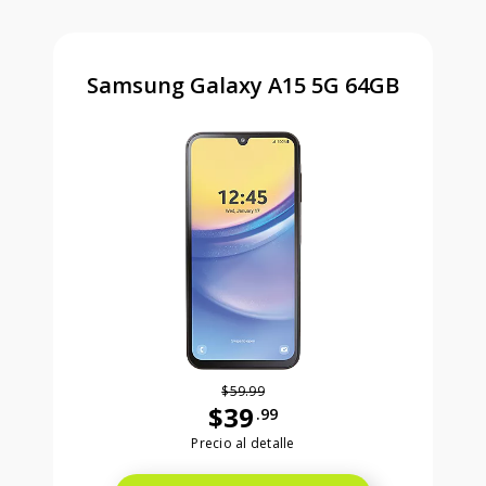
Samsung Galaxy A15 5G 64GB
$59.99
$39
.99
Antes el precio era 59 dollars and 99
Precio al detalle