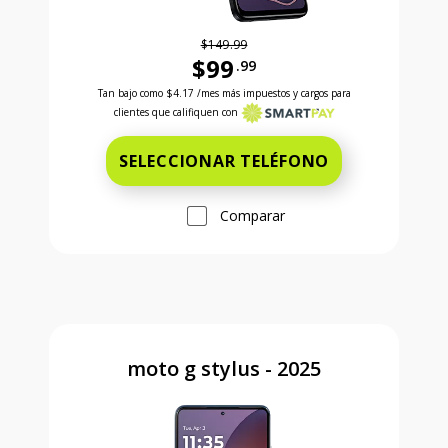
$149.99
$99
.99
Antes el precio era 149 dollars and 99 cents Ahora e
Tan bajo como
$4.17
/mes más impuestos y cargos para
clientes que califiquen con
SELECCIONAR TELÉFONO
Comparar
moto g stylus - 2025