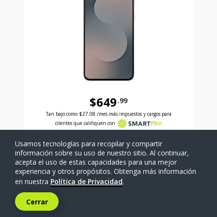
$649
.99
Antes el precio era 649 dollars and 99 cents Ahora e
Tan bajo como
$27.08
/mes más impuestos y cargos para
clientes que califiquen con
Usamos tecnologías para recopilar y compartir
SELECCIONAR TELÉFONO
información sobre su uso de nuestro sitio. Al continuar,
acepta el uso de estas capacidades para una mejor
experiencia y otros propósitos. Obtenga más información
Comparar
en nuestra
Política de Privacidad
.
Cerrar