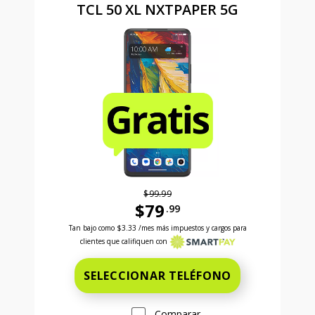
TCL 50 XL NXTPAPER 5G
$99.99
$79
.99
Antes el precio era 99 dollars and 99 cents Ahora el
Tan bajo como
$3.33
/mes más impuestos y cargos para
clientes que califiquen con
SELECCIONAR TELÉFONO
Comparar