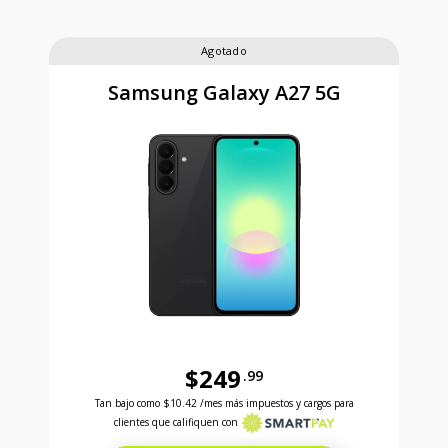
Agotado
Samsung Galaxy A27 5G
$249
.99
Antes el precio era 249 dollars and 99 cents Ahora e
Tan bajo como
$10.42
/mes más impuestos y cargos para
clientes que califiquen con