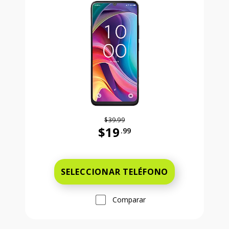
$39.99
$19
.99
Antes el precio era 39 dollars and 
SELECCIONAR TELÉFONO
Comparar