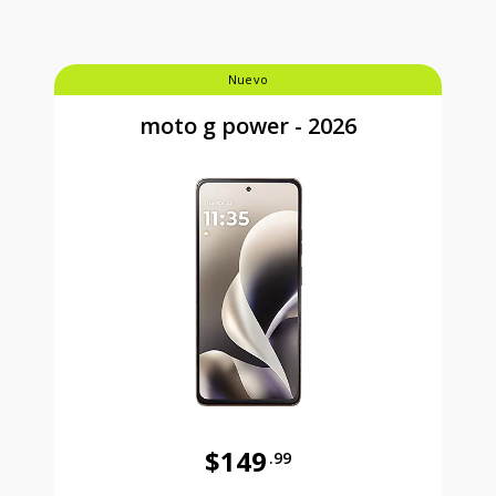
Nuevo
moto g power - 2026
$149
.99
Antes el precio era 149 dollars and