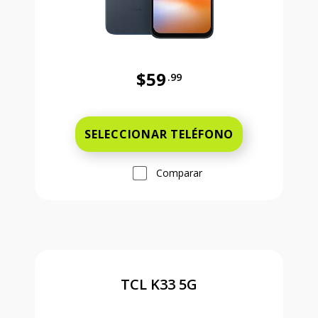
$59
.99
Antes el precio era 59 dollars and 
SELECCIONAR TELÉFONO
Comparar
TCL K33 5G