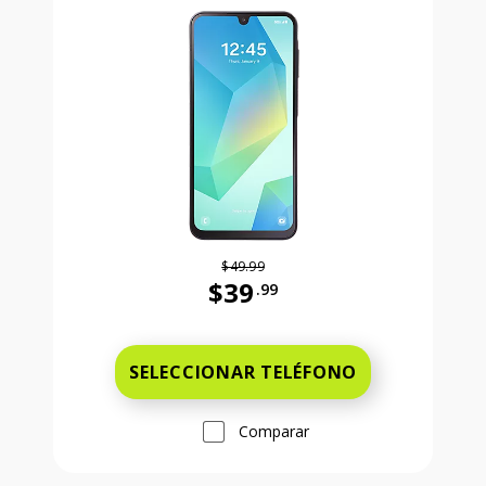
$49.99
$39
.99
Antes el precio era 49 dollars and 
SELECCIONAR TELÉFONO
Comparar