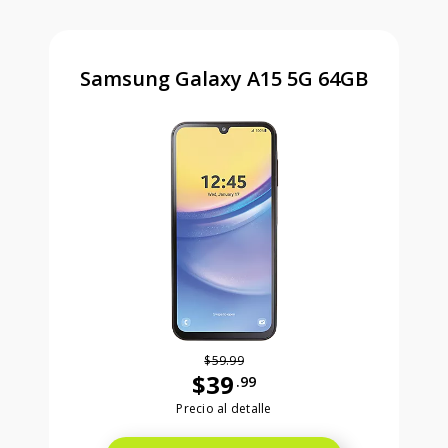
Samsung Galaxy A15 5G 64GB
$59.99
$39
.99
Antes el precio era 59 dollars and 99
Precio al detalle