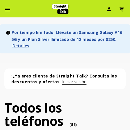
Ícono d
Ic
Menú de barra de navegación
Por tiempo limitado. Llévate un Samsung Galaxy A16
5G y un Plan Silver Ilimitado de 12 meses por $250
.
Detalles
:¿Ya eres cliente de Straight Talk? Consulta los
descuentos y ofertas.
Iniciar sesión
Todos los
Todos los teléfonos (56 phone )
teléfonos
phone
(
56
)