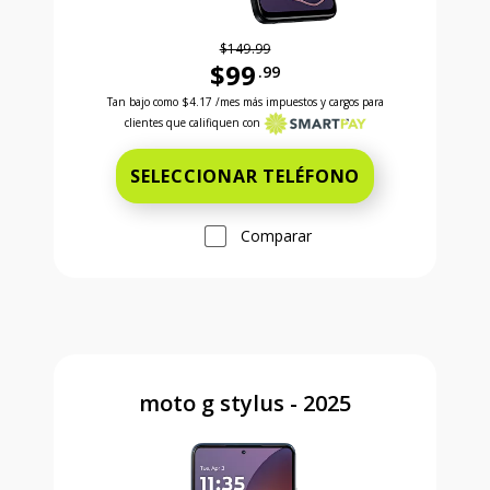
$149.99
$99
.99
Antes el precio era 149 dollars and 99 cents Ahora e
Tan bajo como
$4.17
/mes más impuestos y cargos para
clientes que califiquen con
SELECCIONAR TELÉFONO
Comparar
moto g stylus - 2025