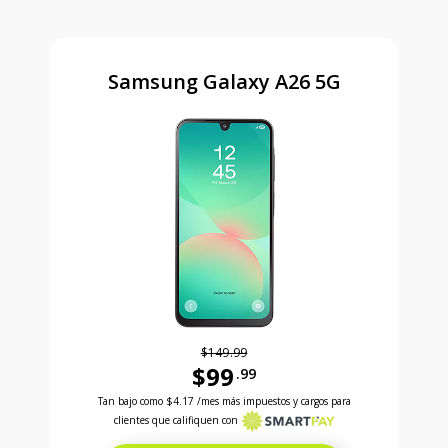
Samsung Galaxy A26 5G
$149.99
$99
.99
Antes el precio era 149 dollars and 99 cents Ahora e
Tan bajo como
$4.17
/mes más impuestos y cargos para
clientes que califiquen con