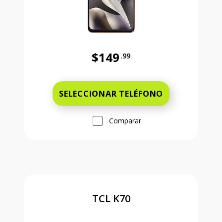
$149
.99
Antes el precio era 149 dollars and
SELECCIONAR TELÉFONO
Comparar
TCL K70