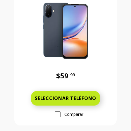
$59
.99
Antes el precio era 59 dollars and 
SELECCIONAR TELÉFONO
Comparar