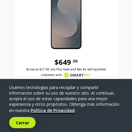
$649
.99
Antes el precio era 649 dollars and 99 cents Ahora e
As low as
$27.08
/mo Plus taxes and fees for well qualified
customers with
Usamos tecnologías para recopilar y compartir
SELECCIONAR TELÉFONO
información sobre su uso de nuestro sitio. Al continuar,
acepta el uso de estas capacidades para una mejor
experiencia y otros propósitos. Obtenga más información
Comparar
en nuestra
Política de Privacidad
.
Cerrar