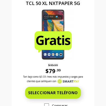
TCL 50 XL NXTPAPER 5G
$99.99
$79
.99
Antes el precio era 99 dollars and 99 cents Ahora el
Tan bajo como
$3.33
/mes más impuestos y cargos para
clientes que califiquen con
SELECCIONAR TELÉFONO
Comparar