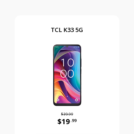
TCL K33 5G
$39.99
$19
.99
Antes el precio era 39 dollars and 