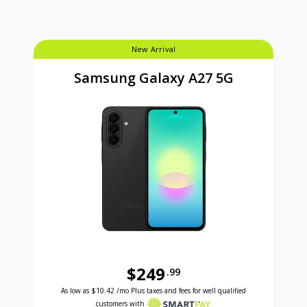
New Arrival
Samsung Galaxy A27 5G
$249
.99
Antes el precio era 249 dollars and 99 cents Ahora e
As low as
$10.42
/mo Plus taxes and fees for well qualified
customers with