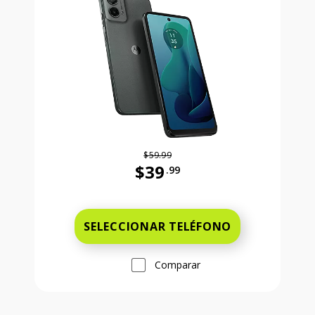
$59.99
$39
.99
Antes el precio era 59 dollars and 
SELECCIONAR TELÉFONO
Comparar