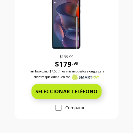
$199.99
$179
.99
Antes el precio era 199 dollars and 99 cents Ahora e
Tan bajo como
$7.50
/mes más impuestos y cargos para
clientes que califiquen con
SELECCIONAR TELÉFONO
Comparar