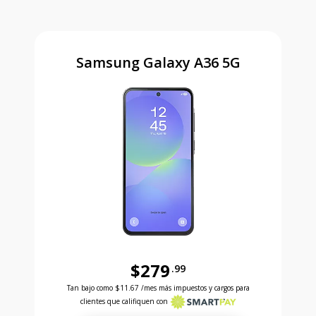
Samsung Galaxy A36 5G
$279
.99
Antes el precio era 279 dollars and 99 cents Ahora e
Tan bajo como
$11.67
/mes más impuestos y cargos para
clientes que califiquen con