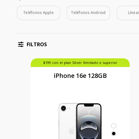
Tipo de Teléfono
Teléfonos Apple
Teléfonos Android
Líneas
FILTROS
$199 con el plan Silver Ilimitado o superior
iPhone 16e 128GB