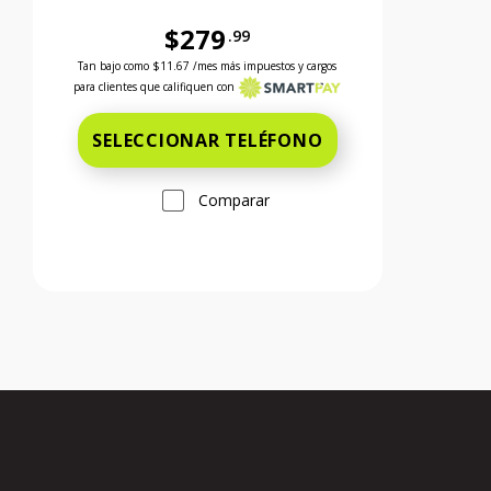
$279
.99
 el precio es 299 dollars and 99 cents
Antes el precio era 279 dollars and 99 cents Ahora el 
Tan bajo como
$11.67
/mes más impuestos y cargos
para clientes que califiquen con
SELECCIONAR TELÉFONO
Comparar