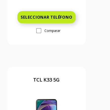
Antes el precio era 49 dollars and 99 c
SELECCIONAR TELÉFONO
Comparar
TCL K33 5G