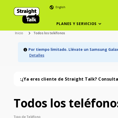
English
PLANES Y SERVICIOS
Inicio
Todos los teléfonos
Por tiempo limitado. Llévate un Samsung Galaxy
Detalles
:¿Ya eres cliente de Straight Talk? Consult
Todos los teléfono
Todos los teléfonos (57 phone )
Tipo de Teléfono