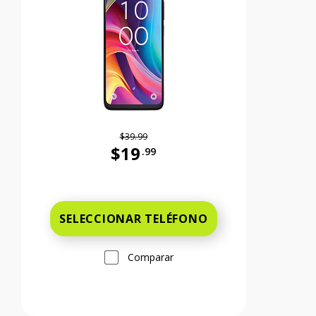
$39.99
$19
.99
99 cents Ahora el precio es 59 dollars and 99 cents
Antes el precio era 39 dollars and 99 c
SELECCIONAR TELÉFONO
Comparar