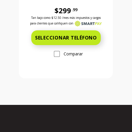
$299
.99
Ahora el precio es 599 dollars and 99 cents
Antes el precio era 299 dollars and 99 cents Ahora
Tan bajo como
$12.50
/mes más impuestos y cargos
para clientes que califiquen con
SELECCIONAR TELÉFONO
Comparar