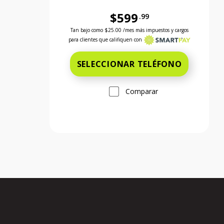
$599
.99
Antes el precio era 599 dollars and 99 cents 
Tan bajo como
$25.00
/mes más impuestos y cargos
para clientes que califiquen con
SELECCIONAR TELÉFONO
Comparar