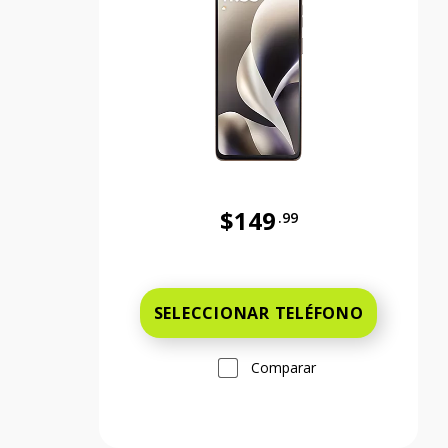
$149
.99
Antes el precio era 149 dollars
SELECCIONAR TELÉFONO
Comparar