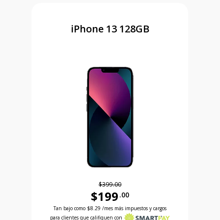
iPhone 13 128GB
$399.00
$199
.00
Antes el precio era 399 dollars and 00 cents Ahora
 and 99 cents Ahora el precio es 99 dollars and 99 cents
Tan bajo como
$8.29
/mes más impuestos y cargos
para clientes que califiquen con