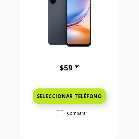
$59
.99
Antes el precio era 59 dollars and 
 and 99 cents Ahora el precio es 149 dollars and 99 cents
SELECCIONAR TELÉFONO
Comparar