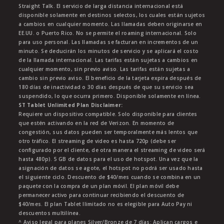
Straight Talk. El servicio de larga distancia internacional está
disponible solamente en destinos selectos, los cuales están sujetos
a cambios en cualquier momento. Las llamadas deben originarse en
EE.UU. o Puerto Rico. No se permite el roaming internacional. Solo
para uso personal. Las llamadas se facturan en incrementos de un
minuto. Se deducirán los minutos de servicio y se aplicará el costo
de la llamada internacional. Las tarifas están sujetas a cambios en
cualquier momento, sin previo aviso. Las tarifas están sujetas a
cambio sin previo aviso. El beneficio de la tarjeta expira después de
180 días de inactividad o 30 días después de que su servicio sea
suspendido, lo que ocurra primero. Disponible solamente en línea.
ST Tablet Unlimited Plan Disclaimer:
Requiere un dispositivo compatible. Solo disponible para clientes
que estén activando en la red de Verizon. En momento de
congestión, sus datos pueden ser temporalmente más lentos que
otro tráfico. El streaming de video es hasta 720p (debe ser
configurado por el cliente, de otra manera el streaming de video será
hasta 480p). 5 GB de datos para el uso de hotspot. Una vez que la
asignación de datos se agote, el hotspot no podrá ser usado hasta
el siguiente ciclo. Descuento de $40/mes cuando se combina en un
paquete con la compra de un plan móvil. El plan móvil debe
permanecer activo para continuar recibiendo el descuento de
$40/mes. El plan Tablet Ilimitado no es elegible para Auto Pay ni
descuentos multilínea.
^ Aviso legal para planes Silver/Bronze de 7 días: Aplican cargos e