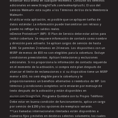
modificar esta oferta en cualquier momento. Consulte los términos
adicionales en www.StraightTalk.com/walmartplus/tc. El uso del
servicio Walmart+ está sujeto a los Términos de Uso de la Membresía
Walmart+.
Al utilizar esta aplicación, es posible que se apliquen tarifas de
datos estándar. La información puede transmitirse con retraso y
puede no reflejar los saldos reales.
ŧŧDevice Protection™ (MP): El Plan de Servicio debe estar activo para
recibir cobertura. Se requiere información de contacto como nombre
y dirección para activarlo. Se aplican cargos de servicio de hasta
$200. Se permiten 2 reclamos en 24 meses. Los dispositivos con un
MSRP de menos de $50 no son elegibles para la cobertura. Excluye
condiciones preexistentes. Aplican limitaciones y exclusiones
adicionales. Si no proporciona la información de contacto requerida
en el momento de la activación, si compra este plan después de
alcanzar el límite de reclamaciones o si su dispositivo tiene un MSRP
menor a $50, no será elegible para la cobertura y le
proporcionaremos un beneficio alternativo o reembolso de MP. Los
términos y condiciones completos se le enviarán por mensaje de
texto después de la activación y están disponibles en
asurion.com/StraightTalk
. Programa Quédate con tu Propio Teléfono:
Debe estar en buena condición de funcionamiento, aplica un cargo
por servicio de $200 y las opciones de reemplazo variarán.
** Las llamadas internacionales ilimitadas están disponibles a
números fijos y móviles en destinos selectos solamente, los cuales