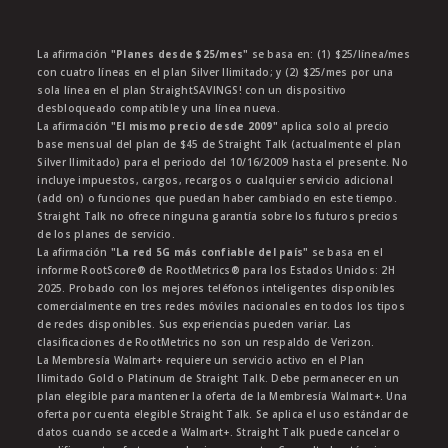
La afirmación
"Planes desde $25/mes"
se basa en: (1) $25/línea/mes
con cuatro líneas en el plan Silver Ilimitado; y (2) $25/mes por una
sola línea en el plan StraightSAVINGS! con un dispositivo
desbloqueado compatible y una línea nueva.
La afirmación
"El mismo precio desde 2009"
aplica solo al precio
base mensual del plan de $45 de Straight Talk (actualmente el plan
Silver Ilimitado) para el periodo del 10/16/2009 hasta el presente. No
incluye impuestos, cargos, recargos o cualquier servicio adicional
(add on) o funciones que puedan haber cambiado en este tiempo.
Straight Talk no ofrece ninguna garantía sobre los futuros precios
de los planes de servicio.
La afirmación
"La red 5G más confiable del país"
se basa en el
informe RootScore® de RootMetrics® para los Estados Unidos: 2H
2025. Probado con los mejores teléfonos inteligentes disponibles
comercialmente en tres redes móviles nacionales en todos los tipos
de redes disponibles. Sus experiencias pueden variar. Las
clasificaciones de RootMetrics no son un respaldo de Verizon.
La Membresía Walmart+ requiere un servicio activo en el Plan
Ilimitado Gold o Platinum de Straight Talk. Debe permanecer en un
plan elegible para mantener la oferta de la Membresía Walmart+. Una
oferta por cuenta elegible Straight Talk. Se aplica el uso estándar de
datos cuando se accede a Walmart+. Straight Talk puede cancelar o