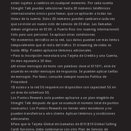
están sujetos a cambios en cualquier momento. Por cada cuenta
Straight Talk puedes seleccionar hasta 20 números telefónicos
internacionales únicos para llamar, que se aplicarán a todas las
líneas de la cuenta. Estos 20 números pueden cambiarse cada vez
que se inicie un nuevo ciclo de servicio de 30 días. Las llamadas
deben originarse en EE.UU. o Puerto Rico (no roaming internacional).
Sólo para uso personal. Se aplican otras condiciones.
*En momentos de tráfico en la red, sus datos pueden ser más lentos
temporalmente que el resto del tráfico. El streaming de video es
hasta 480p. Pueden aplicarse términos adicionales.
∞Para la inscripción necesitará una Tarjeta de Credito y una Cuenta,
Un mes equivale a 30 dias.
∆Al enviar mensajes de texto con palabras clave al 611611, está de
acuerdo en recibir mensajes de respuesta. Se pueden aplicar tarifas
de mensajes. Por favor, consulte siempre nuestra Política de
Privacidad.
†El acceso a la red 5G requiere un dispositivo con capacidad 5G en
un área de cobertura 5G.
Los Puntos Rewards solo pueden aplicarse a un plan elegible de
Straight Talk después de que se acumule el número total de puntos
necesarios. Los Puntos Rewards no tienen valor monetario y no
pueden transferirse a otro cliente. Aplican términos y condiciones
adicionales.
§Para que la Tarjeta Global de Llamadas de $10 ($10 Global Calling
Card) funcione, debe combinarse con otro Plan de Servicio de