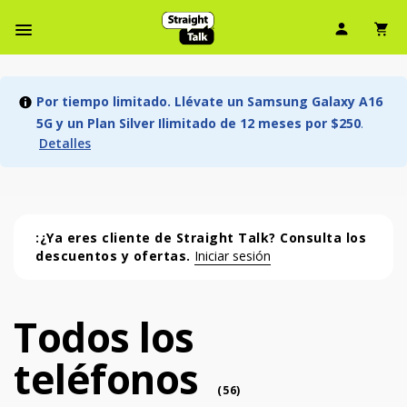
Ícono d
Ic
Menú de barra de navegación
Por tiempo limitado. Llévate un Samsung Galaxy A16
5G y un Plan Silver Ilimitado de 12 meses por $250
.
Detalles
:¿Ya eres cliente de Straight Talk? Consulta los
descuentos y ofertas.
Iniciar sesión
Todos los
Todos los teléfonos (56 phone )
teléfonos
phone
(
56
)