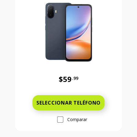
$59
.99
Antes el precio era 59 dollars and 
SELECCIONAR TELÉFONO
Comparar