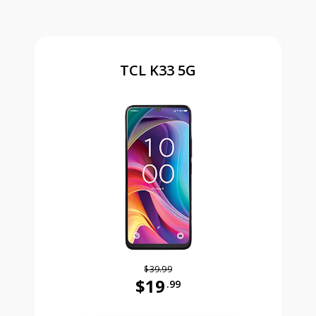
TCL K33 5G
$39.99
$19
.99
Antes el precio era 39 dollars and 