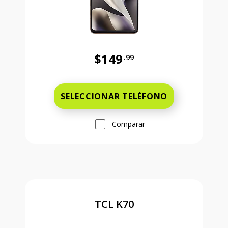
$149
.99
Antes el precio era 149 dollars and
SELECCIONAR TELÉFONO
Comparar
TCL K70