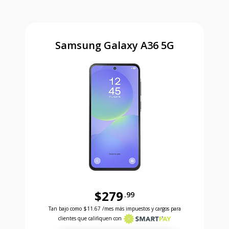
Samsung Galaxy A36 5G
$279
.99
Antes el precio era 279 dollars and 99 cents Ahora e
Tan bajo como
$11.67
/mes más impuestos y cargos para
clientes que califiquen con