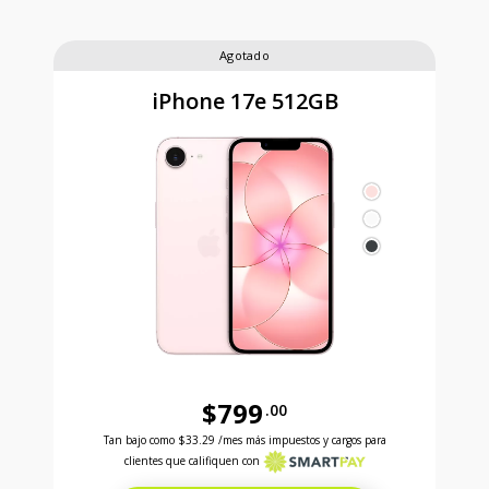
Agotado
iPhone 17e 512GB
$799
.00
Antes el precio era 799 dollars and 00 cents Ahora e
Tan bajo como
$33.29
/mes más impuestos y cargos para
clientes que califiquen con