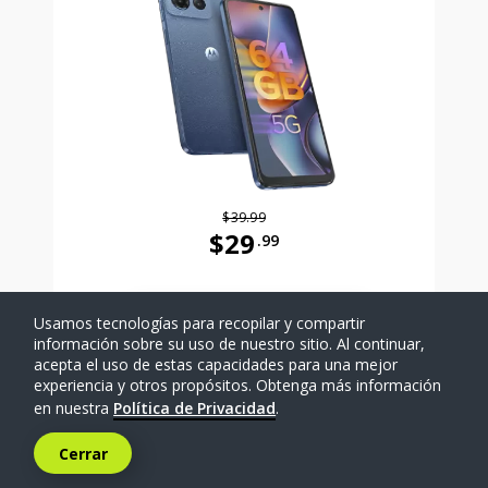
$39.99
$29
.99
Antes el precio era 39 dollars and 
Usamos tecnologías para recopilar y compartir
SELECCIONAR TELÉFONO
información sobre su uso de nuestro sitio. Al continuar,
acepta el uso de estas capacidades para una mejor
experiencia y otros propósitos. Obtenga más información
Comparar
en nuestra
Política de Privacidad
.
Cerrar