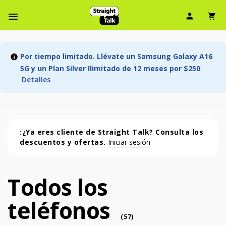
Ícono d
Ic
Menú de barra de navegación
Por tiempo limitado. Llévate un Samsung Galaxy A16
5G y un Plan Silver Ilimitado de 12 meses por $250
.
Detalles
:¿Ya eres cliente de Straight Talk? Consulta los
descuentos y ofertas.
Iniciar sesión
Todos los
Todos los teléfonos (57 phone )
teléfonos
phone
(
57
)