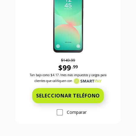
$149.99
$99
.99
Antes el precio era 149 dollars and 99 cents Ahora e
Tan bajo como
$4.17
/mes más impuestos y cargos para
clientes que califiquen con
SELECCIONAR TELÉFONO
Comparar