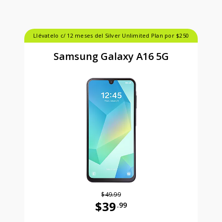
Llévatelo c/ 12 meses del Silver Unlimited Plan por $250
Samsung Galaxy A16 5G
$49.99
$39
.99
Antes el precio era 49 dollars and 