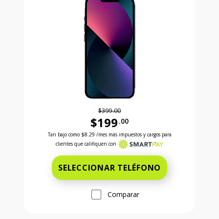
$399.00
$199
.00
Antes el precio era 399 dollars and 00 cents Ahora e
Tan bajo como
$8.29
/mes más impuestos y cargos para
clientes que califiquen con
SELECCIONAR TELÉFONO
Comparar