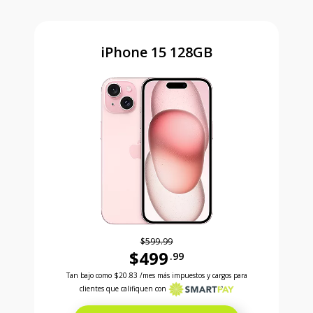
iPhone 15 128GB
$599.99
$499
.99
Antes el precio era 599 dollars and 99 cents Ahora e
Tan bajo como
$20.83
/mes más impuestos y cargos para
clientes que califiquen con