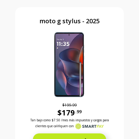
moto g stylus - 2025
$199.99
$179
.99
Antes el precio era 199 dollars and 99 cents Ahora e
Tan bajo como
$7.50
/mes más impuestos y cargos para
clientes que califiquen con