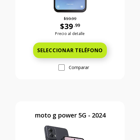
$59.99
$39
.99
Antes el precio era 59 dollars and 99
Precio al detalle
SELECCIONAR TELÉFONO
Comparar
moto g power 5G - 2024