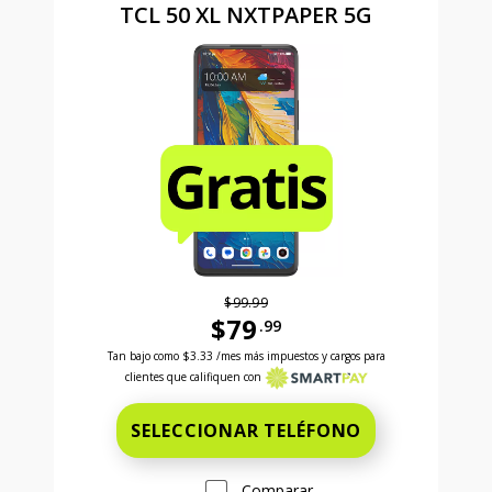
TCL 50 XL NXTPAPER 5G
$99.99
$79
.99
Antes el precio era 99 dollars and 99 cents Ahora el
Tan bajo como
$3.33
/mes más impuestos y cargos para
clientes que califiquen con
SELECCIONAR TELÉFONO
Comparar