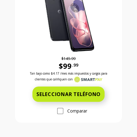
$149.99
$99
.99
Antes el precio era 149 dollars and 99 cents Ahora e
Tan bajo como
$4.17
/mes más impuestos y cargos para
clientes que califiquen con
SELECCIONAR TELÉFONO
Comparar