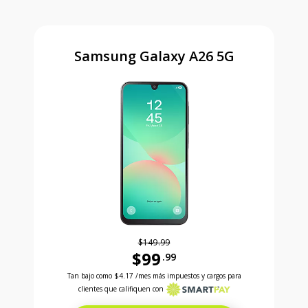
Samsung Galaxy A26 5G
$149.99
$99
.99
Antes el precio era 149 dollars and 99 cents Ahora e
Tan bajo como
$4.17
/mes más impuestos y cargos para
clientes que califiquen con