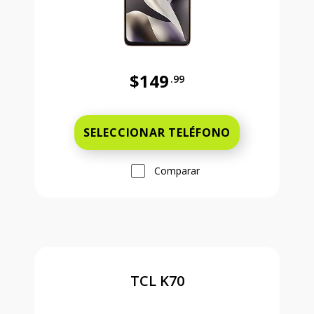
$149
.99
Antes el precio era 149 dollars and
SELECCIONAR TELÉFONO
Comparar
TCL K70