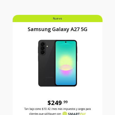
Nuevo
Samsung Galaxy A27 5G
$249
.99
Antes el precio era 249 dollars and 99 cents Ahora e
Tan bajo como
$10.42
/mes más impuestos y cargos para
clientes que califiquen con