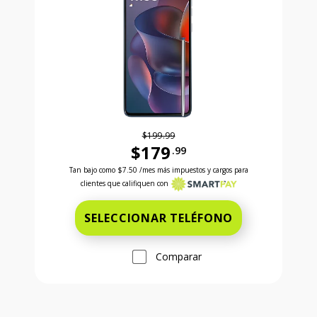
$199.99
$179
.99
Antes el precio era 199 dollars and 99 cents Ahora e
Tan bajo como
$7.50
/mes más impuestos y cargos para
clientes que califiquen con
SELECCIONAR TELÉFONO
Comparar