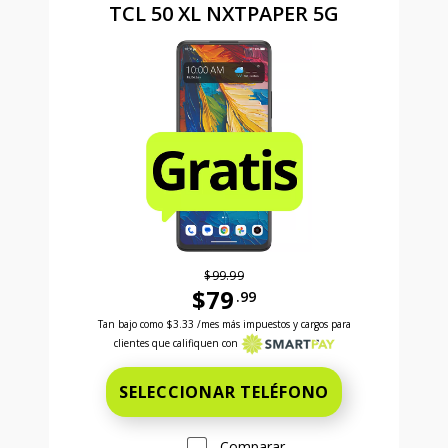
TCL 50 XL NXTPAPER 5G
$99.99
$79
.99
Antes el precio era 99 dollars and 99 cents Ahora el
Tan bajo como
$3.33
/mes más impuestos y cargos para
clientes que califiquen con
SELECCIONAR TELÉFONO
Comparar