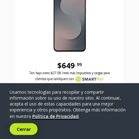
$649
.99
Antes el precio era 649 dollars and 99 cents Ahora e
Tan bajo como
$27.08
/mes más impuestos y cargos para
clientes que califiquen con
Usamos tecnologías para recopilar y compartir
SELECCIONAR TELÉFONO
información sobre su uso de nuestro sitio. Al continuar,
acepta el uso de estas capacidades para una mejor
experiencia y otros propósitos. Obtenga más información
Comparar
en nuestra
Política de Privacidad
.
Cerrar