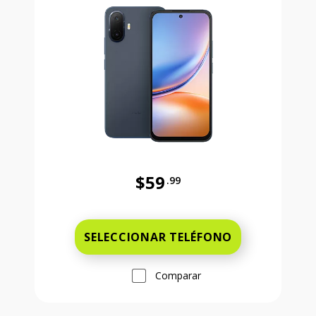
$59
.99
Antes el precio era 59 dollars and 
SELECCIONAR TELÉFONO
Comparar