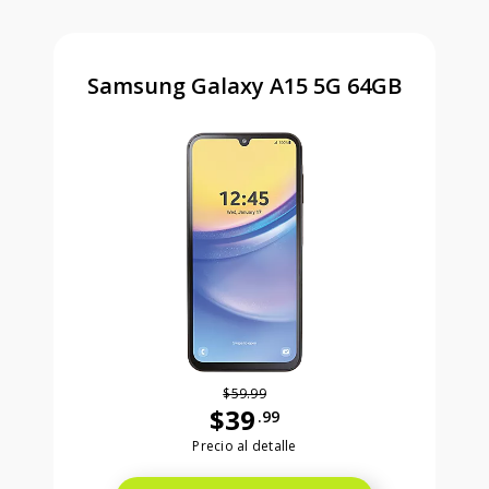
Samsung Galaxy A15 5G 64GB
$59.99
$39
.99
Antes el precio era 59 dollars and 99
Precio al detalle