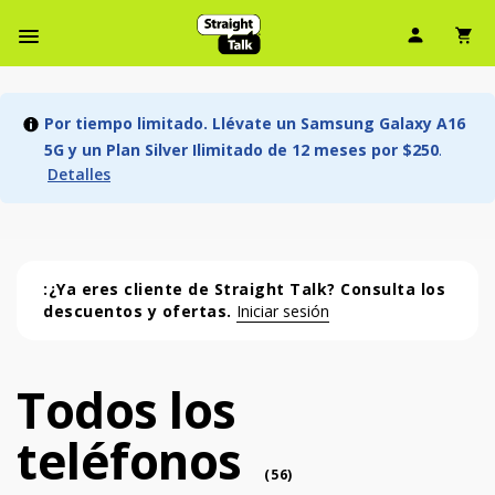
Ícono d
Ic
Menú de barra de navegación
Por tiempo limitado. Llévate un Samsung Galaxy A16
5G y un Plan Silver Ilimitado de 12 meses por $250
.
Detalles
:¿Ya eres cliente de Straight Talk? Consulta los
descuentos y ofertas.
Iniciar sesión
Todos los
Todos los teléfonos (56 phone )
teléfonos
phone
(
56
)