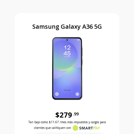
Samsung Galaxy A36 5G
$279
.99
Antes el precio era 279 dollars and 99 cents Ahora e
Tan bajo como
$11.67
/mes más impuestos y cargos para
clientes que califiquen con