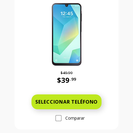
$49.99
$39
.99
Antes el precio era 49 dollars and 
SELECCIONAR TELÉFONO
Comparar