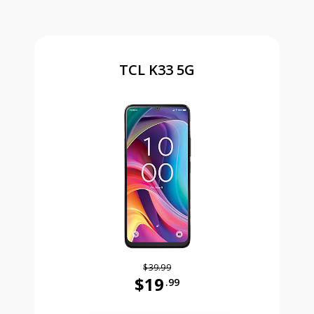
TCL K33 5G
$39.99
$19
.99
Antes el precio era 39 dollars and 