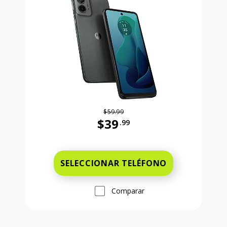
$59.99
$39
.99
Antes el precio era 59 dollars and 
SELECCIONAR TELÉFONO
Comparar