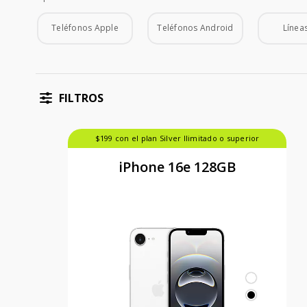
Tipo de Teléfono
Teléfonos Apple
Teléfonos Android
Líneas
FILTROS
$199 con el plan Silver Ilimitado o superior
iPhone 16e 128GB