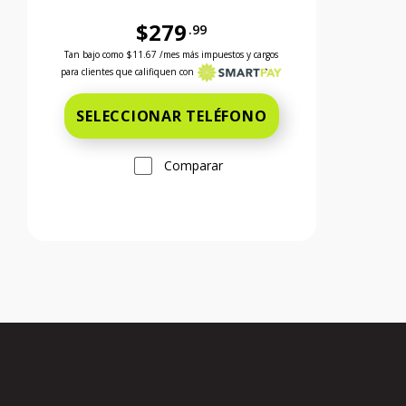
$279
.99
 el precio es 299 dollars and 99 cents
Antes el precio era 279 dollars and 99 cents Ahora el 
Tan bajo como
$11.67
/mes más impuestos y cargos
para clientes que califiquen con
SELECCIONAR TELÉFONO
Comparar