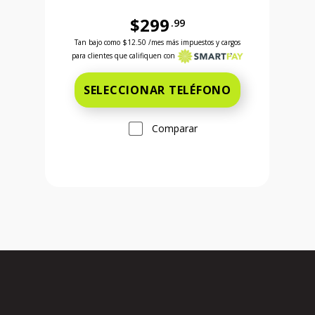
$299
.99
Ahora el precio es 599 dollars and 99 cents
Antes el precio era 299 dollars and 99 cents Ahora
Tan bajo como
$12.50
/mes más impuestos y cargos
para clientes que califiquen con
SELECCIONAR TELÉFONO
Comparar