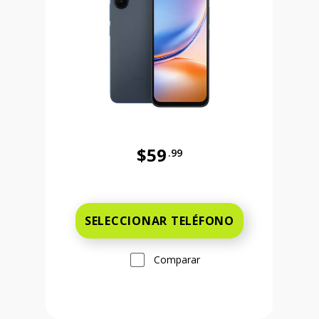
$59
.99
Antes el precio era 59 dollars and 
 and 99 cents Ahora el precio es 149 dollars and 99 cents
SELECCIONAR TELÉFONO
Comparar