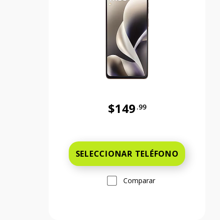
$149
.99
Antes el precio era 149 dollars
SELECCIONAR TELÉFONO
Comparar