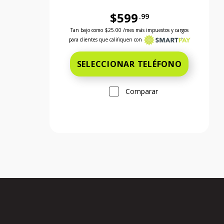
$599
.99
Antes el precio era 599 dollars and 99 cents 
Tan bajo como
$25.00
/mes más impuestos y cargos
para clientes que califiquen con
SELECCIONAR TELÉFONO
Comparar