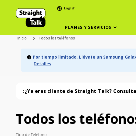
English
PLANES Y SERVICIOS
Inicio
Todos los teléfonos
Por tiempo limitado. Llévate un Samsung Galaxy
Detalles
:¿Ya eres cliente de Straight Talk? Consult
Todos los teléfono
Todos los teléfonos (57 phone )
Tipo de Teléfono