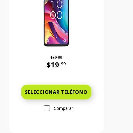
$39.99
$19
.99
99 cents Ahora el precio es 59 dollars and 99 cents
Antes el precio era 39 dollars and 99 c
SELECCIONAR TELÉFONO
Comparar