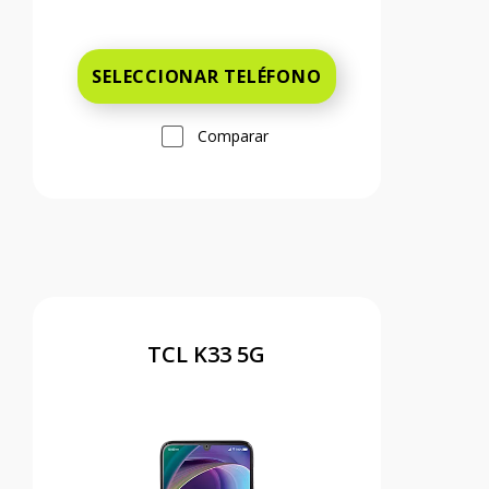
Antes el precio era 49 dollars and 99 c
SELECCIONAR TELÉFONO
Comparar
TCL K33 5G