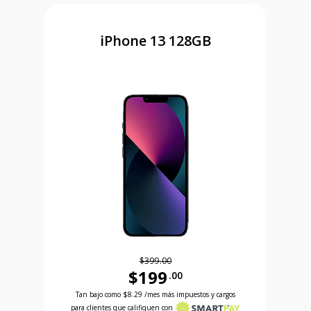
iPhone 13 128GB
$399.00
$199
.00
Antes el precio era 399 dollars and 00 cents Ahora
 and 99 cents Ahora el precio es 99 dollars and 99 cents
Tan bajo como
$8.29
/mes más impuestos y cargos
para clientes que califiquen con