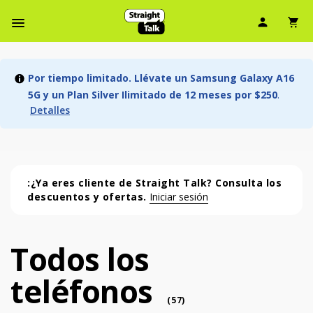
Ícono d
Ic
Menú de barra de navegación
Por tiempo limitado. Llévate un Samsung Galaxy A16
5G y un Plan Silver Ilimitado de 12 meses por $250
.
Detalles
:¿Ya eres cliente de Straight Talk? Consulta los
descuentos y ofertas.
Iniciar sesión
Todos los
Todos los teléfonos (57 phone )
teléfonos
phone
(
57
)