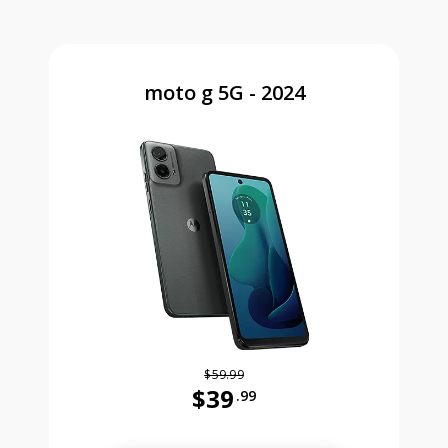
moto g 5G - 2024
$59.99
$39
.99
Antes el precio era 59 dollars and 