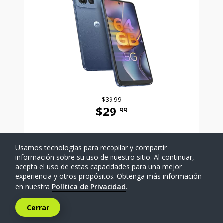
$39.99
$29
.99
Antes el precio era 39 dollars and 
Usamos tecnologías para recopilar y compartir
SELECCIONAR TELÉFONO
información sobre su uso de nuestro sitio. Al continuar,
acepta el uso de estas capacidades para una mejor
experiencia y otros propósitos. Obtenga más información
Comparar
en nuestra
Política de Privacidad
.
Cerrar