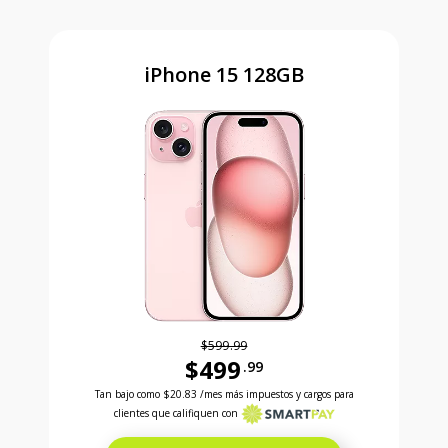
iPhone 15 128GB
$599.99
$499
.99
Antes el precio era 599 dollars and 99 cents Ahora e
Tan bajo como
$20.83
/mes más impuestos y cargos para
clientes que califiquen con