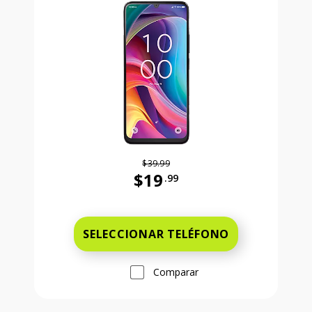
$39.99
$19
.99
Antes el precio era 39 dollars and 
SELECCIONAR TELÉFONO
Comparar