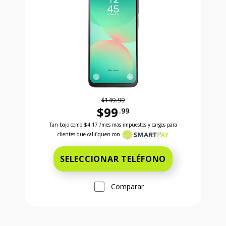
$149.99
$99
.99
Antes el precio era 149 dollars and 99 cents Ahora e
Tan bajo como
$4.17
/mes más impuestos y cargos para
clientes que califiquen con
SELECCIONAR TELÉFONO
Comparar