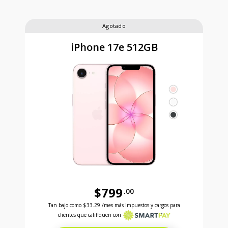
Agotado
iPhone 17e 512GB
$799
.00
Antes el precio era 799 dollars and 00 cents Ahora e
Tan bajo como
$33.29
/mes más impuestos y cargos para
clientes que califiquen con