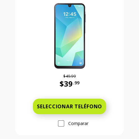
$49.99
$39
.99
Antes el precio era 49 dollars and 
SELECCIONAR TELÉFONO
Comparar