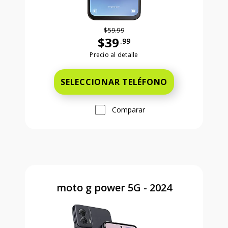
$59.99
$39
.99
Antes el precio era 59 dollars and 99
Precio al detalle
SELECCIONAR TELÉFONO
Comparar
moto g power 5G - 2024