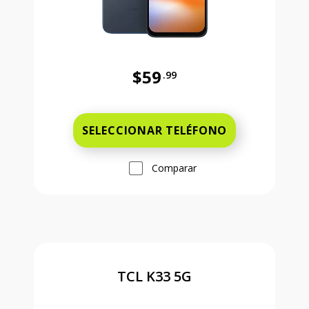
$59
.99
Antes el precio era 59 dollars and 
SELECCIONAR TELÉFONO
Comparar
TCL K33 5G