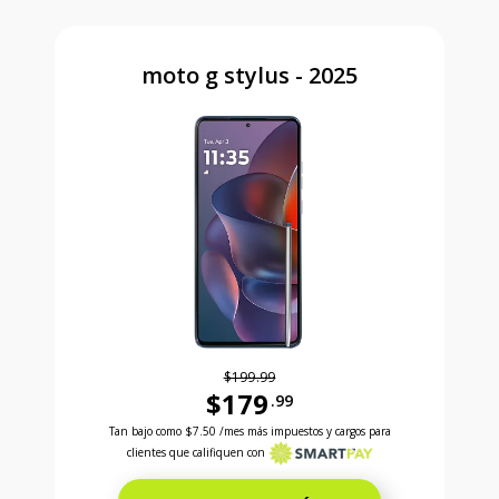
moto g stylus - 2025
$199.99
$179
.99
Antes el precio era 199 dollars and 99 cents Ahora e
Tan bajo como
$7.50
/mes más impuestos y cargos para
clientes que califiquen con