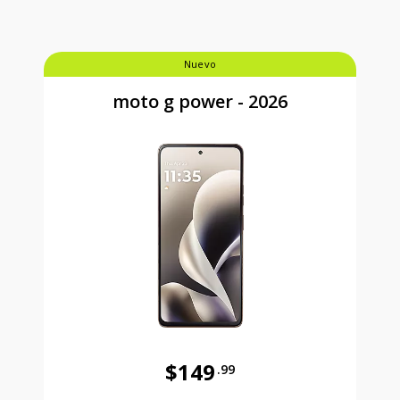
Nuevo
moto g power - 2026
$149
.99
Antes el precio era 149 dollars and