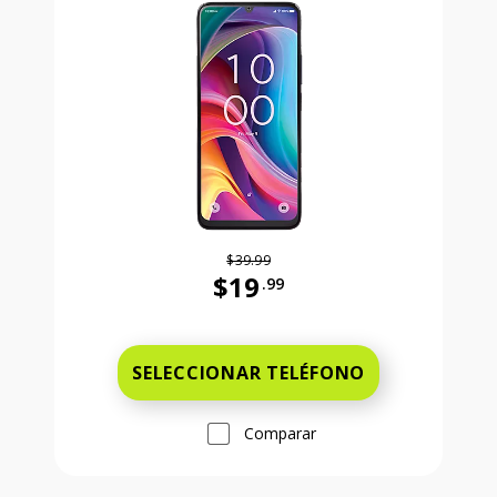
$39.99
$19
.99
Antes el precio era 39 dollars and 
SELECCIONAR TELÉFONO
Comparar