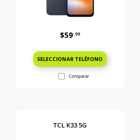
$59
.99
Antes el precio era 59 dollars and 
SELECCIONAR TELÉFONO
Comparar
TCL K33 5G