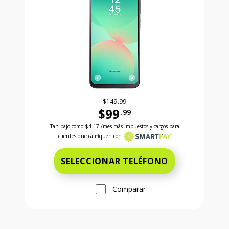
$149.99
$99
.99
Antes el precio era 149 dollars and 99 cents Ahora e
Tan bajo como
$4.17
/mes más impuestos y cargos para
clientes que califiquen con
SELECCIONAR TELÉFONO
Comparar