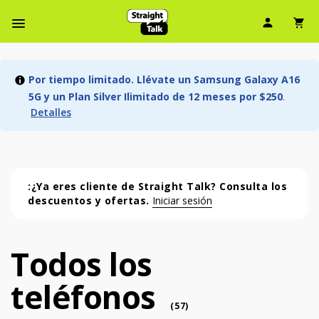
Ícono d
Ic
Menú de barra de navegación
Por tiempo limitado. Llévate un Samsung Galaxy A16
5G y un Plan Silver Ilimitado de 12 meses por $250
.
Detalles
:¿Ya eres cliente de Straight Talk? Consulta los
descuentos y ofertas.
Iniciar sesión
Todos los
Todos los teléfonos (57 phone )
teléfonos
phone
(
57
)