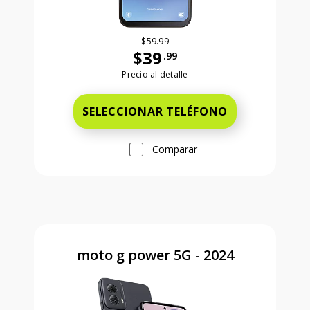
$59.99
$39
.99
Antes el precio era 59 dollars and 99
Precio al detalle
SELECCIONAR TELÉFONO
Comparar
moto g power 5G - 2024