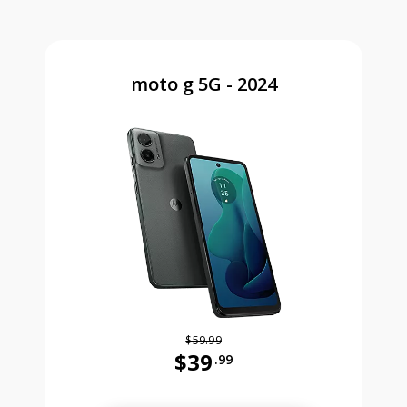
moto g 5G - 2024
$59.99
$39
.99
Antes el precio era 59 dollars and 