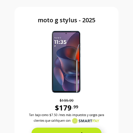
moto g stylus - 2025
$199.99
$179
.99
Antes el precio era 199 dollars and 99 cents Ahora e
Tan bajo como
$7.50
/mes más impuestos y cargos para
clientes que califiquen con