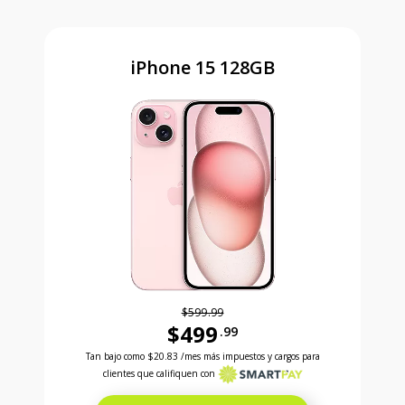
iPhone 15 128GB
$599.99
$499
.99
Antes el precio era 599 dollars and 99 cents Ahora e
Tan bajo como
$20.83
/mes más impuestos y cargos para
clientes que califiquen con