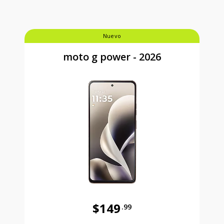
Nuevo
moto g power - 2026
$149
.99
Antes el precio era 149 dollars and