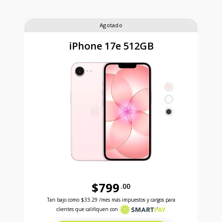
Agotado
iPhone 17e 512GB
$799
.00
Antes el precio era 799 dollars and 00 cents Ahora e
Tan bajo como
$33.29
/mes más impuestos y cargos para
clientes que califiquen con