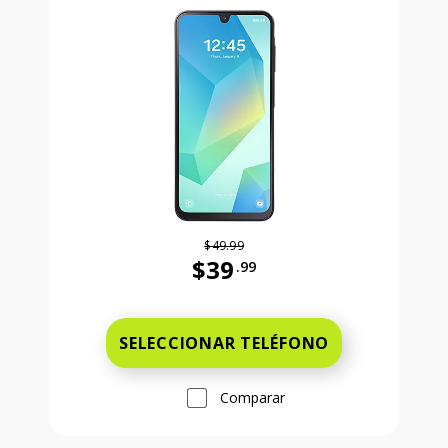
$49.99
$39
.99
Antes el precio era 49 dollars and 
SELECCIONAR TELÉFONO
Comparar