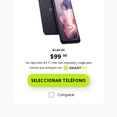
$149.99
$99
.99
Antes el precio era 149 dollars and 99 cents Ahora e
Tan bajo como
$4.17
/mes más impuestos y cargos para
clientes que califiquen con
SELECCIONAR TELÉFONO
Comparar