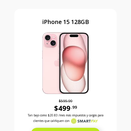
iPhone 15 128GB
$599.99
$499
.99
Antes el precio era 599 dollars and 99 cents Ahora e
Tan bajo como
$20.83
/mes más impuestos y cargos para
clientes que califiquen con