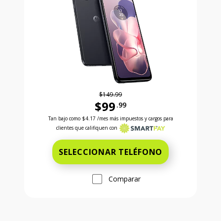
$149.99
$99
.99
Antes el precio era 149 dollars and 99 cents Ahora e
Tan bajo como
$4.17
/mes más impuestos y cargos para
clientes que califiquen con
SELECCIONAR TELÉFONO
Comparar