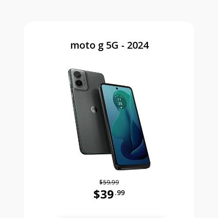
moto g 5G - 2024
$59.99
$39
.99
Antes el precio era 59 dollars and 