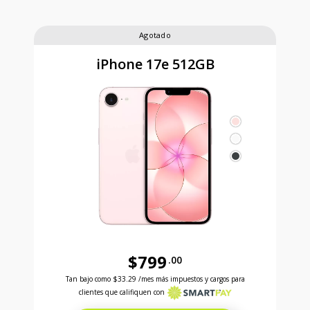
Agotado
iPhone 17e 512GB
$799
.00
Antes el precio era 799 dollars and 00 cents Ahora e
Tan bajo como
$33.29
/mes más impuestos y cargos para
clientes que califiquen con