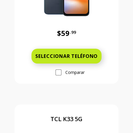
$59
.99
Antes el precio era 59 dollars and 
SELECCIONAR TELÉFONO
Comparar
TCL K33 5G