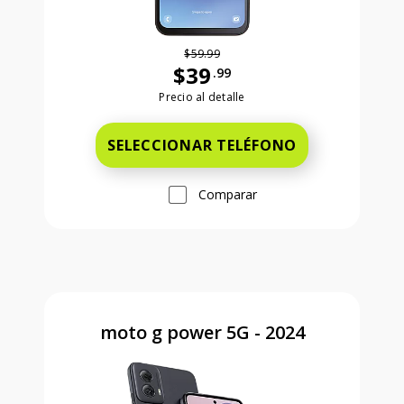
$59.99
$39
.99
Antes el precio era 59 dollars and 99
Precio al detalle
SELECCIONAR TELÉFONO
Comparar
moto g power 5G - 2024