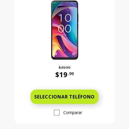
$39.99
$19
.99
Antes el precio era 39 dollars and 
SELECCIONAR TELÉFONO
Comparar