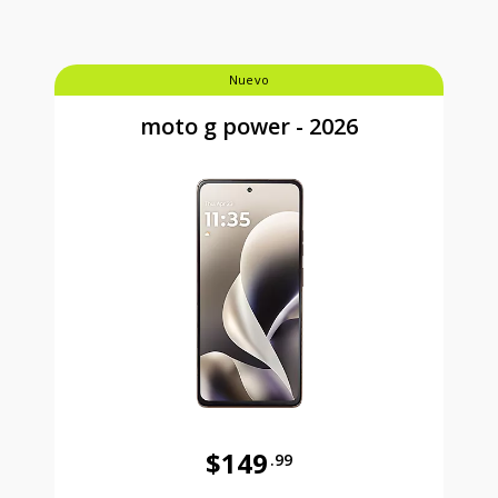
Nuevo
moto g power - 2026
$149
.99
Antes el precio era 149 dollars and