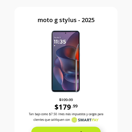
moto g stylus - 2025
$199.99
$179
.99
Antes el precio era 199 dollars and 99 cents Ahora e
Tan bajo como
$7.50
/mes más impuestos y cargos para
clientes que califiquen con