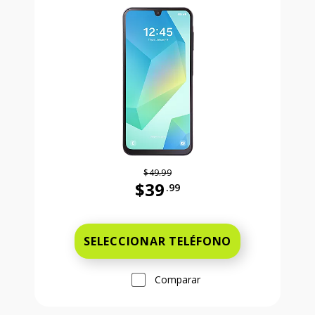
$49.99
$39
.99
Antes el precio era 49 dollars and 
SELECCIONAR TELÉFONO
Comparar