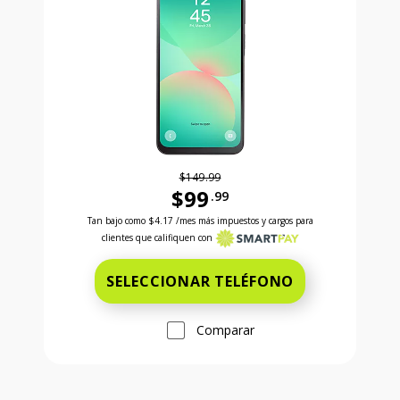
$149.99
$99
.99
Antes el precio era 149 dollars and 99 cents Ahora e
Tan bajo como
$4.17
/mes más impuestos y cargos para
clientes que califiquen con
SELECCIONAR TELÉFONO
Comparar