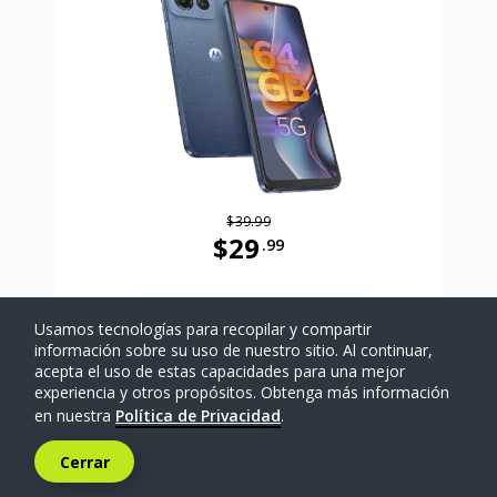
$39.99
$29
.99
Antes el precio era 39 dollars and 
Usamos tecnologías para recopilar y compartir
SELECCIONAR TELÉFONO
información sobre su uso de nuestro sitio. Al continuar,
acepta el uso de estas capacidades para una mejor
experiencia y otros propósitos. Obtenga más información
Comparar
en nuestra
Política de Privacidad
.
Cerrar