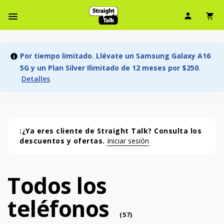
Ícono d
Ic
Menú de barra de navegación
Por tiempo limitado. Llévate un Samsung Galaxy A16
5G y un Plan Silver Ilimitado de 12 meses por $250
.
Detalles
:¿Ya eres cliente de Straight Talk? Consulta los
descuentos y ofertas.
Iniciar sesión
Todos los
Todos los teléfonos (57 phone )
teléfonos
phone
(
57
)