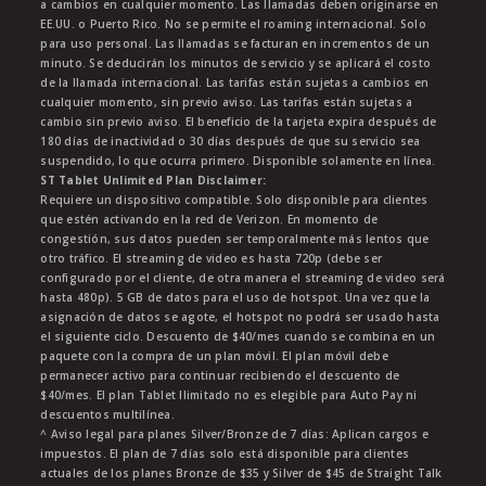
a cambios en cualquier momento. Las llamadas deben originarse en
EE.UU. o Puerto Rico. No se permite el roaming internacional. Solo
para uso personal. Las llamadas se facturan en incrementos de un
minuto. Se deducirán los minutos de servicio y se aplicará el costo
de la llamada internacional. Las tarifas están sujetas a cambios en
cualquier momento, sin previo aviso. Las tarifas están sujetas a
cambio sin previo aviso. El beneficio de la tarjeta expira después de
180 días de inactividad o 30 días después de que su servicio sea
suspendido, lo que ocurra primero. Disponible solamente en línea.
ST Tablet Unlimited Plan Disclaimer:
Requiere un dispositivo compatible. Solo disponible para clientes
que estén activando en la red de Verizon. En momento de
congestión, sus datos pueden ser temporalmente más lentos que
otro tráfico. El streaming de video es hasta 720p (debe ser
configurado por el cliente, de otra manera el streaming de video será
hasta 480p). 5 GB de datos para el uso de hotspot. Una vez que la
asignación de datos se agote, el hotspot no podrá ser usado hasta
el siguiente ciclo. Descuento de $40/mes cuando se combina en un
paquete con la compra de un plan móvil. El plan móvil debe
permanecer activo para continuar recibiendo el descuento de
$40/mes. El plan Tablet Ilimitado no es elegible para Auto Pay ni
descuentos multilínea.
^ Aviso legal para planes Silver/Bronze de 7 días: Aplican cargos e
impuestos. El plan de 7 días solo está disponible para clientes
actuales de los planes Bronze de $35 y Silver de $45 de Straight Talk