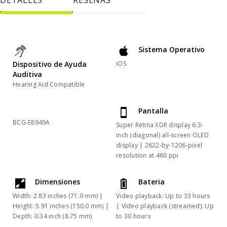
Sistema Operativo
Dispositivo de Ayuda
iOS
Auditiva
Hearing Aid Compatible
Pantalla
BCG-E8949A
Super Retina XDR display 6.3-
inch (diagonal) all-screen OLED
display | 2622-by-1206-pixel
resolution at 460 ppi
Dimensiones
Bateria
Width: 2.83 inches (71.9 mm) |
Video playback: Up to 33 hours
Height: 5.91 inches (150.0 mm) |
| Video playback (streamed): Up
Depth: 0.34 inch (8.75 mm)
to 30 hours