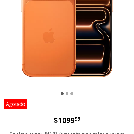
Agotado
$1099
99
El precio es dollar 1099 and 99 cent
Tan bajo como
$45.83
/mes más impuestos y cargos