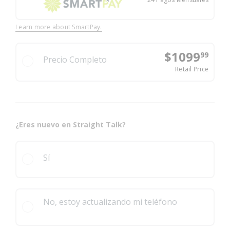
El ex
Learn more about SmartPay.
$1099
99
Precio Completo
El pr
Retail Price
¿Eres nuevo en Straight Talk?
Sí
No, estoy actualizando mi teléfono