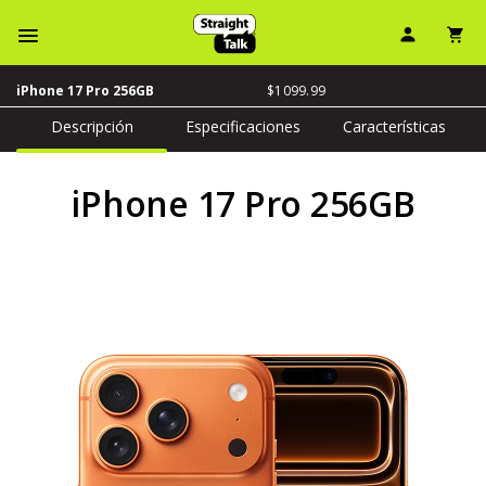
Ícono d
Ic
Menú de barra de navegación
El precio es dollar 1
$1099.99
iPhone 17 Pro 256GB
Descripción
Especificaciones
Características
iPhone 17 Pro 256GB
Agotado