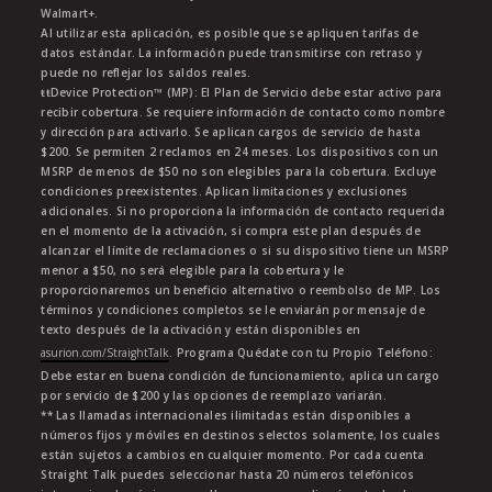
Walmart+.
Al utilizar esta aplicación, es posible que se apliquen tarifas de
datos estándar. La información puede transmitirse con retraso y
puede no reflejar los saldos reales.
ŧŧDevice Protection™ (MP): El Plan de Servicio debe estar activo para
recibir cobertura. Se requiere información de contacto como nombre
y dirección para activarlo. Se aplican cargos de servicio de hasta
$200. Se permiten 2 reclamos en 24 meses. Los dispositivos con un
MSRP de menos de $50 no son elegibles para la cobertura. Excluye
condiciones preexistentes. Aplican limitaciones y exclusiones
adicionales. Si no proporciona la información de contacto requerida
en el momento de la activación, si compra este plan después de
alcanzar el límite de reclamaciones o si su dispositivo tiene un MSRP
menor a $50, no será elegible para la cobertura y le
proporcionaremos un beneficio alternativo o reembolso de MP. Los
términos y condiciones completos se le enviarán por mensaje de
texto después de la activación y están disponibles en
asurion.com/StraightTalk
. Programa Quédate con tu Propio Teléfono:
Debe estar en buena condición de funcionamiento, aplica un cargo
por servicio de $200 y las opciones de reemplazo variarán.
** Las llamadas internacionales ilimitadas están disponibles a
números fijos y móviles en destinos selectos solamente, los cuales
están sujetos a cambios en cualquier momento. Por cada cuenta
Straight Talk puedes seleccionar hasta 20 números telefónicos