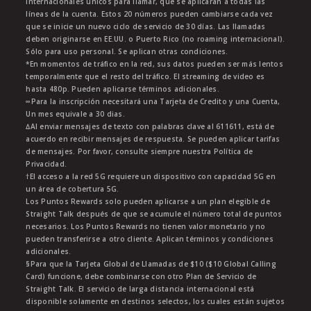
internacionales únicos para llamar, que se aplicarán a todas las
líneas de la cuenta. Estos 20 números pueden cambiarse cada vez
que se inicie un nuevo ciclo de servicio de 30 días. Las llamadas
deben originarse en EE.UU. o Puerto Rico (no roaming internacional).
Sólo para uso personal. Se aplican otras condiciones.
*En momentos de tráfico en la red, sus datos pueden ser más lentos
temporalmente que el resto del tráfico. El streaming de video es
hasta 480p. Pueden aplicarse términos adicionales.
∞Para la inscripción necesitará una Tarjeta de Credito y una Cuenta,
Un mes equivale a 30 dias.
∆Al enviar mensajes de texto con palabras clave al 611611, está de
acuerdo en recibir mensajes de respuesta. Se pueden aplicar tarifas
de mensajes. Por favor, consulte siempre nuestra Política de
Privacidad.
†El acceso a la red 5G requiere un dispositivo con capacidad 5G en
un área de cobertura 5G.
Los Puntos Rewards solo pueden aplicarse a un plan elegible de
Straight Talk después de que se acumule el número total de puntos
necesarios. Los Puntos Rewards no tienen valor monetario y no
pueden transferirse a otro cliente. Aplican términos y condiciones
adicionales.
§Para que la Tarjeta Global de Llamadas de $10 ($10 Global Calling
Card) funcione, debe combinarse con otro Plan de Servicio de
Straight Talk. El servicio de larga distancia internacional está
disponible solamente en destinos selectos, los cuales están sujetos