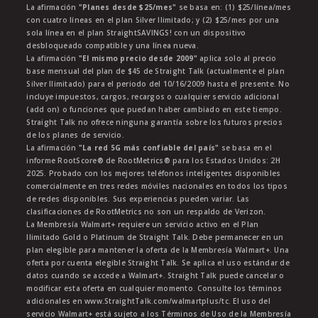
La afirmación
"Planes desde $25/mes"
se basa en: (1) $25/línea/mes
con cuatro líneas en el plan Silver Ilimitado; y (2) $25/mes por una
sola línea en el plan StraightSAVINGS! con un dispositivo
desbloqueado compatible y una línea nueva.
La afirmación
"El mismo precio desde 2009"
aplica solo al precio
base mensual del plan de $45 de Straight Talk (actualmente el plan
Silver Ilimitado) para el periodo del 10/16/2009 hasta el presente. No
incluye impuestos, cargos, recargos o cualquier servicio adicional
(add on) o funciones que puedan haber cambiado en este tiempo.
Straight Talk no ofrece ninguna garantía sobre los futuros precios
de los planes de servicio.
La afirmación
"La red 5G más confiable del país"
se basa en el
informe RootScore® de RootMetrics® para los Estados Unidos: 2H
2025. Probado con los mejores teléfonos inteligentes disponibles
comercialmente en tres redes móviles nacionales en todos los tipos
de redes disponibles. Sus experiencias pueden variar. Las
clasificaciones de RootMetrics no son un respaldo de Verizon.
La Membresía Walmart+ requiere un servicio activo en el Plan
Ilimitado Gold o Platinum de Straight Talk. Debe permanecer en un
plan elegible para mantener la oferta de la Membresía Walmart+. Una
oferta por cuenta elegible Straight Talk. Se aplica el uso estándar de
datos cuando se accede a Walmart+. Straight Talk puede cancelar o
modificar esta oferta en cualquier momento. Consulte los términos
adicionales en www.StraightTalk.com/walmartplus/tc. El uso del
servicio Walmart+ está sujeto a los Términos de Uso de la Membresía