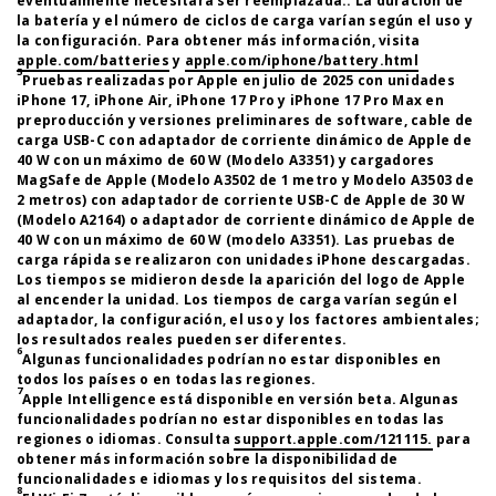
eventualmente necesitará ser reemplazada.. La duración de
la batería y el número de ciclos de carga varían según el uso y
la configuración. Para obtener más información, visita
apple.com/batteries
y
apple.com/iphone/battery.html
5
Pruebas realizadas por Apple en julio de 2025 con unidades
iPhone 17, iPhone Air, iPhone 17 Pro y iPhone 17 Pro Max en
preproducción y versiones preliminares de software, cable de
carga USB-C con adaptador de corriente dinámico de Apple de
40 W con un máximo de 60 W (Modelo A3351) y cargadores
MagSafe de Apple (Modelo A3502 de 1 metro y Modelo A3503 de
2 metros) con adaptador de corriente USB-C de Apple de 30 W
(Modelo A2164) o adaptador de corriente dinámico de Apple de
40 W con un máximo de 60 W (modelo A3351). Las pruebas de
carga rápida se realizaron con unidades iPhone descargadas.
Los tiempos se midieron desde la aparición del logo de Apple
al encender la unidad. Los tiempos de carga varían según el
adaptador, la configuración, el uso y los factores ambientales;
los resultados reales pueden ser diferentes.
6
Algunas funcionalidades podrían no estar disponibles en
todos los países o en todas las regiones.
7
Apple Intelligence está disponible en versión beta. Algunas
funcionalidades podrían no estar disponibles en todas las
regiones o idiomas. Consulta
support.apple.com/121115.
para
obtener más información sobre la disponibilidad de
funcionalidades e idiomas y los requisitos del sistema.
8