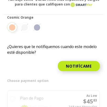
para clientes que califiquen con
Cosmic Orange
Cosmic Orange
Silver
Deep Blue
¿Quieres que te notifiquemos cuando este modelo
esté disponible?
NOTIFÍCAME
Choose payment option
As Low
Plan de Pago
$45
83
24 Pagos Mensuales