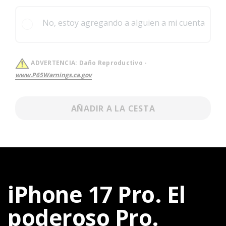
No, estoy agregando a alguien a mi cuenta
ADVERTENCIA:
Daño Reproductivo -
www.P65Warnings.ca.gov
AÑADIR A LA CESTA
iPhone 17 Pro. El
poderoso Pro.