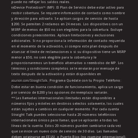
puede no reflejar los saldos reales.
ŧŧDevice Protection™ (MP): El Plan de Servicio debe estar activo para
recibir cobertura. Se requiere información de contacto como nombre
y dirección para activarlo. Se aplican cargos de servicio de hasta
$200. Se permiten 2 reclamos en 24 meses. Los dispositivos con un
MSRP de menos de $50 no son elegibles para la cobertura. Excluye
condiciones preexistentes. Aplican limitaciones y exclusiones
adicionales. Si no proporciona la información de contacto requerida
en el momento de la activación, si compra este plan después de
alcanzar el límite de reclamaciones o si su dispositivo tiene un MSRP
menor a $50, no será elegible para la cobertura y le
proporcionaremos un beneficio alternativo o reembolso de MP. Los
términos y condiciones completos se le enviarán por mensaje de
texto después de la activación y están disponibles en
asurion.com/StraightTalk
. Programa Quédate con tu Propio Teléfono:
Debe estar en buena condición de funcionamiento, aplica un cargo
por servicio de $200 y las opciones de reemplazo variarán.
** Las llamadas internacionales ilimitadas están disponibles a
números fijos y móviles en destinos selectos solamente, los cuales
están sujetos a cambios en cualquier momento. Por cada cuenta
Straight Talk puedes seleccionar hasta 20 números telefónicos
internacionales únicos para llamar, que se aplicarán a todas las
líneas de la cuenta. Estos 20 números pueden cambiarse cada vez
que se inicie un nuevo ciclo de servicio de 30 días. Las llamadas
deben originarse en EE.UU. o Puerto Rico (no roaming internacional).