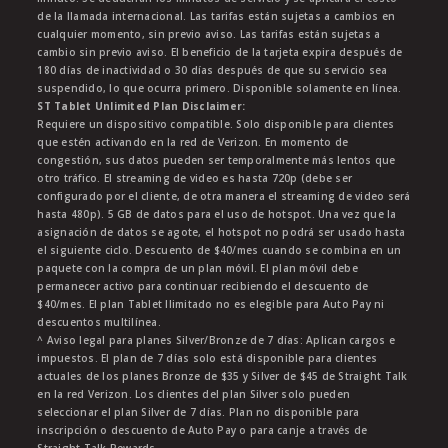
de la llamada internacional. Las tarifas están sujetas a cambios en
cualquier momento, sin previo aviso. Las tarifas están sujetas a
cambio sin previo aviso. El beneficio de la tarjeta expira después de
180 días de inactividad o 30 días después de que su servicio sea
suspendido, lo que ocurra primero. Disponible solamente en línea.
ST Tablet Unlimited Plan Disclaimer:
Requiere un dispositivo compatible. Solo disponible para clientes
que estén activando en la red de Verizon. En momento de
congestión, sus datos pueden ser temporalmente más lentos que
otro tráfico. El streaming de video es hasta 720p (debe ser
configurado por el cliente, de otra manera el streaming de video será
hasta 480p). 5 GB de datos para el uso de hotspot. Una vez que la
asignación de datos se agote, el hotspot no podrá ser usado hasta
el siguiente ciclo. Descuento de $40/mes cuando se combina en un
paquete con la compra de un plan móvil. El plan móvil debe
permanecer activo para continuar recibiendo el descuento de
$40/mes. El plan Tablet Ilimitado no es elegible para Auto Pay ni
descuentos multilínea.
^ Aviso legal para planes Silver/Bronze de 7 días: Aplican cargos e
impuestos. El plan de 7 días solo está disponible para clientes
actuales de los planes Bronze de $35 y Silver de $45 de Straight Talk
en la red Verizon. Los clientes del plan Silver solo pueden
seleccionar el plan Silver de 7 días. Plan no disponible para
inscripción o descuento de Auto Pay o para canje a través de
Straight Talk Rewards.