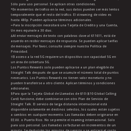
Sólo para uso personal. Se aplican otras condiciones.
*En momentos de tráfico en la red, sus datos pueden ser más lentos
temporalmente que el resto del tráfico. El streaming de video es
hasta 480p. Pueden aplicarse términos adicionales.
∞Para la inscripción necesitará una Tarjeta de Credito y una Cuenta,
Un mes equivale a 30 dias.
∆Al enviar mensajes de texto con palabras clave al 611611, está de
acuerdo en recibir mensajes de respuesta. Se pueden aplicar tarifas
de mensajes. Por favor, consulte siempre nuestra Política de
Privacidad.
†El acceso a la red 5G requiere un dispositivo con capacidad 5G en
un área de cobertura 5G.
Los Puntos Rewards solo pueden aplicarse a un plan elegible de
Straight Talk después de que se acumule el número total de puntos
necesarios. Los Puntos Rewards no tienen valor monetario y no
pueden transferirse a otro cliente. Aplican términos y condiciones
adicionales.
§Para que la Tarjeta Global de Llamadas de $10 ($10 Global Calling
Card) funcione, debe combinarse con otro Plan de Servicio de
Straight Talk. El servicio de larga distancia internacional está
disponible solamente en destinos selectos, los cuales están sujetos
a cambios en cualquier momento. Las llamadas deben originarse en
EE.UU. o Puerto Rico. No se permite el roaming internacional. Solo
para uso personal. Las llamadas se facturan en incrementos de un
minuto. Se deducirán los minutos de servicio y se aplicará el costo