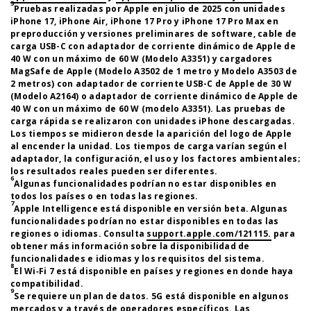
5
Pruebas realizadas por Apple en julio de 2025 con unidades
iPhone 17, iPhone Air, iPhone 17 Pro y iPhone 17 Pro Max en
preproducción y versiones preliminares de software, cable de
carga USB-C con adaptador de corriente dinámico de Apple de
40 W con un máximo de 60 W (Modelo A3351) y cargadores
MagSafe de Apple (Modelo A3502 de 1 metro y Modelo A3503 de
2 metros) con adaptador de corriente USB-C de Apple de 30 W
(Modelo A2164) o adaptador de corriente dinámico de Apple de
40 W con un máximo de 60 W (modelo A3351). Las pruebas de
carga rápida se realizaron con unidades iPhone descargadas.
Los tiempos se midieron desde la aparición del logo de Apple
al encender la unidad. Los tiempos de carga varían según el
adaptador, la configuración, el uso y los factores ambientales;
los resultados reales pueden ser diferentes.
6
Algunas funcionalidades podrían no estar disponibles en
todos los países o en todas las regiones.
7
Apple Intelligence está disponible en versión beta. Algunas
funcionalidades podrían no estar disponibles en todas las
regiones o idiomas. Consulta
support.apple.com/121115.
para
obtener más información sobre la disponibilidad de
funcionalidades e idiomas y los requisitos del sistema.
8
El Wi‑Fi 7 está disponible en países y regiones en donde haya
compatibilidad.
9
Se requiere un plan de datos. 5G está disponible en algunos
mercados y a través de operadores específicos. Las