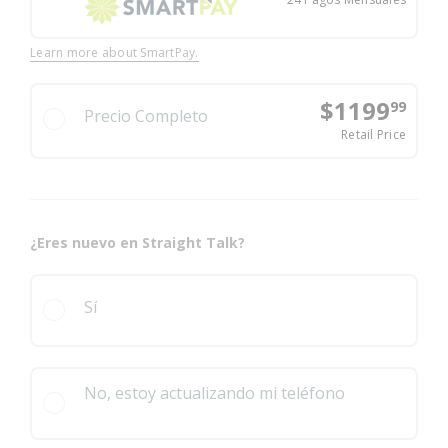
El ex
Learn more about SmartPay.
$1199
99
Precio Completo
El pr
Retail Price
¿Eres nuevo en Straight Talk?
Sí
No, estoy actualizando mi teléfono