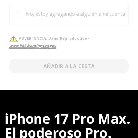
No, estoy agregando a alguien a mi cuenta
ADVERTENCIA:
Daño Reproductivo -
www.P65Warnings.ca.gov
AÑADIR A LA CESTA
iPhone 17 Pro Max.
El poderoso Pro.