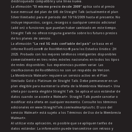
desbloqueado compatible y una línea nueva.
La afirmación
"El mismo precio desde 2009"
aplica solo al precio
base mensual del plan de $45 de Straight Talk (actualmente el plan
Silver Ilimitado) para el periodo del 10/16/2009 hasta el presente. No
incluye impuestos, cargos, recargos o cualquier servicio adicional
(add on) o funciones que puedan haber cambiado en este tiempo.
Straight Talk no ofrece ninguna garantía sobre los futuros precios
de los planes de servicio.
La afirmación
"La red 5G más confiable del país"
se basa en el
informe RootScore® de RootMetrics® para los Estados Unidos: 2H
2025. Probado con los mejores teléfonos inteligentes disponibles
comercialmente en tres redes móviles nacionales en todos los tipos
de redes disponibles. Sus experiencias pueden variar. Las
clasificaciones de RootMetrics no son un respaldo de Verizon.
La Membresía Walmart+ requiere un servicio activo en el Plan
Ilimitado Gold o Platinum de Straight Talk. Debe permanecer en un
plan elegible para mantener la oferta de la Membresía Walmart+. Una
oferta por cuenta elegible Straight Talk. Se aplica el uso estándar de
datos cuando se accede a Walmart+. Straight Talk puede cancelar o
modificar esta oferta en cualquier momento. Consulte los términos
adicionales en www.StraightTalk.com/walmartplus/tc. El uso del
servicio Walmart+ está sujeto a los Términos de Uso de la Membresía
Walmart+.
Al utilizar esta aplicación, es posible que se apliquen tarifas de
datos estándar. La información puede transmitirse con retraso y