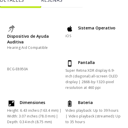
Sistema Operativo
Dispositivo de Ayuda
iOS
Auditiva
Hearing Aid Compatible
Pantalla
BCG-E8950A
Super Retina XDR display 6.9-
inch (diagonal) all-screen OLED
display | 2868-by-1320-pixel
resolution at 460 ppi
Dimensiones
Bateria
Height: 6.43 inches (163.4 mm) |
Video playback: Up to 39 hours
Width: 3.07 inches (78.0 mm) |
| Video playback (streamed): Up
Depth: 0.34 inch (8.75 mm)
to 35 hours