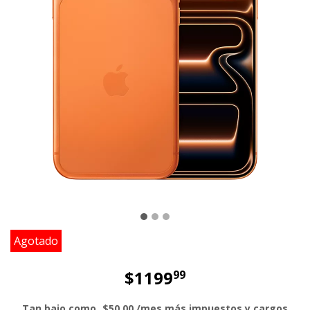
Agotado
$1199
99
El precio es dollar 1199 and 99 cent
Tan bajo como
$50.00
/mes más impuestos y cargos