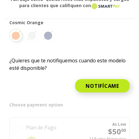
para clientes que califiquen con
Cosmic Orange
Cosmic Orange
Silver
Deep Blue
¿Quieres que te notifiquemos cuando este modelo
esté disponible?
NOTIFÍCAME
Choose payment option
As Low
Plan de Pago
$50
00
24 Pagos Mensuales