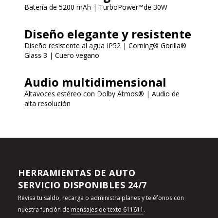
Batería de 5200 mAh | TurboPower™de 30W
Diseño elegante y resistente
Diseño resistente al agua IP52 | Corning® Gorilla®
Glass 3 | Cuero vegano
Audio multidimensional
Altavoces estéreo con Dolby Atmos® | Audio de
alta resolución
HERRAMIENTAS DE AUTO
SERVICIO DISPONIBLES 24/7
Revisa tu saldo, recarga o administra planes y teléfonos con
nuestra función de
mensajes de texto 611611
.