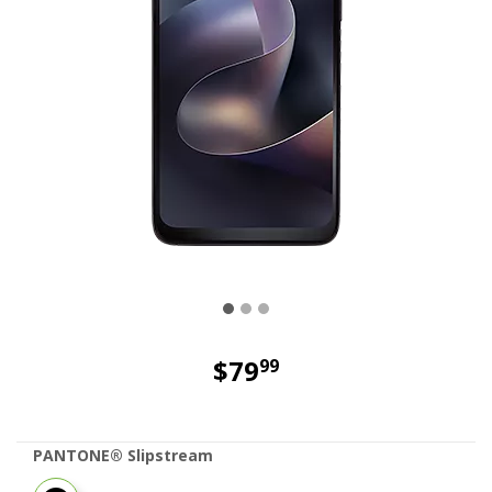
$79
99
El precio es dollar 79 and 99 cent
PANTONE® Slipstream