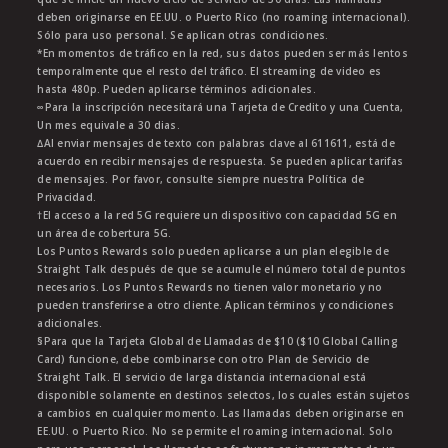
deben originarse en EE.UU. o Puerto Rico (no roaming internacional).
Sólo para uso personal. Se aplican otras condiciones.
*En momentos de tráfico en la red, sus datos pueden ser más lentos
temporalmente que el resto del tráfico. El streaming de video es
hasta 480p. Pueden aplicarse términos adicionales.
∞Para la inscripción necesitará una Tarjeta de Credito y una Cuenta,
Un mes equivale a 30 dias.
∆Al enviar mensajes de texto con palabras clave al 611611, está de
acuerdo en recibir mensajes de respuesta. Se pueden aplicar tarifas
de mensajes. Por favor, consulte siempre nuestra Política de
Privacidad.
†El acceso a la red 5G requiere un dispositivo con capacidad 5G en
un área de cobertura 5G.
Los Puntos Rewards solo pueden aplicarse a un plan elegible de
Straight Talk después de que se acumule el número total de puntos
necesarios. Los Puntos Rewards no tienen valor monetario y no
pueden transferirse a otro cliente. Aplican términos y condiciones
adicionales.
§Para que la Tarjeta Global de Llamadas de $10 ($10 Global Calling
Card) funcione, debe combinarse con otro Plan de Servicio de
Straight Talk. El servicio de larga distancia internacional está
disponible solamente en destinos selectos, los cuales están sujetos
a cambios en cualquier momento. Las llamadas deben originarse en
EE.UU. o Puerto Rico. No se permite el roaming internacional. Solo