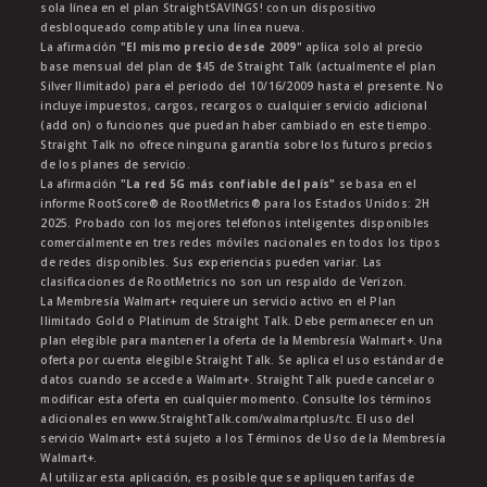
sola línea en el plan StraightSAVINGS! con un dispositivo
desbloqueado compatible y una línea nueva.
La afirmación
"El mismo precio desde 2009"
aplica solo al precio
base mensual del plan de $45 de Straight Talk (actualmente el plan
Silver Ilimitado) para el periodo del 10/16/2009 hasta el presente. No
incluye impuestos, cargos, recargos o cualquier servicio adicional
(add on) o funciones que puedan haber cambiado en este tiempo.
Straight Talk no ofrece ninguna garantía sobre los futuros precios
de los planes de servicio.
La afirmación
"La red 5G más confiable del país"
se basa en el
informe RootScore® de RootMetrics® para los Estados Unidos: 2H
2025. Probado con los mejores teléfonos inteligentes disponibles
comercialmente en tres redes móviles nacionales en todos los tipos
de redes disponibles. Sus experiencias pueden variar. Las
clasificaciones de RootMetrics no son un respaldo de Verizon.
La Membresía Walmart+ requiere un servicio activo en el Plan
Ilimitado Gold o Platinum de Straight Talk. Debe permanecer en un
plan elegible para mantener la oferta de la Membresía Walmart+. Una
oferta por cuenta elegible Straight Talk. Se aplica el uso estándar de
datos cuando se accede a Walmart+. Straight Talk puede cancelar o
modificar esta oferta en cualquier momento. Consulte los términos
adicionales en www.StraightTalk.com/walmartplus/tc. El uso del
servicio Walmart+ está sujeto a los Términos de Uso de la Membresía
Walmart+.
Al utilizar esta aplicación, es posible que se apliquen tarifas de