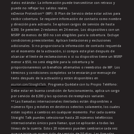
datos estándar. La información puede transmitirse con retraso y
puede no reflejar los saldos reales.
ŧŧDevice Protection™ (MP): El Plan de Servicio debe estar activo para
recibir cobertura. Se requiere información de contacto como nombre
y dirección para activarlo. Se aplican cargos de servicio de hasta
$200. Se permiten 2 reclamos en 24 meses. Los dispositivos con un
MSRP de menos de $50 no son elegibles para la cobertura. Excluye
condiciones preexistentes. Aplican limitaciones y exclusiones
adicionales. Si no proporciona la información de contacto requerida
en el momento de la activación, si compra este plan después de
alcanzar el límite de reclamaciones o si su dispositivo tiene un MSRP
menor a $50, no será elegible para la cobertura y le
proporcionaremos un beneficio alternativo o reembolso de MP. Los
términos y condiciones completos se le enviarán por mensaje de
texto después de la activación y están disponibles en
asurion.com/StraightTalk
. Programa Quédate con tu Propio Teléfono:
Debe estar en buena condición de funcionamiento, aplica un cargo
por servicio de $200 y las opciones de reemplazo variarán.
** Las llamadas internacionales ilimitadas están disponibles a
números fijos y móviles en destinos selectos solamente, los cuales
están sujetos a cambios en cualquier momento. Por cada cuenta
Straight Talk puedes seleccionar hasta 20 números telefónicos
internacionales únicos para llamar, que se aplicarán a todas las
líneas de la cuenta. Estos 20 números pueden cambiarse cada vez
que se inicie un nuevo ciclo de servicio de 30 días. Las llamadas