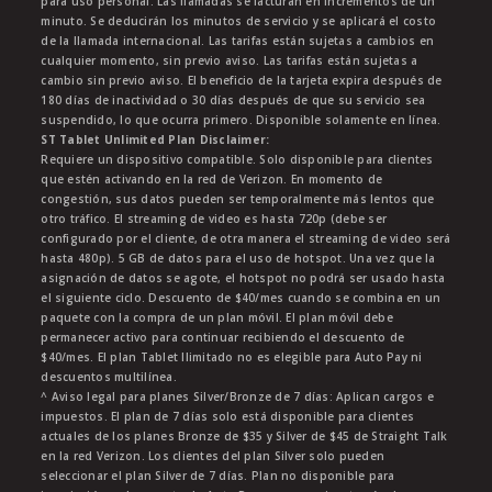
para uso personal. Las llamadas se facturan en incrementos de un
minuto. Se deducirán los minutos de servicio y se aplicará el costo
de la llamada internacional. Las tarifas están sujetas a cambios en
cualquier momento, sin previo aviso. Las tarifas están sujetas a
cambio sin previo aviso. El beneficio de la tarjeta expira después de
180 días de inactividad o 30 días después de que su servicio sea
suspendido, lo que ocurra primero. Disponible solamente en línea.
ST Tablet Unlimited Plan Disclaimer:
Requiere un dispositivo compatible. Solo disponible para clientes
que estén activando en la red de Verizon. En momento de
congestión, sus datos pueden ser temporalmente más lentos que
otro tráfico. El streaming de video es hasta 720p (debe ser
configurado por el cliente, de otra manera el streaming de video será
hasta 480p). 5 GB de datos para el uso de hotspot. Una vez que la
asignación de datos se agote, el hotspot no podrá ser usado hasta
el siguiente ciclo. Descuento de $40/mes cuando se combina en un
paquete con la compra de un plan móvil. El plan móvil debe
permanecer activo para continuar recibiendo el descuento de
$40/mes. El plan Tablet Ilimitado no es elegible para Auto Pay ni
descuentos multilínea.
^ Aviso legal para planes Silver/Bronze de 7 días: Aplican cargos e
impuestos. El plan de 7 días solo está disponible para clientes
actuales de los planes Bronze de $35 y Silver de $45 de Straight Talk
en la red Verizon. Los clientes del plan Silver solo pueden
seleccionar el plan Silver de 7 días. Plan no disponible para