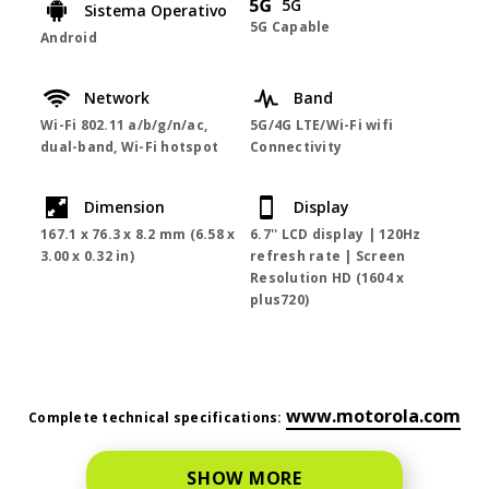
5G
Sistema Operativo
5G Capable
Android
Network
Band
Wi-Fi 802.11 a/b/g/n/ac,
5G/4G LTE/Wi-Fi wifi
dual-band, Wi-Fi hotspot
Connectivity
Dimension
Display
167.1 x 76.3 x 8.2 mm (6.58 x
6.7'' LCD display | 120Hz
3.00 x 0.32 in)
refresh rate | Screen
Resolution HD (1604 x
plus720)
mot
www.motorola.com
Complete technical specifications:
SHOW MORE