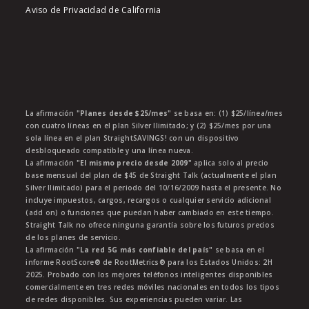
Aviso de Privacidad de California
La afirmación
"Planes desde $25/mes"
se basa en: (1) $25/línea/mes
con cuatro líneas en el plan Silver Ilimitado; y (2) $25/mes por una
sola línea en el plan StraightSAVINGS! con un dispositivo
desbloqueado compatible y una línea nueva.
La afirmación
"El mismo precio desde 2009"
aplica solo al precio
base mensual del plan de $45 de Straight Talk (actualmente el plan
Silver Ilimitado) para el periodo del 10/16/2009 hasta el presente. No
incluye impuestos, cargos, recargos o cualquier servicio adicional
(add on) o funciones que puedan haber cambiado en este tiempo.
Straight Talk no ofrece ninguna garantía sobre los futuros precios
de los planes de servicio.
La afirmación
"La red 5G más confiable del país"
se basa en el
informe RootScore® de RootMetrics® para los Estados Unidos: 2H
2025. Probado con los mejores teléfonos inteligentes disponibles
comercialmente en tres redes móviles nacionales en todos los tipos
de redes disponibles. Sus experiencias pueden variar. Las