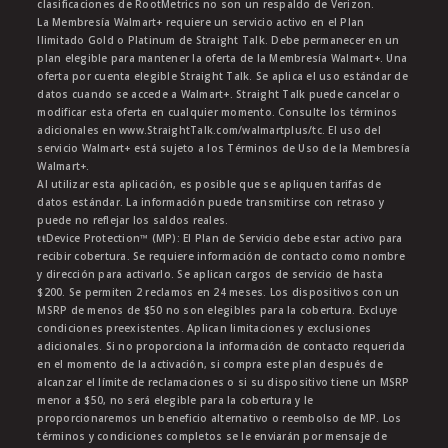
clasificaciones de RootMetrics no son un respaldo de Verizon.
La Membresía Walmart+ requiere un servicio activo en el Plan
Ilimitado Gold o Platinum de Straight Talk. Debe permanecer en un
plan elegible para mantener la oferta de la Membresía Walmart+. Una
oferta por cuenta elegible Straight Talk. Se aplica el uso estándar de
datos cuando se accede a Walmart+. Straight Talk puede cancelar o
modificar esta oferta en cualquier momento. Consulte los términos
adicionales en www.StraightTalk.com/walmartplus/tc. El uso del
servicio Walmart+ está sujeto a los Términos de Uso de la Membresía
Walmart+.
Al utilizar esta aplicación, es posible que se apliquen tarifas de
datos estándar. La información puede transmitirse con retraso y
puede no reflejar los saldos reales.
ŧŧDevice Protection™ (MP): El Plan de Servicio debe estar activo para
recibir cobertura. Se requiere información de contacto como nombre
y dirección para activarlo. Se aplican cargos de servicio de hasta
$200. Se permiten 2 reclamos en 24 meses. Los dispositivos con un
MSRP de menos de $50 no son elegibles para la cobertura. Excluye
condiciones preexistentes. Aplican limitaciones y exclusiones
adicionales. Si no proporciona la información de contacto requerida
en el momento de la activación, si compra este plan después de
alcanzar el límite de reclamaciones o si su dispositivo tiene un MSRP
menor a $50, no será elegible para la cobertura y le
proporcionaremos un beneficio alternativo o reembolso de MP. Los
términos y condiciones completos se le enviarán por mensaje de