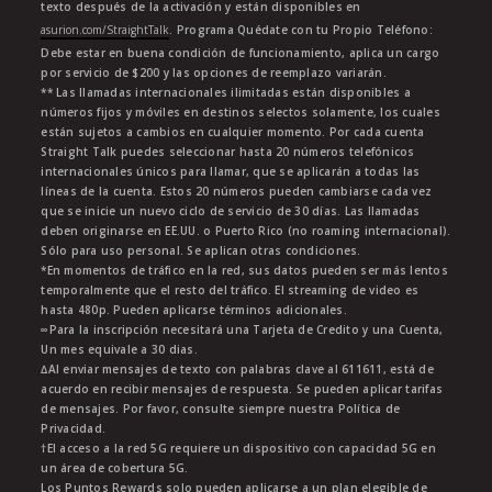
texto después de la activación y están disponibles en
asurion.com/StraightTalk
. Programa Quédate con tu Propio Teléfono:
Debe estar en buena condición de funcionamiento, aplica un cargo
por servicio de $200 y las opciones de reemplazo variarán.
** Las llamadas internacionales ilimitadas están disponibles a
números fijos y móviles en destinos selectos solamente, los cuales
están sujetos a cambios en cualquier momento. Por cada cuenta
Straight Talk puedes seleccionar hasta 20 números telefónicos
internacionales únicos para llamar, que se aplicarán a todas las
líneas de la cuenta. Estos 20 números pueden cambiarse cada vez
que se inicie un nuevo ciclo de servicio de 30 días. Las llamadas
deben originarse en EE.UU. o Puerto Rico (no roaming internacional).
Sólo para uso personal. Se aplican otras condiciones.
*En momentos de tráfico en la red, sus datos pueden ser más lentos
temporalmente que el resto del tráfico. El streaming de video es
hasta 480p. Pueden aplicarse términos adicionales.
∞Para la inscripción necesitará una Tarjeta de Credito y una Cuenta,
Un mes equivale a 30 dias.
∆Al enviar mensajes de texto con palabras clave al 611611, está de
acuerdo en recibir mensajes de respuesta. Se pueden aplicar tarifas
de mensajes. Por favor, consulte siempre nuestra Política de
Privacidad.
†El acceso a la red 5G requiere un dispositivo con capacidad 5G en
un área de cobertura 5G.
Los Puntos Rewards solo pueden aplicarse a un plan elegible de