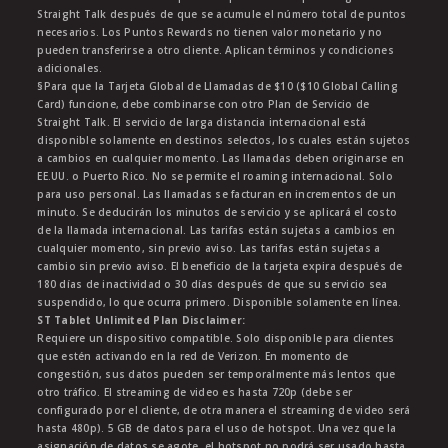
Straight Talk después de que se acumule el número total de puntos
necesarios. Los Puntos Rewards no tienen valor monetario y no
pueden transferirse a otro cliente. Aplican términos y condiciones
adicionales.
§Para que la Tarjeta Global de Llamadas de $10 ($10 Global Calling
Card) funcione, debe combinarse con otro Plan de Servicio de
Straight Talk. El servicio de larga distancia internacional está
disponible solamente en destinos selectos, los cuales están sujetos
a cambios en cualquier momento. Las llamadas deben originarse en
EE.UU. o Puerto Rico. No se permite el roaming internacional. Solo
para uso personal. Las llamadas se facturan en incrementos de un
minuto. Se deducirán los minutos de servicio y se aplicará el costo
de la llamada internacional. Las tarifas están sujetas a cambios en
cualquier momento, sin previo aviso. Las tarifas están sujetas a
cambio sin previo aviso. El beneficio de la tarjeta expira después de
180 días de inactividad o 30 días después de que su servicio sea
suspendido, lo que ocurra primero. Disponible solamente en línea.
ST Tablet Unlimited Plan Disclaimer:
Requiere un dispositivo compatible. Solo disponible para clientes
que estén activando en la red de Verizon. En momento de
congestión, sus datos pueden ser temporalmente más lentos que
otro tráfico. El streaming de video es hasta 720p (debe ser
configurado por el cliente, de otra manera el streaming de video será
hasta 480p). 5 GB de datos para el uso de hotspot. Una vez que la
asignación de datos se agote, el hotspot no podrá ser usado hasta