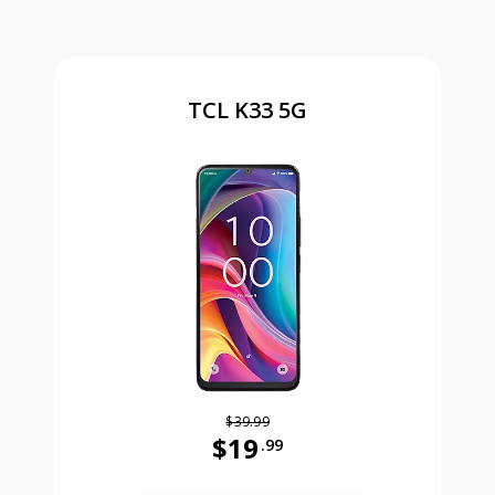
TCL K33 5G
$39.99
$19
.99
Antes el precio era 39 dollars and 