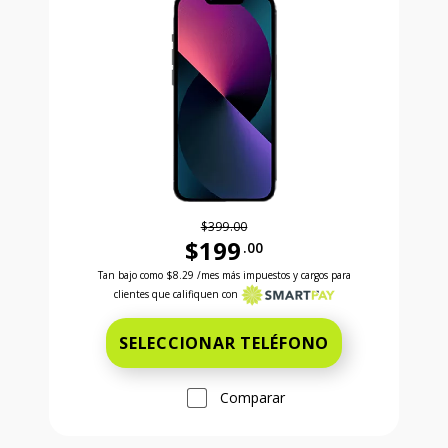
$399.00
$199
.00
Antes el precio era 399 dollars and 00 cents Ahora e
Tan bajo como
$8.29
/mes más impuestos y cargos para
clientes que califiquen con
SELECCIONAR TELÉFONO
Comparar