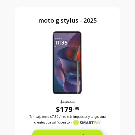
moto g stylus - 2025
$199.99
$179
.99
Antes el precio era 199 dollars and 99 cents Ahora e
Tan bajo como
$7.50
/mes más impuestos y cargos para
clientes que califiquen con