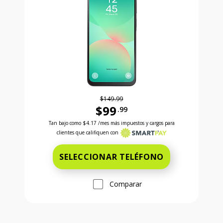
$149.99
$99
.99
Antes el precio era 149 dollars and 99 cents Ahora e
Tan bajo como
$4.17
/mes más impuestos y cargos para
clientes que califiquen con
SELECCIONAR TELÉFONO
Comparar