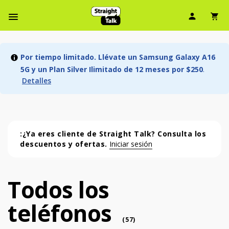
Ícono d
Ic
Menú de barra de navegación
Por tiempo limitado. Llévate un Samsung Galaxy A16
5G y un Plan Silver Ilimitado de 12 meses por $250
.
Detalles
:¿Ya eres cliente de Straight Talk? Consulta los
descuentos y ofertas.
Iniciar sesión
Todos los
Todos los teléfonos (57 phone )
teléfonos
phone
(
57
)