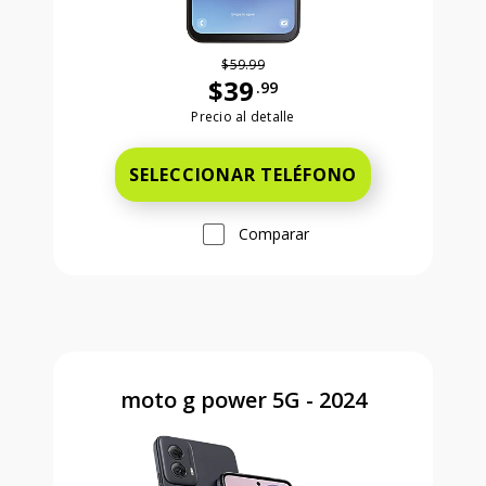
$59.99
$39
.99
Antes el precio era 59 dollars and 99
Precio al detalle
SELECCIONAR TELÉFONO
Comparar
moto g power 5G - 2024