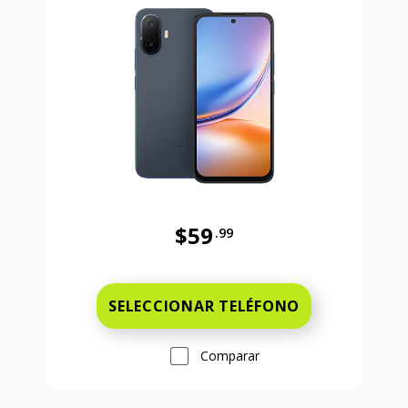
$59
.99
Antes el precio era 59 dollars and 
SELECCIONAR TELÉFONO
Comparar