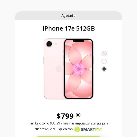
Agotado
iPhone 17e 512GB
$799
.00
Antes el precio era 799 dollars and 00 cents Ahora e
Tan bajo como
$33.29
/mes más impuestos y cargos para
clientes que califiquen con