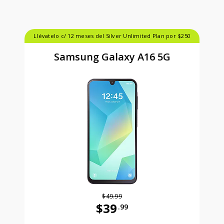
Llévatelo c/ 12 meses del Silver Unlimited Plan por $250
Samsung Galaxy A16 5G
$49.99
$39
.99
Antes el precio era 49 dollars and 