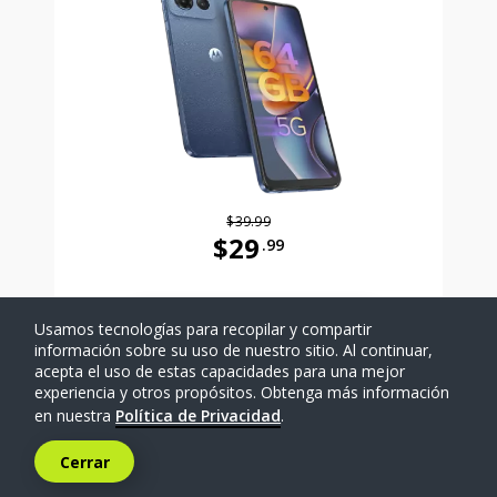
$39.99
$29
.99
Antes el precio era 39 dollars and 
Usamos tecnologías para recopilar y compartir
SELECCIONAR TELÉFONO
información sobre su uso de nuestro sitio. Al continuar,
acepta el uso de estas capacidades para una mejor
experiencia y otros propósitos. Obtenga más información
Comparar
en nuestra
Política de Privacidad
.
Cerrar