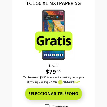
TCL 50 XL NXTPAPER 5G
$99.99
$79
.99
Antes el precio era 99 dollars and 99 cents Ahora el
Tan bajo como
$3.33
/mes más impuestos y cargos para
clientes que califiquen con
SELECCIONAR TELÉFONO
Comparar