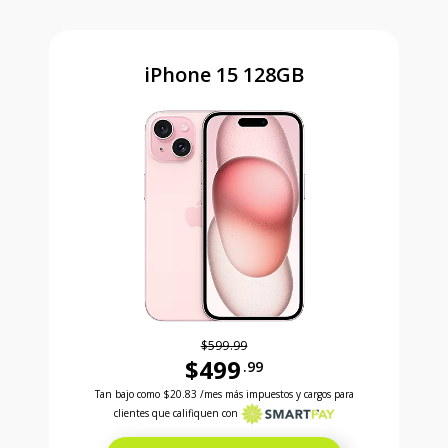
iPhone 15 128GB
$599.99
$499
.99
Antes el precio era 599 dollars and 99 cents Ahora e
Tan bajo como
$20.83
/mes más impuestos y cargos para
clientes que califiquen con