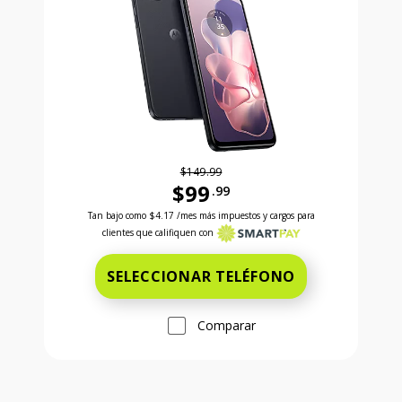
$149.99
$99
.99
Antes el precio era 149 dollars and 99 cents Ahora e
Tan bajo como
$4.17
/mes más impuestos y cargos para
clientes que califiquen con
SELECCIONAR TELÉFONO
Comparar