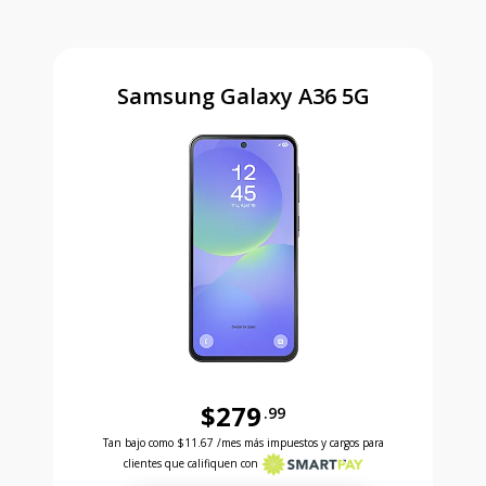
Samsung Galaxy A36 5G
$279
.99
Antes el precio era 279 dollars and 99 cents Ahora e
Tan bajo como
$11.67
/mes más impuestos y cargos para
clientes que califiquen con