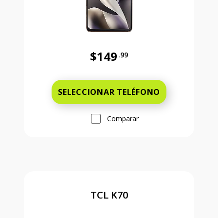
$149
.99
Antes el precio era 149 dollars and
SELECCIONAR TELÉFONO
Comparar
TCL K70