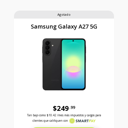
Agotado
Samsung Galaxy A27 5G
$249
.99
Antes el precio era 249 dollars and 99 cents Ahora e
Tan bajo como
$10.42
/mes más impuestos y cargos para
clientes que califiquen con