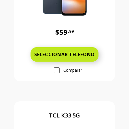
$59
.99
Antes el precio era 59 dollars and 
SELECCIONAR TELÉFONO
Comparar
TCL K33 5G