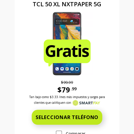
TCL 50 XL NXTPAPER 5G
$99.99
$79
.99
Antes el precio era 99 dollars and 99 cents Ahora el
Tan bajo como
$3.33
/mes más impuestos y cargos para
clientes que califiquen con
SELECCIONAR TELÉFONO
Comparar