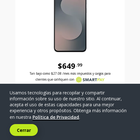
$649
.99
Antes el precio era 649 dollars and 99 cents Ahora e
Tan bajo como
$27.08
/mes más impuestos y cargos para
clientes que califiquen con
Usamos tecnologías para recopilar y compartir
SELECCIONAR TELÉFONO
información sobre su uso de nuestro sitio. Al continuar,
acepta el uso de estas capacidades para una mejor
experiencia y otros propósitos. Obtenga más información
Comparar
en nuestra
Política de Privacidad
.
Cerrar