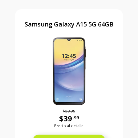
Samsung Galaxy A15 5G 64GB
$59.99
$39
.99
Antes el precio era 59 dollars and 99
Precio al detalle