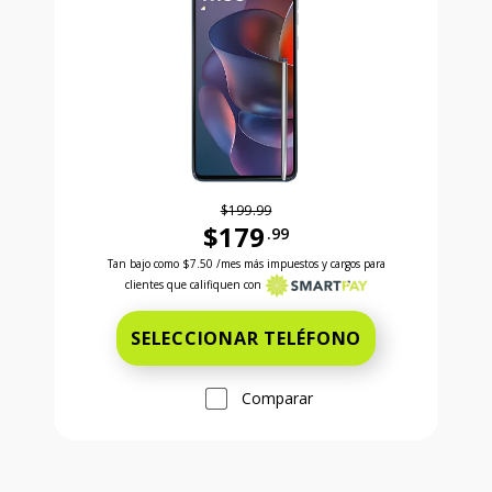
$199.99
$179
.99
Antes el precio era 199 dollars and 99 cents Ahora e
Tan bajo como
$7.50
/mes más impuestos y cargos para
clientes que califiquen con
SELECCIONAR TELÉFONO
Comparar