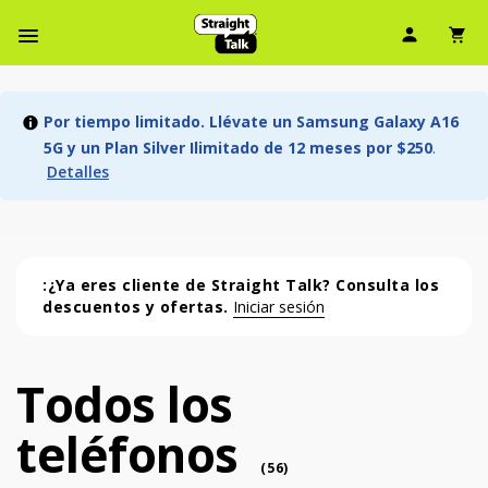
Ícono d
Ic
Menú de barra de navegación
Por tiempo limitado. Llévate un Samsung Galaxy A16
5G y un Plan Silver Ilimitado de 12 meses por $250
.
Detalles
:¿Ya eres cliente de Straight Talk? Consulta los
descuentos y ofertas.
Iniciar sesión
Todos los
Todos los teléfonos (56 phone )
teléfonos
phone
(
56
)