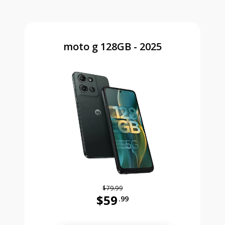
moto g 128GB - 2025
$79.99
$59
.99
Antes el precio era 79 dollars and 