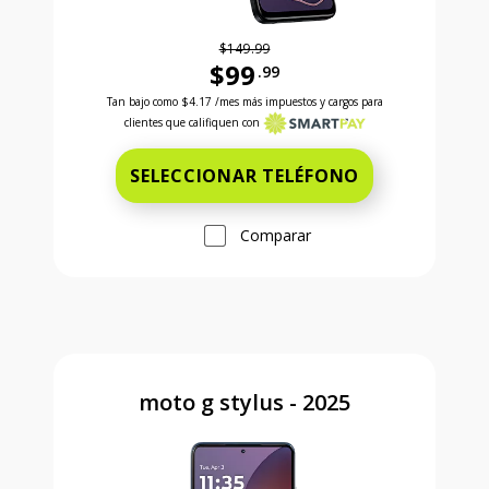
$149.99
$99
.99
Antes el precio era 149 dollars and 99 cents Ahora e
Tan bajo como
$4.17
/mes más impuestos y cargos para
clientes que califiquen con
SELECCIONAR TELÉFONO
Comparar
moto g stylus - 2025