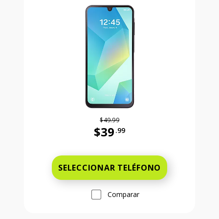
$49.99
$39
.99
Antes el precio era 49 dollars and 
SELECCIONAR TELÉFONO
Comparar