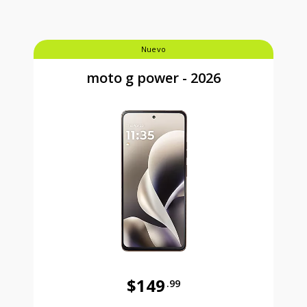
Nuevo
moto g power - 2026
$149
.99
Antes el precio era 149 dollars and