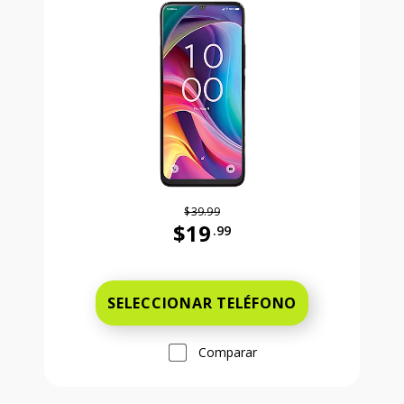
$39.99
$19
.99
Antes el precio era 39 dollars and 
SELECCIONAR TELÉFONO
Comparar