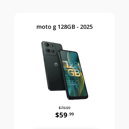
moto g 128GB - 2025
$79.99
$59
.99
Antes el precio era 79 dollars and 