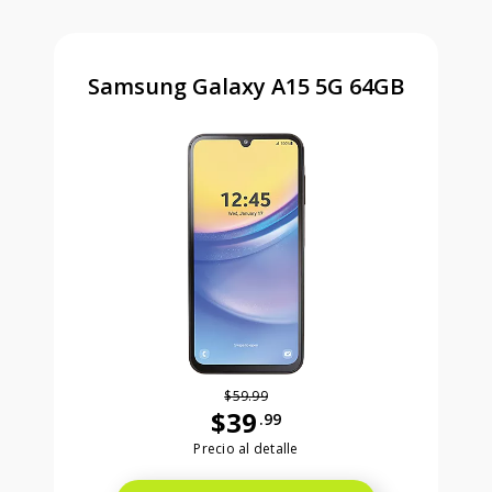
Samsung Galaxy A15 5G 64GB
$59.99
$39
.99
Antes el precio era 59 dollars and 99
Precio al detalle