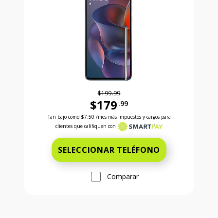
$199.99
$179
.99
Antes el precio era 199 dollars and 99 cents Ahora e
Tan bajo como
$7.50
/mes más impuestos y cargos para
clientes que califiquen con
SELECCIONAR TELÉFONO
Comparar