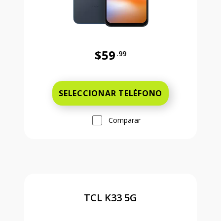
$59
.99
Antes el precio era 59 dollars and 
SELECCIONAR TELÉFONO
Comparar
TCL K33 5G