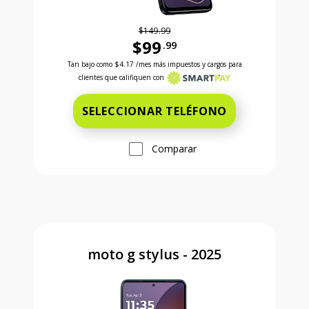
$149.99
$99
.99
Antes el precio era 149 dollars and 99 cents Ahora e
Tan bajo como
$4.17
/mes más impuestos y cargos para
clientes que califiquen con
SELECCIONAR TELÉFONO
Comparar
moto g stylus - 2025