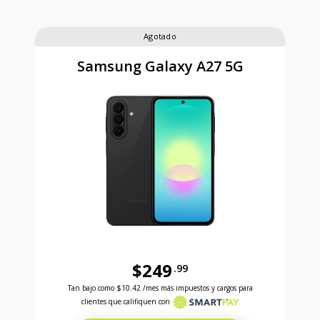
Agotado
Samsung Galaxy A27 5G
$249
.99
Antes el precio era 249 dollars and 99 cents Ahora e
Tan bajo como
$10.42
/mes más impuestos y cargos para
clientes que califiquen con