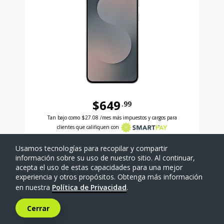
$649
.99
Antes el precio era 649 dollars and 99 cents Ahora e
Tan bajo como
$27.08
/mes más impuestos y cargos para
clientes que califiquen con
Usamos tecnologías para recopilar y compartir
SELECCIONAR TELÉFONO
información sobre su uso de nuestro sitio. Al continuar,
acepta el uso de estas capacidades para una mejor
experiencia y otros propósitos. Obtenga más información
Comparar
en nuestra
Política de Privacidad
.
Cerrar