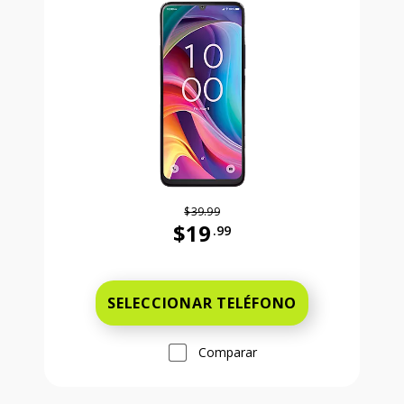
$39.99
$19
.99
Antes el precio era 39 dollars and 
SELECCIONAR TELÉFONO
Comparar