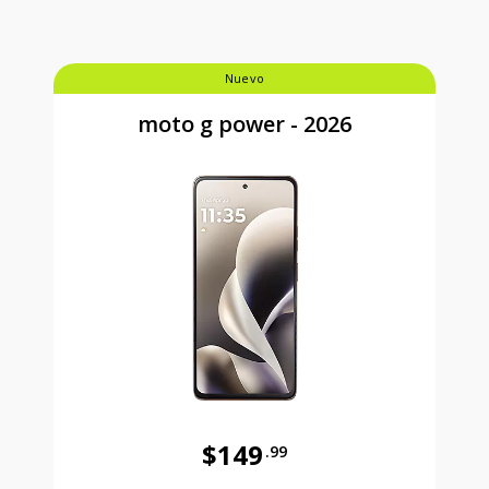
Nuevo
moto g power - 2026
$149
.99
Antes el precio era 149 dollars and