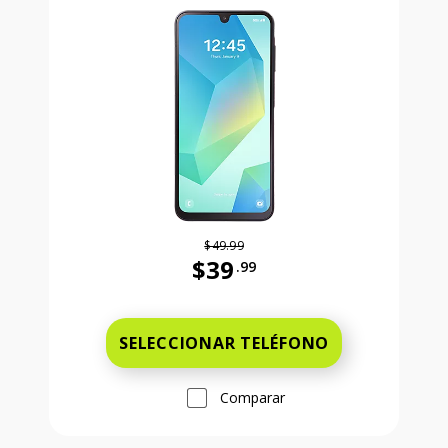
$49.99
$39
.99
Antes el precio era 49 dollars and 
SELECCIONAR TELÉFONO
Comparar