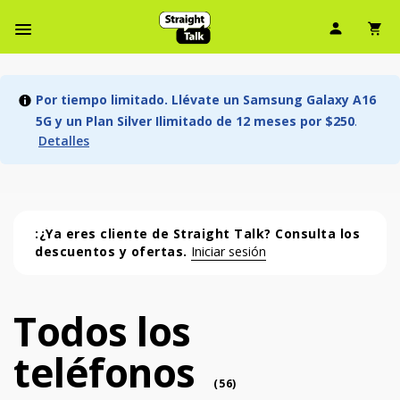
Ícono d
Ic
Menú de barra de navegación
Por tiempo limitado. Llévate un Samsung Galaxy A16
5G y un Plan Silver Ilimitado de 12 meses por $250
.
Detalles
:¿Ya eres cliente de Straight Talk? Consulta los
descuentos y ofertas.
Iniciar sesión
Todos los
Todos los teléfonos (56 phone )
teléfonos
phone
(
56
)