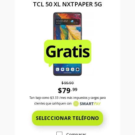
TCL 50 XL NXTPAPER 5G
$99.99
$79
.99
Antes el precio era 99 dollars and 99 cents Ahora el
Tan bajo como
$3.33
/mes más impuestos y cargos para
clientes que califiquen con
SELECCIONAR TELÉFONO
Comparar